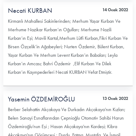
Necati KURBAN
14 Ocak 2022
Kirmanlı Mahallesi Sakinlerinden; Merhum Yaşar Kurban Ve
Merhume Nazikar Kurban’ın Oğulları; Merhume Nazili
Kurban’ın Eşi; Mavili Kartal,Merhum Lütfi Kurban,Fikri Kurban Ve
Birsen Özçelik’in Ağabeyleri; Nurten Özdemir, Bülent Kurban,
Yaşar Kurban Ve Merhum Levent Kurban’ın Babaları; Leyla
Kurban’ın Amcası; Bahri Özdemir ,Elif Kurban Ve Dilek
Kurban’ın Kayınpederleri Necati KURBAN Vefat Etmiştir.
Yasemin ÖZDEMİROĞLU
13 Ocak 2022
Berber Selahattin Akçakaya Ve Durkadın Akçakaya’nın Kızları;
Belen Sanayi Esnaflarından Çepnioğlu Otomotiv Sahibi Harun
Özdemiroğlu’nun Eşi ; Hasan Akçakaya’nın Kardeşi; Kibra
Akçakaya’nın Görümcesi ; Durdu, Fatma, Mustafa Ve İsmail