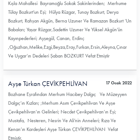
Kışla Mahallesi Bayramoğlu Sokak Sakinlerinden; Merhume
Tülay Bozkurt’un Eşi; Hülya Rüzgar, Tunay Bozkurt, Derya
Bozkurt, Rahşan Akgün, Berna Uzuner Ve Ramazan Bozkurt ‘Un
Babaları; Yaşar Rüzgar,Sadettin Uzuner Ve Yüksel Akgün’ün
Kayınpederleri; Ayşegül, Canan, Erdinç
,Oğuzhan,Melike,Ezgi,Beyza,Eray,Furkan,Ersin,Aleyna,Çınar
Ve Uygar’ın Dedeleri Şaban BOZKURT Vefat Etmiştir
Ayşe Türkan ÇEVİKPEHLİVAN
17 Ocak 2022
Bozhane Eşrafından Merhum Hacıbey Dalgıç Ve Müzeyyen
Dalgıç’ın Kızları; ;Merhum Asım Çevikpehlivan Ve Ayşe
Çevikpehlivan’ın Gelinleri; Necdet Çevikpehlivan’ın Eşi;
Mustafa, Nesteren, Nesrin Ve Ali’nin Anneleri; Rıza Ve
Kenan’ın Kardeşleri Ayşe Türkan ÇEVİKPEHLİVAN Vefat
Etmiştir.