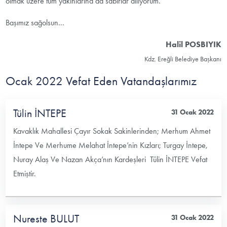
olmak üzere tüm yakınlarına da sabırlar diliyorum.
Başımız sağolsun...
Halil POSBIYIK
Kdz. Ereğli Belediye Başkanı
Ocak 2022 Vefat Eden Vatandaşlarımız
Tülin İNTEPE
31 Ocak 2022
Kavaklık Mahallesi Çayır Sokak Sakinlerinden; Merhum Ahmet
İntepe Ve Merhume Melahat İntepe’nin Kızları; Turgay İntepe,
Nuray Alaş Ve Nazan Akça’nın Kardeşleri Tülin İNTEPE Vefat
Etmiştir.
Nureste BULUT
31 Ocak 2022