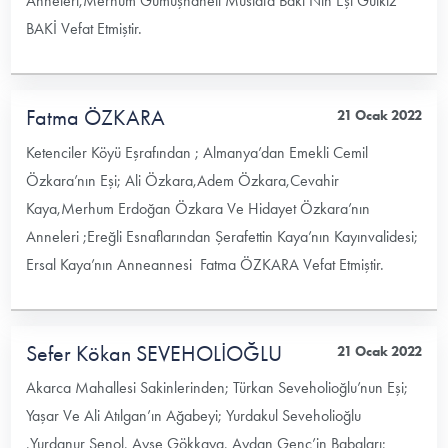
Anneleri,Merhum Gümüşhaneli Mustafa Baki Nin Eşi Gülkız
BAKİ Vefat Etmiştir.
Fatma ÖZKARA
21 Ocak 2022
Ketenciler Köyü Eşrafından ; Almanya’dan Emekli Cemil
Özkara’nın Eşi; Ali Özkara,Adem Özkara,Cevahir
Kaya,Merhum Erdoğan Özkara Ve Hidayet Özkara’nın
Anneleri ;Ereğli Esnaflarından Şerafettin Kaya’nın Kayınvalidesi;
Ersal Kaya’nın Anneannesi Fatma ÖZKARA Vefat Etmiştir.
Sefer Kökan SEVEHOLİOĞLU
21 Ocak 2022
Akarca Mahallesi Sakinlerinden; Türkan Seveholioğlu’nun Eşi;
Yaşar Ve Ali Atılgan’ın Ağabeyi; Yurdakul Seveholioğlu
,Yurdanur Şenol, Ayşe Gökkaya, Aydan Genç’in Babaları;