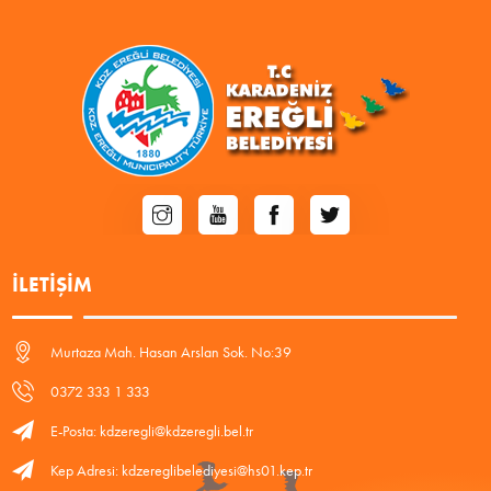
İLETIŞIM
Murtaza Mah. Hasan Arslan Sok. No:39
0372 333 1 333
E-Posta: kdzeregli@kdzeregli.bel.tr
Kep Adresi: kdzereglibelediyesi@hs01.kep.tr