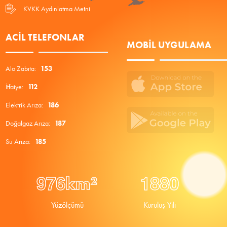
KVKK Aydınlatma Metni
ACIL TELEFONLAR
MOBIL UYGULAMA
Alo Zabıta:
153
İtfaiye:
112
Elektrik Arıza:
186
Doğalgaz Arıza:
187
Su Arıza:
185
9
7
6
1
8
8
0
km²
Yüzölçümü
Kuruluş Yılı