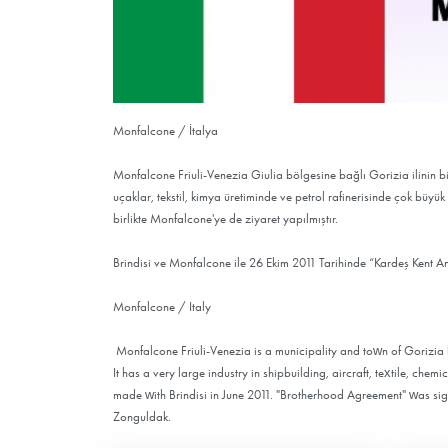
Monfalcone / İtalya
Monfalcone Friuli-Venezia Giulia bölgesine bağlı Gorizia ilinin bir
uçaklar, tekstil, kimya üretiminde ve petrol rafinerisinde çok büyük
birlikte Monfalcone'ye de ziyaret yapılmıştır.
Brindisi ve Monfalcone ile 26 Ekim 2011 Tarihinde “Kardeş Kent An
Monfalcone / Italy
Monfalcone Friuli-Venezia is a municipality and town of Gorizia bou
It has a very large industry in shipbuilding, aircraft, textile, chem
made with Brindisi in June 2011. "Brotherhood Agreement" was sign
Zonguldak.