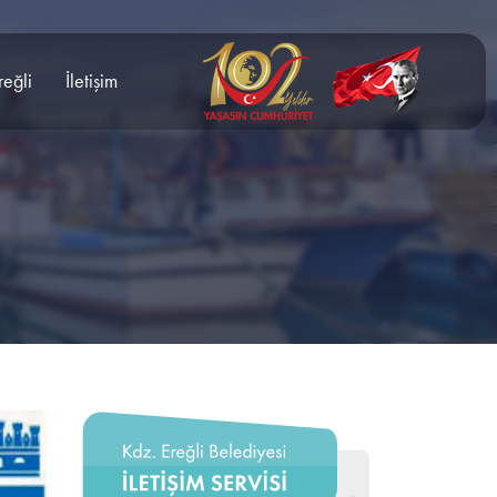
reğli
İletişim