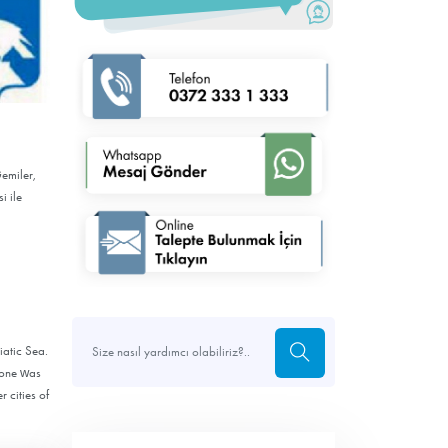
Gemiler,
i ile
iatic Sea.
lcone was
 cities of