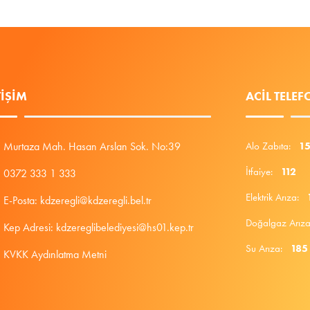
TIŞIM
ACIL TELE
Murtaza Mah. Hasan Arslan Sok. No:39
Alo Zabıta:
1
İtfaiye:
112
0372 333 1 333
Elektrik Arıza:
E-Posta: kdzeregli@kdzeregli.bel.tr
Doğalgaz Arı
Kep Adresi: kdzereglibelediyesi@hs01.kep.tr
Su Arıza:
185
KVKK Aydınlatma Metni