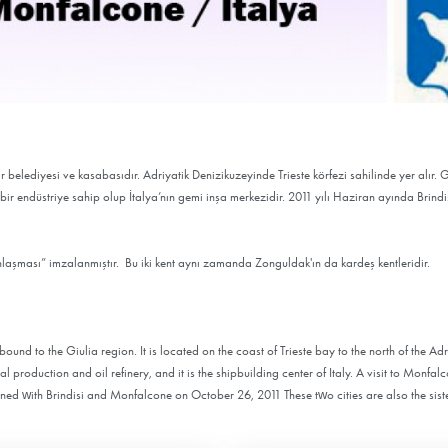
 belediyesi ve kasabasıdır. Adriyatik Denizikuzeyinde Trieste körfezi sahilinde yer alır. 
 bir endüstriye sahip olup İtalya’nın gemi inşa merkezidir. 2011 yılı Haziran ayında Brindis
laşması” imzalanmıştır. Bu iki kent aynı zamanda Zonguldak'ın da kardeş kentleridir.
nd to the Giulia region. It is located on the coast of Trieste bay to the north of the Adr
ical production and oil refinery, and it is the shipbuilding center of Italy. A visit to Monfa
ed with Brindisi and Monfalcone on October 26, 2011 These two cities are also the sister