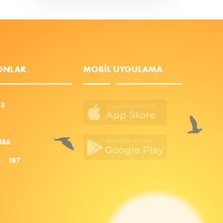
FONLAR
MOBIL UYGULAMA
53
186
za:
187