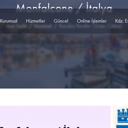
Monfalcone / İtalya
Kurumsal
Hizmetler
Güncel
Online İşlemler
Kdz. E
Kardeş Kentler (Sister Cities)
Ana Sayfa
Kurumsal