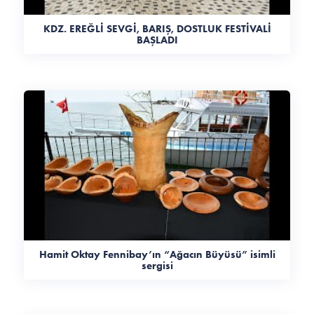
KDZ. EREĞLİ SEVGİ, BARIŞ, DOSTLUK FESTİVALİ
BAŞLADI
Hamit Oktay Fennibay’ın “Ağacın Büyüsü” isimli
sergisi