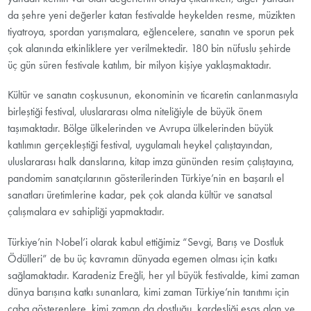
da şehre yeni değerler katan festivalde heykelden resme, müzikten
tiyatroya, spordan yarışmalara, eğlencelere, sanatın ve sporun pek
çok alanında etkinliklere yer verilmektedir. 180 bin nüfuslu şehirde
üç gün süren festivale katılım, bir milyon kişiye yaklaşmaktadır.
Kültür ve sanatın coşkusunun, ekonominin ve ticaretin canlanmasıyla
birleştiği festival, uluslararası olma niteliğiyle de büyük önem
taşımaktadır. Bölge ülkelerinden ve Avrupa ülkelerinden büyük
katılımın gerçekleştiği festival, uygulamalı heykel çalıştayından,
uluslararası halk danslarına, kitap imza gününden resim çalıştayına,
pandomim sanatçılarının gösterilerinden Türkiye’nin en başarılı el
sanatları üretimlerine kadar, pek çok alanda kültür ve sanatsal
çalışmalara ev sahipliği yapmaktadır.
Türkiye’nin Nobel’i olarak kabul ettiğimiz “Sevgi, Barış ve Dostluk
Ödülleri” de bu üç kavramın dünyada egemen olması için katkı
sağlamaktadır. Karadeniz Ereğli, her yıl büyük festivalde, kimi zaman
dünya barışına katkı sunanlara, kimi zaman Türkiye’nin tanıtımı için
çaba gösterenlere, kimi zaman da dostluğu, kardeşliği esas alan ve