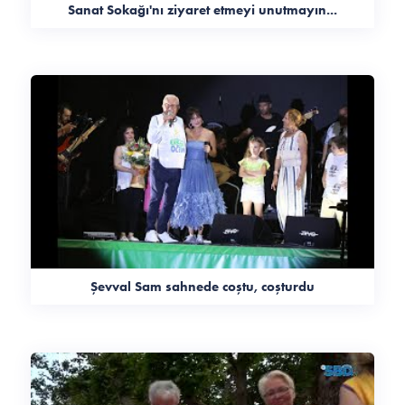
Sanat Sokağı'nı ziyaret etmeyi unutmayın...
Şevval Sam sahnede coştu, coşturdu