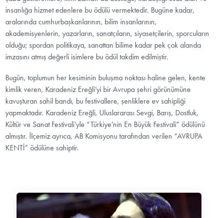
insanlığa hizmet edenlere bu ödülü vermektedir. Bugüne kadar,
aralarında cumhurbaşkanlarının, bilim insanlarının,
akademisyenlerin, yazarların, sanatçıların, siyasetçilerin, sporcuların
olduğu; spordan politikaya, sanattan bilime kadar pek çok alanda
imzasını atmış değerli isimlere bu ödül takdim edilmiştir.
Bugün, toplumun her kesiminin buluşma noktası haline gelen, kente
kimlik veren, Karadeniz Ereğli’yi bir Avrupa şehri görünümüne
kavuşturan sahil bandı, bu festivallere, şenliklere ev sahipliği
yapmaktadır. Karadeniz Ereğli, Uluslararası Sevgi, Barış, Dostluk,
Kültür ve Sanat Festivali’yle “Türkiye’nin En Büyük Festivali” ödülünü
almıştır. İlçemiz ayrıca, AB Komisyonu tarafından verilen “AVRUPA
KENTİ” ödülüne sahiptir.