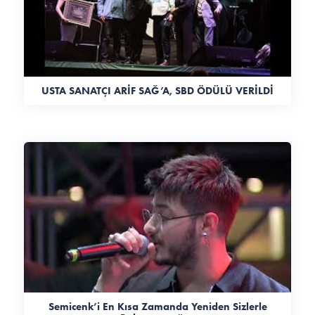
USTA SANATÇI ARİF SAĞ’A, SBD ÖDÜLÜ VERİLDİ
Semicenk’i En Kısa Zamanda Yeniden Sizlerle