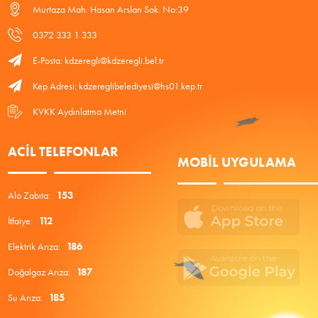
Murtaza Mah. Hasan Arslan Sok. No:39
0372 333 1 333
E-Posta: kdzeregli@kdzeregli.bel.tr
Kep Adresi: kdzereglibelediyesi@hs01.kep.tr
KVKK Aydınlatma Metni
ACIL TELEFONLAR
MOBIL UYGULAMA
Alo Zabıta:
153
İtfaiye:
112
Elektrik Arıza:
186
Doğalgaz Arıza:
187
Su Arıza:
185