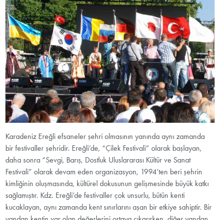
Karadeniz Ereğli efsaneler şehri olmasının yanında aynı zamanda
bir festivaller şehridir. Ereğli’de, “Çilek Festivali” olarak başlayan,
daha sonra “Sevgi, Barış, Dostluk Uluslararası Kültür ve Sanat
Festivali” olarak devam eden organizasyon, 1994’ten beri şehrin
kimliğinin oluşmasında, kültürel dokusunun gelişmesinde büyük katkı
sağlamıştır. Kdz. Ereğli’de festivaller çok unsurlu, bütün kenti
kucaklayan, aynı zamanda kent sınırlarını aşan bir etkiye sahiptir. Bir
yandan kentin var olan değerlerini ortaya çıkarırken, diğer yandan