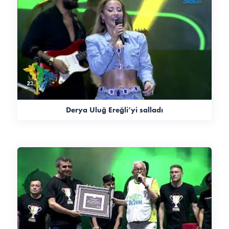
Derya Uluğ Ereğli’yi salladı