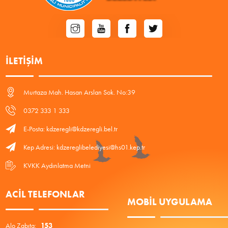
İLETIŞIM
Murtaza Mah. Hasan Arslan Sok. No:39
0372 333 1 333
E-Posta: kdzeregli@kdzeregli.bel.tr
Kep Adresi: kdzereglibelediyesi@hs01.kep.tr
KVKK Aydınlatma Metni
ACIL TELEFONLAR
MOBIL UYGULAMA
Alo Zabıta:
153