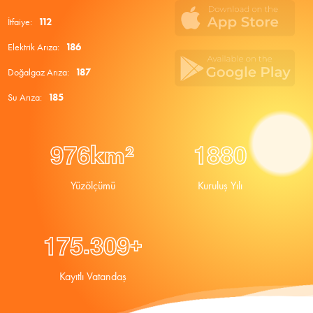
İtfaiye:
112
Elektrik Arıza:
186
Doğalgaz Arıza:
187
Su Arıza:
185
9
7
6
1
8
8
0
km²
Yüzölçümü
Kuruluş Yılı
.
1
7
5
3
0
9
+
Kayıtlı Vatandaş