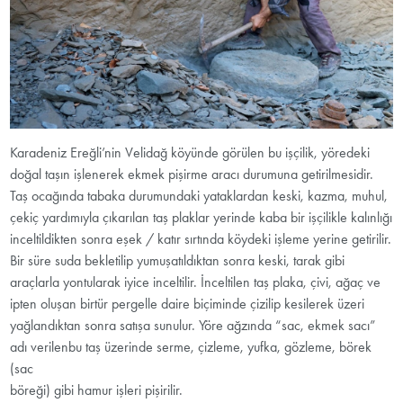
Karadeniz Ereğli’nin Velidağ köyünde görülen bu işçilik, yöredeki
doğal taşın işlenerek ekmek pişirme aracı durumuna getirilmesidir.
Taş ocağında tabaka durumundaki yataklardan keski, kazma, muhul,
çekiç yardımıyla çıkarılan taş plaklar yerinde kaba bir işçilikle kalınlığı
inceltildikten sonra eşek / katır sırtında köydeki işleme yerine getirilir.
Bir süre suda bekletilip yumuşatıldıktan sonra keski, tarak gibi
araçlarla yontularak iyice inceltilir. İnceltilen taş plaka, çivi, ağaç ve
ipten oluşan birtür pergelle daire biçiminde çizilip kesilerek üzeri
yağlandıktan sonra satışa sunulur. Yöre ağzında “sac, ekmek sacı”
adı verilenbu taş üzerinde serme, çizleme, yufka, gözleme, börek
(sac
böreği) gibi hamur işleri pişirilir.