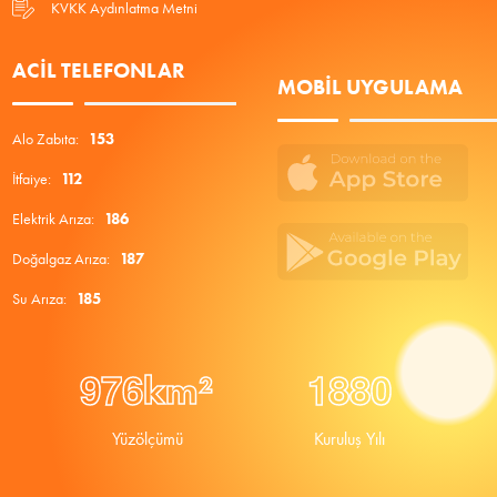
KVKK Aydınlatma Metni
ACIL TELEFONLAR
MOBIL UYGULAMA
Alo Zabıta:
153
İtfaiye:
112
Elektrik Arıza:
186
Doğalgaz Arıza:
187
Su Arıza:
185
9
7
6
1
8
8
0
km²
Yüzölçümü
Kuruluş Yılı