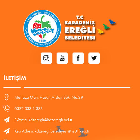
İLETIŞIM
Murtaza Mah. Hasan Arslan Sok. No:39
0372 333 1 333
E-Posta: kdzeregli@kdzeregli.bel.tr
Kep Adresi: kdzereglibelediyesi@hs01.kep.tr