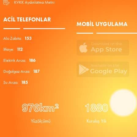
KVKK Aydınlatma Metni
ACIL TELEFONLAR
MOBIL UYGULAMA
Alo Zabıta:
153
İtfaiye:
112
Elektrik Arıza:
186
Doğalgaz Arıza:
187
Su Arıza:
185
9
7
6
1
8
8
0
km²
Yüzölçümü
Kuruluş Yılı