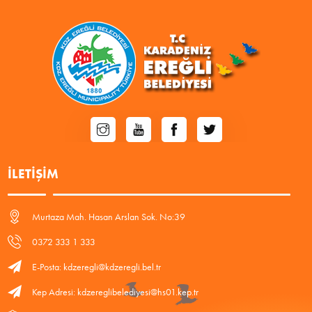
İLETIŞIM
Murtaza Mah. Hasan Arslan Sok. No:39
0372 333 1 333
E-Posta: kdzeregli@kdzeregli.bel.tr
Kep Adresi: kdzereglibelediyesi@hs01.kep.tr