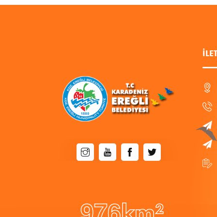
İLE
9
7
6
km²