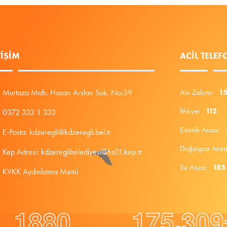
TIŞIM
ACIL TELE
Murtaza Mah. Hasan Arslan Sok. No:39
Alo Zabıta:
1
İtfaiye:
112
0372 333 1 333
Elektrik Arıza:
E-Posta: kdzeregli@kdzeregli.bel.tr
Doğalgaz Arı
Kep Adresi: kdzereglibelediyesi@hs01.kep.tr
Su Arıza:
185
KVKK Aydınlatma Metni
.
1
8
8
0
1
7
5
3
0
9