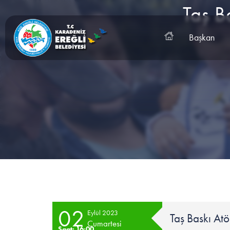
Taş B
Başkan
02
Eylül 2023
Taş Baskı A
Cumartesi
Saat: 16:00