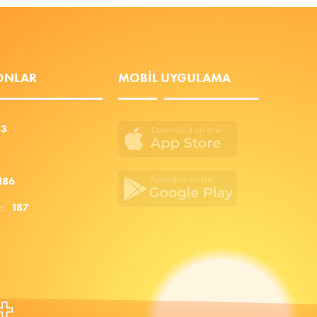
FONLAR
MOBIL UYGULAMA
53
186
za:
187
+