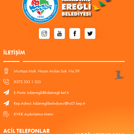
İLETIŞIM
Murtaza Mah. Hasan Arslan Sok. No:39
0372 333 1 333
E-Posta: kdzeregli@kdzeregli.bel.tr
Kep Adresi: kdzereglibelediyesi@hs01.kep.tr
KVKK Aydınlatma Metni
ACIL TELEFONLAR