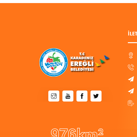
İLE
9
7
6
km²