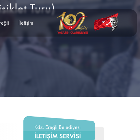
siklet Turu)
reğli
İletişim