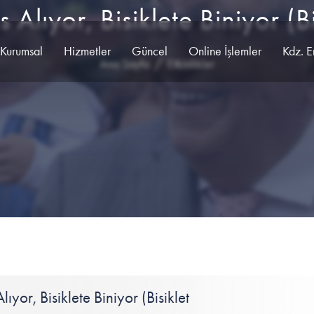
 Alıyor, Bisiklete Biniyor (Bi
Kurumsal
Hizmetler
Güncel
Online İşlemler
Kdz. E
Ana Sayfa
Etkinlikler
ıyor, Bisiklete Biniyor (Bisiklet