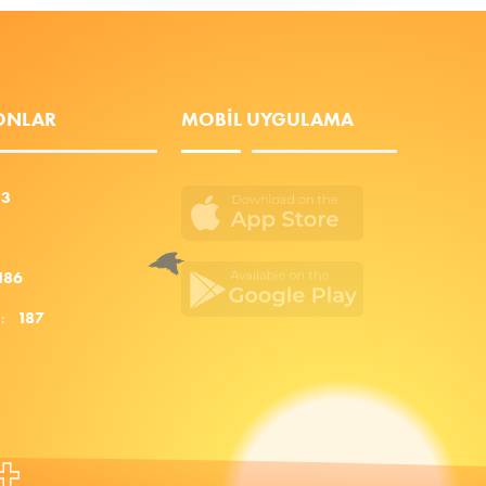
FONLAR
MOBIL UYGULAMA
53
186
za:
187
+