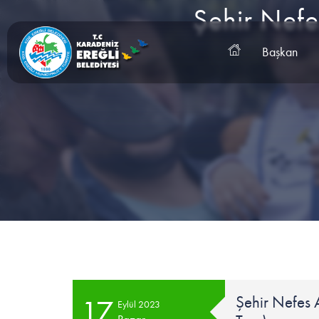
Şehir Nefes
Başkan
Şehir Nefes Al
17
Eylül 2023