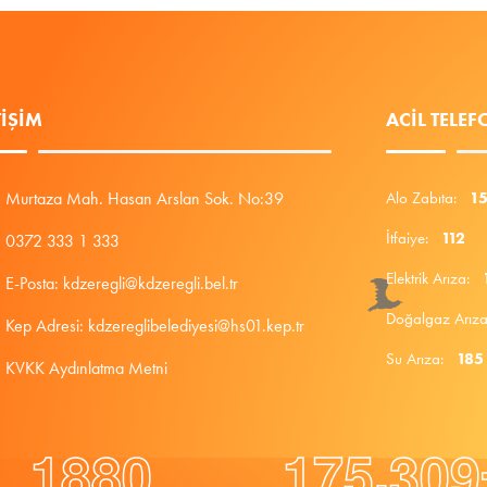
TIŞIM
ACIL TELE
Murtaza Mah. Hasan Arslan Sok. No:39
Alo Zabıta:
1
İtfaiye:
112
0372 333 1 333
Elektrik Arıza:
E-Posta: kdzeregli@kdzeregli.bel.tr
Doğalgaz Arı
Kep Adresi: kdzereglibelediyesi@hs01.kep.tr
Su Arıza:
185
KVKK Aydınlatma Metni
.
1
8
8
0
1
7
5
3
0
9