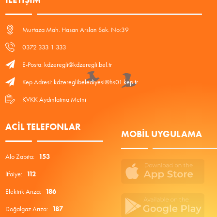
Murtaza Mah. Hasan Arslan Sok. No:39
0372 333 1 333
E-Posta: kdzeregli@kdzeregli.bel.tr
Kep Adresi: kdzereglibelediyesi@hs01.kep.tr
KVKK Aydınlatma Metni
ACIL TELEFONLAR
MOBIL UYGULAMA
Alo Zabıta:
153
İtfaiye:
112
Elektrik Arıza:
186
Doğalgaz Arıza:
187