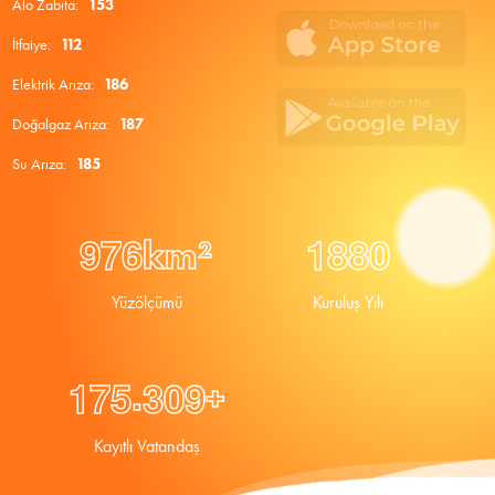
Alo Zabıta:
153
İtfaiye:
112
Elektrik Arıza:
186
Doğalgaz Arıza:
187
Su Arıza:
185
9
7
6
1
8
8
0
km²
Yüzölçümü
Kuruluş Yılı
.
1
7
5
3
0
9
+
Kayıtlı Vatandaş