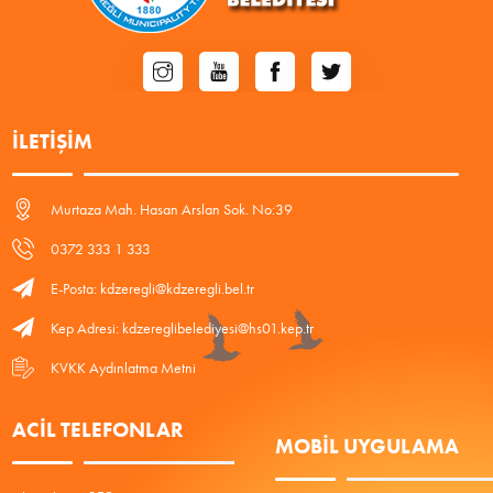
İLETIŞIM
Murtaza Mah. Hasan Arslan Sok. No:39
0372 333 1 333
E-Posta: kdzeregli@kdzeregli.bel.tr
Kep Adresi: kdzereglibelediyesi@hs01.kep.tr
KVKK Aydınlatma Metni
ACIL TELEFONLAR
MOBIL UYGULAMA