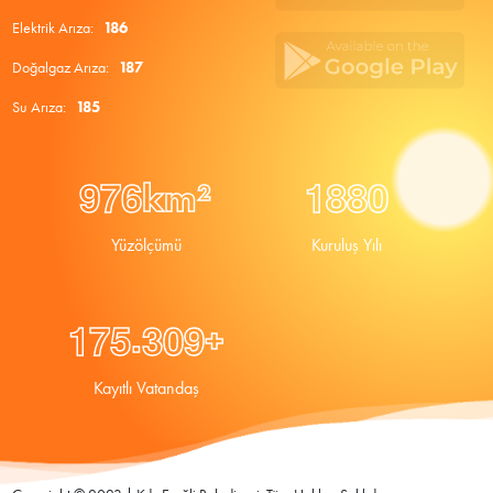
Elektrik Arıza:
186
Doğalgaz Arıza:
187
Su Arıza:
185
9
7
6
1
8
8
0
km²
Yüzölçümü
Kuruluş Yılı
.
1
7
5
3
0
9
+
Kayıtlı Vatandaş