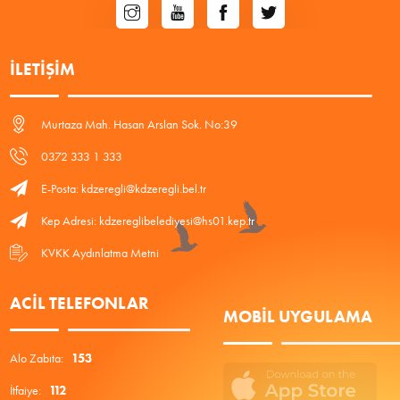
İLETIŞIM
Murtaza Mah. Hasan Arslan Sok. No:39
0372 333 1 333
E-Posta: kdzeregli@kdzeregli.bel.tr
Kep Adresi: kdzereglibelediyesi@hs01.kep.tr
KVKK Aydınlatma Metni
ACIL TELEFONLAR
MOBIL UYGULAMA
Alo Zabıta:
153
İtfaiye:
112