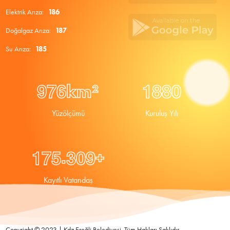
Elektrik Arıza:
186
Doğalgaz Arıza:
187
Su Arıza:
185
9
7
6
1
8
8
0
km²
Yüzölçümü
Kuruluş Yılı
.
1
7
5
3
0
9
+
Kayıtlı Vatandaş
Copyright © 2023 | Kdz Ereğli Belediyesi. Tüm Hakları Saklıdır.