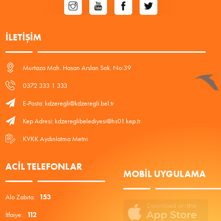
İLETIŞIM
Murtaza Mah. Hasan Arslan Sok. No:39
0372 333 1 333
E-Posta: kdzeregli@kdzeregli.bel.tr
Kep Adresi: kdzereglibelediyesi@hs01.kep.tr
KVKK Aydınlatma Metni
ACIL TELEFONLAR
MOBIL UYGULAMA
Alo Zabıta:
153
İtfaiye:
112