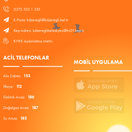
0372 333 1 333
E-Posta: kdzeregli@kdzeregli.bel.tr
Kep Adresi: kdzereglibelediyesi@hs01.kep.tr
KVKK Aydınlatma Metni
ACIL TELEFONLAR
MOBIL UYGULAMA
Alo Zabıta:
153
İtfaiye:
112
Elektrik Arıza:
186
Doğalgaz Arıza:
187
Su Arıza:
185