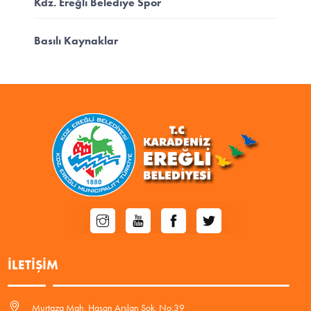
Kdz. Ereğli Belediye Spor
Basılı Kaynaklar
İLETIŞIM
Murtaza Mah. Hasan Arslan Sok. No:39