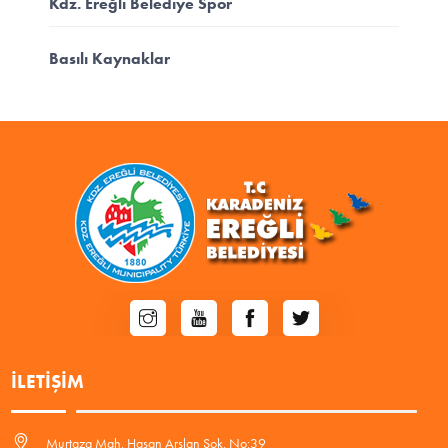
Kdz. Ereğli Belediye Spor
Basılı Kaynaklar
İLETIŞIM
Murtaza Mah. Hasan Arslan Sok. No:39