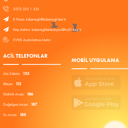
0372 333 1 333
E-Posta: kdzeregli@kdzeregli.bel.tr
Kep Adresi: kdzereglibelediyesi@hs01.kep.tr
KVKK Aydınlatma Metni
ACIL TELEFONLAR
MOBIL UYGULAMA
Alo Zabıta:
153
İtfaiye:
112
Elektrik Arıza:
186
Doğalgaz Arıza:
187
Su Arıza:
185