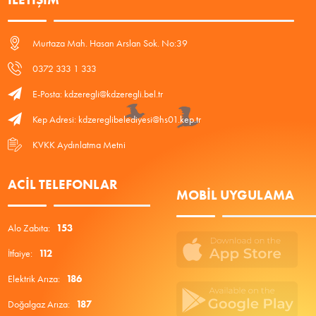
Murtaza Mah. Hasan Arslan Sok. No:39
0372 333 1 333
E-Posta: kdzeregli@kdzeregli.bel.tr
Kep Adresi: kdzereglibelediyesi@hs01.kep.tr
KVKK Aydınlatma Metni
ACIL TELEFONLAR
MOBIL UYGULAMA
Alo Zabıta:
153
İtfaiye:
112
Elektrik Arıza:
186
Doğalgaz Arıza:
187