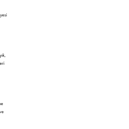
iyesi
yık,
eri
pe
 ve