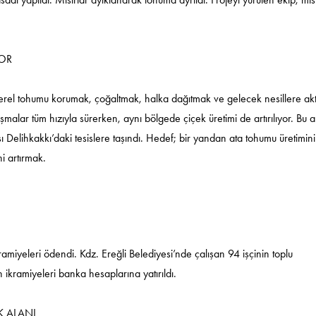
YOR
, yerel tohumu korumak, çoğaltmak, halka dağıtmak ve gelecek nesillere a
şmalar tüm hızıyla sürerken, aynı bölgede çiçek üretimi de artırılıyor. Bu
 Delihkakkı’daki tesislere taşındı. Hedef; bir yandan ata tohumu üretimin
ni artırmak.
ramiyeleri ödendi. Kdz. Ereğli Belediyesi’nde çalışan 94 işçinin toplu
kramiyeleri banka hesaplarına yatırıldı.
K ALANI