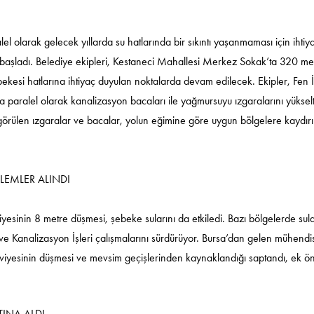
el olarak gelecek yıllarda su hatlarında bir sıkıntı yaşanmaması için ihtiy
 başladı. Belediye ekipleri, Kestaneci Mahallesi Merkez Sokak’ta 320 me
ekesi hatlarına ihtiyaç duyulan noktalarda devam edilecek. Ekipler, Fen İ
a paralel olarak kanalizasyon bacaları ile yağmursuyu ızgaralarını yükse
örülen ızgaralar ve bacalar, yolun eğimine göre uygun bölgelere kaydırı
LEMLER ALINDI
iyesinin 8 metre düşmesi, şebeke sularını da etkiledi. Bazı bölgelerde sul
ve Kanalizasyon İşleri çalışmalarını sürdürüyor. Bursa’dan gelen mühendis
 seviyesinin düşmesi ve mevsim geçişlerinden kaynaklandığı saptandı, ek ö
TINA ALDI