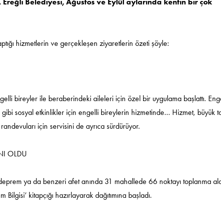
Ereğli Belediyesi, Ağustos ve Eylül aylarında kentin bir çok
ptığı hizmetlerin ve gerçekleşen ziyaretlerin özeti şöyle:
i bireyler ile beraberindeki aileleri için özel bir uygulama başlattı. Enge
ı gibi sosyal etkinlikler için engelli bireylerin hizmetinde… Hizmet, büyük t
randevuları için servisini de ayrıca sürdürüyor.
NI OLDU
ir deprem ya da benzeri afet anında 31 mahallede 66 noktayı toplanma al
 Bilgisi’ kitapçığı hazırlayarak dağıtımına başladı.