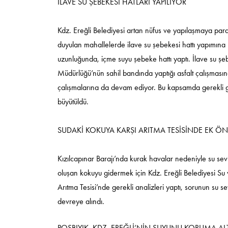
İLAVE SU ŞEBEKESİ HATLARI YAPILIYOR
Kdz. Ereğli Belediyesi artan nüfus ve yapılaşmaya paral
duyulan mahallelerde ilave su şebekesi hattı yapımına
uzunluğunda, içme suyu şebeke hattı yaptı. İlave su şeb
Müdürlüğü’nün sahil bandında yaptığı asfalt çalışmasın
çalışmalarına da devam ediyor. Bu kapsamda gerekli g
büyütüldü.
SUDAKİ KOKUYA KARŞI ARITMA TESİSİNDE EK ÖN
Kızılcapınar Barajı’nda kurak havalar nedeniyle su sev
oluşan kokuyu gidermek için Kdz. Ereğli Belediyesi Su 
Arıtma Tesisi’nde gerekli analizleri yaptı, sorunun su
devreye alındı.
POSBIYIK, KDZ. EREĞLİ’NİN SUYUNU KORUMA AL