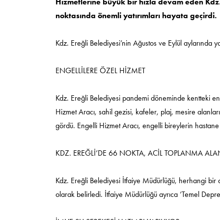
Hizmetlerine büyük bir hızla devam eden Kdz. 
noktasında önemli yatırımları hayata geçirdi.
Kdz. Ereğli Belediyesi’nin Ağustos ve Eylül aylarında ya
ENGELLİLERE ÖZEL HİZMET
Kdz. Ereğli Belediyesi pandemi döneminde kentteki engell
Hizmet Aracı, sahil gezisi, kafeler, plaj, mesire alanlar
gördü. Engelli Hizmet Aracı, engelli bireylerin hastane 
KDZ. EREĞLİ’DE 66 NOKTA, ACİL TOPLANMA ALA
Kdz. Ereğli Belediyesi İtfaiye Müdürlüğü, herhangi b
olarak belirledi. İtfaiye Müdürlüğü ayrıca ‘Temel Deprem