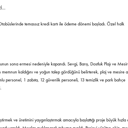
Rİ…
Otobüslerinde temassız kredi kartı ile ödeme dönemi başladı. Özel halk
onunun sona ermesi nedeniyle kapandı. Sevgi, Barış, Dostluk Plajı ve Mesi
 memnun kaldığını ve yoğun talep gördüğünü belirterek, plaj ve mesire a
lu personel, 1 zabıta, 12 güvenlik personeli, 13 temizlik ve park bahçe
.
I
iştirmek ve üretimini yaygınlaştırmak amacıyla başlattığı proje büyük hızl
adı yapıldı. Mısırlar ayıklanarak tohuma ayrıldı. Projeyi yürüten ekip, mısır