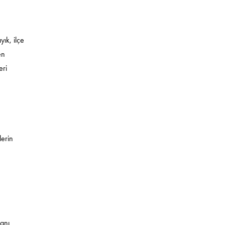
yık, ilçe
en
eri
lerin
kanı