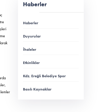
Haberler
aç
tre
Haberler
şleri
ltme
Duyurular
larak
İhaleler
Etkinlikler
Kdz. Ereğli Belediye Spor
arda
ler,
Basılı Kaynaklar
nlemler