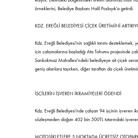
örneklerini, Belediye Başkanı Halil Posbıyık’a getirdi.
KDZ. EREĞLİ BELEDİYESİ ÇİÇEK ÜRETİMİNİ ARTIRI
Kdz. Ereğli Belediyesi’nin sağlıklı tarımı desteklemek
için çalışmalarına başladığı Ata Tohumu projesinde çalı
Sarıkokmaz Mahallesi’ndeki belediyeye ait çiçek serası
geniş alanlara taşırken, diğer taraftan da çiçek üretimi
İŞÇİLERİN İŞVEREN İKRAMİYELERİ ÖDENDİ
Kdz. Ereğli Belediyesi’nde çalışan 94 işçinin işveren ik
sözleşmeden doğan 402 bin 500TL tutarındaki işveren i
MOTOSİKLETLERE 5 NOKTADA ÜCRETSİZ OTOPAR