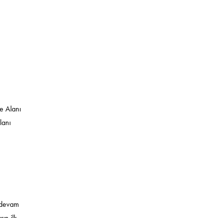
re Alanı
lanı
a devam
ın ilk