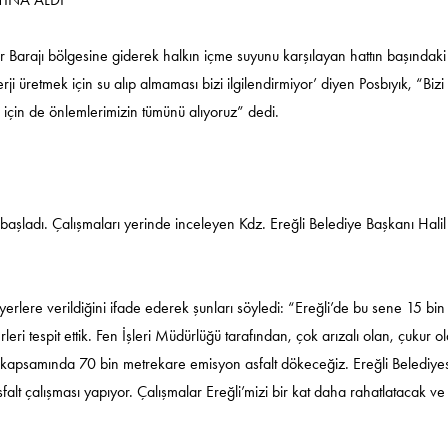
ar Barajı bölgesine giderek halkın içme suyunu karşılayan hattın başındaki
nerji üretmek için su alıp almaması bizi ilgilendirmiyor’ diyen Posbıyık, “Biz
n için de önlemlerimizin tümünü alıyoruz” dedi.
a başladı. Çalışmaları yerinde inceleyen Kdz. Ereğli Belediye Başkanı Halil
 yerlere verildiğini ifade ederek şunları söyledi: “Ereğli’de bu sene 15 bin
rleri tespit ettik. Fen İşleri Müdürlüğü tarafından, çok arızalı olan, çukur o
lama kapsamında 70 bin metrekare emisyon asfalt dökeceğiz. Ereğli Belediye
falt çalışması yapıyor. Çalışmalar Ereğli’mizi bir kat daha rahatlatacak ve