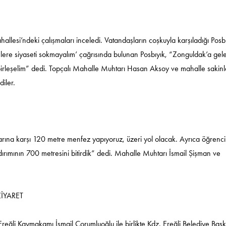
allesi’ndeki çalışmaları inceledi. Vatandaşların coşkuyla karşıladığı Posbı
mlere siyaseti sokmayalım’ çağrısında bulunan Posbıyık, “Zonguldak’a gel
 birleşelim” dedi. Topçalı Mahalle Muhtarı Hasan Aksoy ve mahalle sakinl
diler.
nlarına karşı 120 metre menfez yapıyoruz, üzeri yol olacak. Ayrıca öğrenci
dırımının 700 metresini bitirdik” dedi. Mahalle Muhtarı İsmail Şişman ve
ZİYARET
reğli Kaymakamı İsmail Çorumluoğlu ile birlikte Kdz. Ereğli Belediye Baş