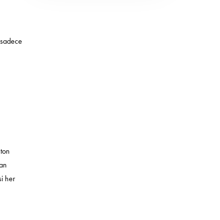
i sadece
 ton
lan
si her