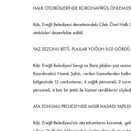
HALK OTOBÜSLERİNDE KORONAVİRÜS ÖNLEMLE
Kdz. Ereğli Belediyesi denetimindeki Çilek Özel Halk 
otobüsleri dezenfekte edildi.
YAZ SEZONU BİTTİ, PLAJLAR YOĞUN İLGİ GÖRDÜ
Kdz. Ereğli Belediyesi Sevgi ve Barış plajları yaz sez
Koordinatörü Namık Şahin, verilen hizmetlerden halkın
bölgesinde 12 cankurtaran, 4 sağlık personeli, 3 sorum
personeli, 4 bot, bir jetski ile hizmet verdiklerini söyledi
ATA TOHUMU PROJESİ’NDE MISIR HASADI YAPILD
Kdz. Ereğli Belediyesi’nin ata tohumlarını korumak, gel
ediyor. Delihakkı bölgesindeki üretim alanında mısır has