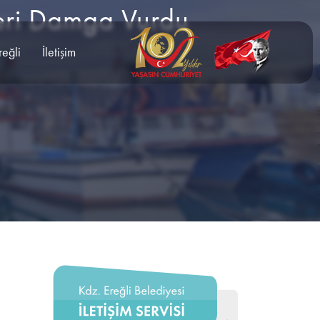
leri Damga Vurdu
reğli
İletişim