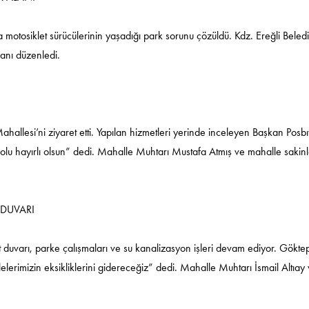
la motosiklet sürücülerinin yaşadığı park sorunu çözüldü. Kdz. Ereğli Beled
lanı düzenledi.
hallesi’ni ziyaret etti. Yapılan hizmetleri yerinde inceleyen Başkan Posbı
olu hayırlı olsun” dedi. Mahalle Muhtarı Mustafa Atmış ve mahalle sakinl
 DUVARI
at duvarı, parke çalışmaları ve su kanalizasyon işleri devam ediyor. Gökte
lelerimizin eksikliklerini gidereceğiz” dedi. Mahalle Muhtarı İsmail Altıay