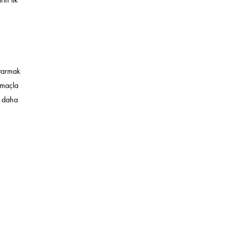
ktarmak
 amaçla
i daha