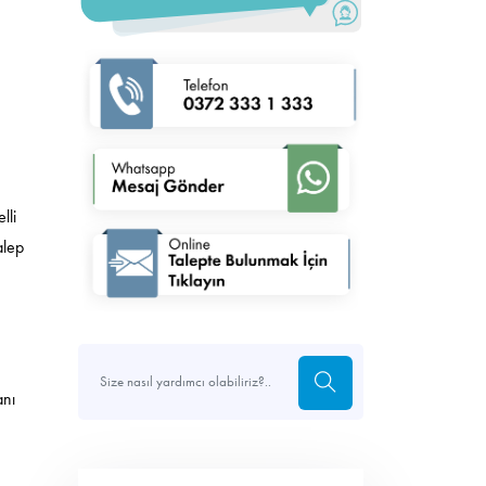
lli
alep
anı