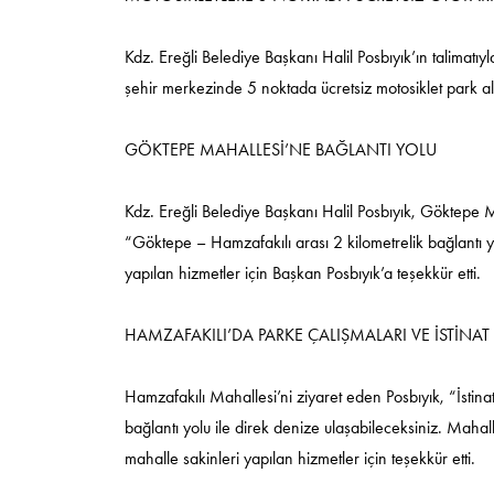
Kdz. Ereğli Belediye Başkanı Halil Posbıyık’ın talimatıy
şehir merkezinde 5 noktada ücretsiz motosiklet park a
GÖKTEPE MAHALLESİ’NE BAĞLANTI YOLU
Kdz. Ereğli Belediye Başkanı Halil Posbıyık, Göktepe Ma
“Göktepe – Hamzafakılı arası 2 kilometrelik bağlantı y
yapılan hizmetler için Başkan Posbıyık’a teşekkür etti.
HAMZAFAKILI’DA PARKE ÇALIŞMALARI VE İSTİNAT
Hamzafakılı Mahallesi’ni ziyaret eden Posbıyık, “İstin
bağlantı yolu ile direk denize ulaşabileceksiniz. Mahal
mahalle sakinleri yapılan hizmetler için teşekkür etti.