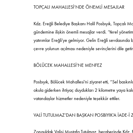
TOPÇALI MAHALLESİ’NDE ÖNEMLİ MESAJLAR
Kdz. Ereğli Belediye Başkanı Halil Posbıyık, Topçalı Mah
gündemine ilişkin önemli mesajlar verdi. ‘Yerel yöneti
yatırımlar Ereğli’ye gelmiyor. Gelin Ereğli sevdasında
çevre yolunun açılması nedeniyle sevinçlerini dile getir
BÖLÜCEK MAHALLESİ’NE MENFEZ
Posbıyık, Bölücek Mahallesi’ni ziyaret etti, “Sel baskı
okula giderken ihtiyaç duydukları 2 kilometre yaya kal
vatandaşlar hizmetler nedeniyle teşekkür ettiler.
VALİ TUTULMAZ’DAN BAŞKAN POSBIYIK’A İADE-İ 
Zonguldak Valisi Mustafa Tutulmaz, beraberinde Kdz. E