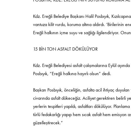
Kdz. Ereğli Belediye Başkanı Halil Posbıyık, Kızılcapın
vantuza kilit vurdu, koruma altına aldırdı. ‘Birilerinin e
Ereğli halkının içme suyu ve sağlığı ilgilendiriyor. Onu
15 BİN TON ASFALT DÖKÜLÜYOR
Kdz. Ereğli Belediyesi asfalt çalışmalarına Eylül ayınd
Posbıyık, “Ereğli halkına hayırlı olsun” dedi.
Başkan Posbıyık, önceliğin, asfalta acil ihtiyaç duyulan
civarında asfalt dökeceğiz. Aciliyet gerektiren belirli ye
yerlerin tespitleri yapıldı, asfaltları dökülüyor. Plan
türlü fedakarlığı yapıp hem sıcak asfalt hem emisyon as
güzelleştirecek.”