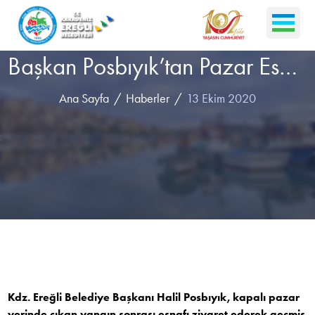
Başkan Posbıyık’tan Pazar Esnafına Geçmiş Olsun Ziyareti
Ana Sayfa
Haberler
13 Ekim 2020
Kdz. Ereğli Belediye Başkanı Halil Posbıyık, kapalı pazar
yerinde çıkan yangın sonrası esnafı ziyaret ederek geçmiş