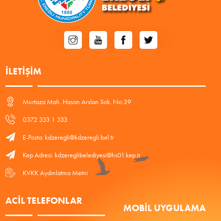
İLETIŞIM
Murtaza Mah. Hasan Arslan Sok. No:39
0372 333 1 333
E-Posta: kdzeregli@kdzeregli.bel.tr
Kep Adresi: kdzereglibelediyesi@hs01.kep.tr
KVKK Aydınlatma Metni
ACIL TELEFONLAR
MOBIL UYGULAMA