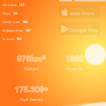
Alo Zabıta:
153
İtfaiye:
112
Elektrik Arıza:
186
Doğalgaz Arıza:
187
Su Arıza:
185
9
7
6
1
8
8
0
km²
Yüzölçümü
Kuruluş Yılı
.
1
7
5
3
0
9
+
Kayıtlı Vatandaş