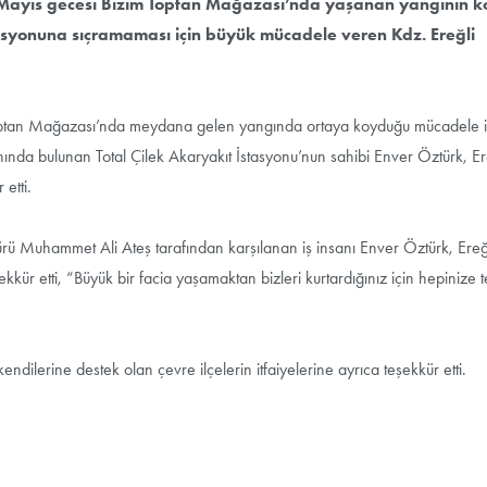
6 Mayıs gecesi Bizim Toptan Mağazası’nda yaşanan yangının k
tasyonuna sıçramaması için büyük mücadele veren Kdz. Ereğli
m toptan Mağazası’nda meydana gelen yangında ortaya koyduğu mücadele i
nda bulunan Total Çilek Akaryakıt İstasyonu’nun sahibi Enver Öztürk, Er
 etti.
ürü Muhammet Ali Ateş tarafından karşılanan iş insanı Enver Öztürk, Ereğ
kür etti, “Büyük bir facia yaşamaktan bizleri kurtardığınız için hepinize 
ilerine destek olan çevre ilçelerin itfaiyelerine ayrıca teşekkür etti.