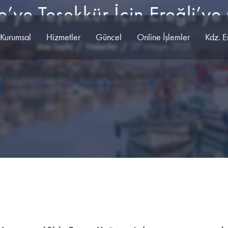
ye’ye Teşekkür İçin Ereğli’ye
Kurumsal
Hizmetler
Güncel
Online İşlemler
Kdz. E
27 Mayıs 2021
Ana Sayfa
Haberler