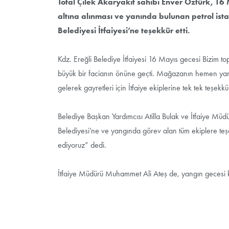
Total Çilek Akaryakıt sahibi Enver Öztürk, 1
altına alınması ve yanında bulunan petrol is
Belediyesi İtfaiyesi’ne teşekkür etti.
Kdz. Ereğli Belediye İtfaiyesi 16 Mayıs gecesi Bizi
büyük bir facianın önüne geçti. Mağazanın hemen yanı
gelerek gayretleri için İtfaiye ekiplerine tek tek teşekkür
Belediye Başkan Yardımcısı Atilla Bulak ve İtfaiye Müd
Belediyesi’ne ve yangında görev alan tüm ekiplere teşek
ediyoruz” dedi.
İtfaiye Müdürü Muhammet Ali Ateş de, yangın gecesi kend