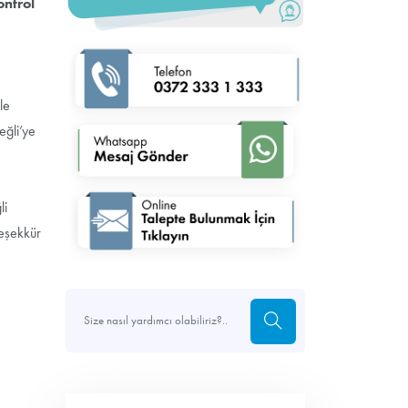
ontrol
le
eğli’ye
li
teşekkür