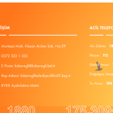
TIŞIM
ACIL TELE
Murtaza Mah. Hasan Arslan Sok. No:39
Alo Zabıta:
1
İtfaiye:
112
0372 333 1 333
Elektrik Arıza:
E-Posta: kdzeregli@kdzeregli.bel.tr
Doğalgaz Arı
Kep Adresi: kdzereglibelediyesi@hs01.kep.tr
Su Arıza:
185
KVKK Aydınlatma Metni
.
1
8
8
0
1
7
5
3
0
9