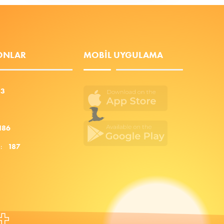
FONLAR
MOBIL UYGULAMA
53
186
za:
187
+