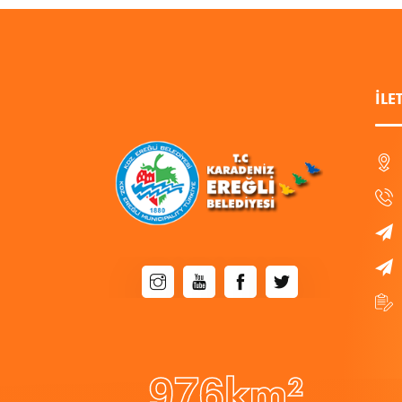
İLE
9
7
6
km²