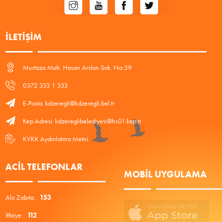
İLETIŞIM
Murtaza Mah. Hasan Arslan Sok. No:39
0372 333 1 333
E-Posta: kdzeregli@kdzeregli.bel.tr
Kep Adresi: kdzereglibelediyesi@hs01.kep.tr
KVKK Aydınlatma Metni
ACIL TELEFONLAR
MOBIL UYGULAMA
Alo Zabıta:
153
İtfaiye:
112