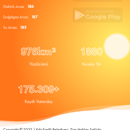
Elektrik Arıza:
186
Doğalgaz Arıza:
187
Su Arıza:
185
9
7
6
1
8
8
0
km²
Yüzölçümü
Kuruluş Yılı
.
1
7
5
3
0
9
+
Kayıtlı Vatandaş
Copyright © 2023 | Kdz Ereğli Belediyesi. Tüm Hakları Saklıdır.