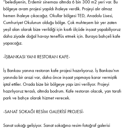
“belediyenin, Erdemir sineması altında 6 bin 300 m2 yeri var. Bu
bölgeye avam projesi yapıldı ihaleye verdik. Projeyi alır almaz
hemen ihaleye çıkacağız. Okullar bölgesi TED, Anadolu Lisesi,
Cumhuriyet Okulunun olduğu bölge. Çok muhteşem bir yer zaten
yeşil alan olarak bize verildiği için kısıtlı ölçüde inşaat yapabiliyoruz
daha ziyade doğal havayı teneffüs etmek için. Buraya bahçeli kafe
yapacağız.
-İŞBANKASI YANI RESTORAN KAFE-
İş Bankası yanına restoran kafe projesi hazırlıyoruz. İş Bankası’nın
yanında bir arazi var, daha önce inşaat yapmaya karar vermiştik
iptal ettiler. Orada bize bir bölgeye yapı izni veriliyor. Projeyi
hazırlıyoruz teraslı, altında bodrum. Kafe restoran olacak, yan tarafı
park ve bahçe olarak hizmet verecek.
-SANAT SOKAĞI RESİM GALERİSİ PROJESİ-
Sanat sokağı gelişiyor. Sanat sokağına resim-fotoğraf galerisi