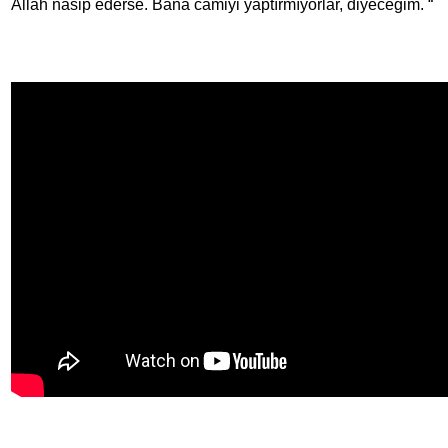
Allah nasip ederse. Bana camiyi yaptırmıyorlar, diyeceğim. “