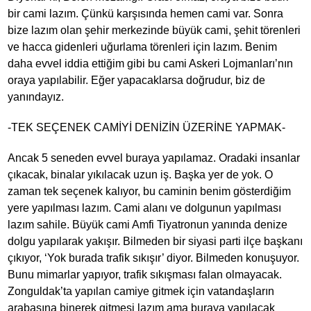
bir cami lazım. Çünkü karşısında hemen cami var. Sonra
bize lazım olan şehir merkezinde büyük cami, şehit törenleri
ve hacca gidenleri uğurlama törenleri için lazım. Benim
daha evvel iddia ettiğim gibi bu cami Askeri Lojmanları’nın
oraya yapılabilir. Eğer yapacaklarsa doğrudur, biz de
yanındayız.
-TEK SEÇENEK CAMİYİ DENİZİN ÜZERİNE YAPMAK-
Ancak 5 seneden evvel buraya yapılamaz. Oradaki insanlar
çıkacak, binalar yıkılacak uzun iş. Başka yer de yok. O
zaman tek seçenek kalıyor, bu caminin benim gösterdiğim
yere yapılması lazım. Cami alanı ve dolgunun yapılması
lazım sahile. Büyük cami Amfi Tiyatronun yanında denize
dolgu yapılarak yakışır. Bilmeden bir siyasi parti ilçe başkanı
çıkıyor, ‘Yok burada trafik sıkışır’ diyor. Bilmeden konuşuyor.
Bunu mimarlar yapıyor, trafik sıkışması falan olmayacak.
Zonguldak’ta yapılan camiye gitmek için vatandaşların
arabasına binerek gitmesi lazım ama buraya yapılacak