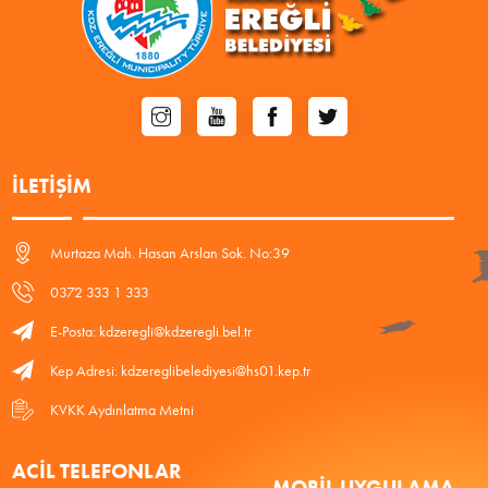
İLETIŞIM
Murtaza Mah. Hasan Arslan Sok. No:39
0372 333 1 333
E-Posta: kdzeregli@kdzeregli.bel.tr
Kep Adresi: kdzereglibelediyesi@hs01.kep.tr
KVKK Aydınlatma Metni
ACIL TELEFONLAR
MOBIL UYGULAMA