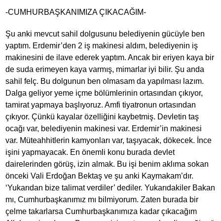
-CUMHURBAŞKANIMIZA ÇIKACAĞIM-
Şu anki mevcut sahil dolgusunu belediyenin gücüyle ben
yaptım. Erdemir’den 2 iş makinesi aldım, belediyenin iş
makinesini de ilave ederek yaptım. Ancak bir eriyen kaya bir
de suda erimeyen kaya varmış, mimarlar iyi bilir. Şu anda
sahil felç. Bu dolgunun ben olmasam da yapılması lazım.
Dalga geliyor yeme içme bölümlerinin ortasından çıkıyor,
tamirat yapmaya başlıyoruz. Amfi tiyatronun ortasından
çıkıyor. Çünkü kayalar özelliğini kaybetmiş. Devletin taş
ocağı var, belediyenin makinesi var. Erdemir’in makinesi
var. Müteahhitlerin kamyonları var, taşıyacak, dökecek. İnce
işini yapmayacak. En önemli konu burada devlet
dairelerinden görüş, izin almak. Bu işi benim aklıma sokan
önceki Vali Erdoğan Bektaş ve şu anki Kaymakam’dır.
‘Yukarıdan bize talimat verdiler’ dediler. Yukarıdakiler Bakan
mı, Cumhurbaşkanımız mı bilmiyorum. Zaten burada bir
çelme takarlarsa Cumhurbaşkanımıza kadar çıkacağım