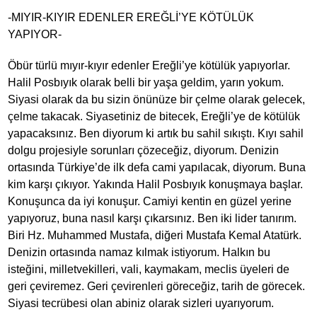
-MIYIR-KIYIR EDENLER EREĞLİ’YE KÖTÜLÜK
YAPIYOR-
Öbür türlü mıyır-kıyır edenler Ereğli’ye kötülük yapıyorlar.
Halil Posbıyık olarak belli bir yaşa geldim, yarın yokum.
Siyasi olarak da bu sizin önünüze bir çelme olarak gelecek,
çelme takacak. Siyasetiniz de bitecek, Ereğli’ye de kötülük
yapacaksınız. Ben diyorum ki artık bu sahil sıkıştı. Kıyı sahil
dolgu projesiyle sorunları çözeceğiz, diyorum. Denizin
ortasında Türkiye’de ilk defa cami yapılacak, diyorum. Buna
kim karşı çıkıyor. Yakında Halil Posbıyık konuşmaya başlar.
Konuşunca da iyi konuşur. Camiyi kentin en güzel yerine
yapıyoruz, buna nasıl karşı çıkarsınız. Ben iki lider tanırım.
Biri Hz. Muhammed Mustafa, diğeri Mustafa Kemal Atatürk.
Denizin ortasında namaz kılmak istiyorum. Halkın bu
isteğini, milletvekilleri, vali, kaymakam, meclis üyeleri de
geri çeviremez. Geri çevirenleri göreceğiz, tarih de görecek.
Siyasi tecrübesi olan abiniz olarak sizleri uyarıyorum.