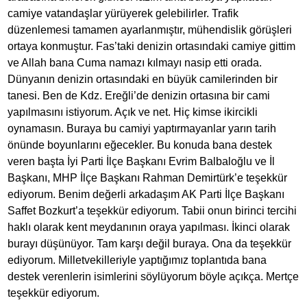
camiye vatandaşlar yürüyerek gelebilirler. Trafik
düzenlemesi tamamen ayarlanmıştır, mühendislik görüşleri
ortaya konmuştur. Fas’taki denizin ortasındaki camiye gittim
ve Allah bana Cuma namazı kılmayı nasip etti orada.
Dünyanın denizin ortasındaki en büyük camilerinden bir
tanesi. Ben de Kdz. Ereğli’de denizin ortasına bir cami
yapılmasını istiyorum. Açık ve net. Hiç kimse ikircikli
oynamasın. Buraya bu camiyi yaptırmayanlar yarın tarih
önünde boyunlarını eğecekler. Bu konuda bana destek
veren başta İyi Parti İlçe Başkanı Evrim Balbaloğlu ve İl
Başkanı, MHP İlçe Başkanı Rahman Demirtürk’e teşekkür
ediyorum. Benim değerli arkadaşım AK Parti İlçe Başkanı
Saffet Bozkurt’a teşekkür ediyorum. Tabii onun birinci tercihi
haklı olarak kent meydanının oraya yapılması. İkinci olarak
burayı düşünüyor. Tam karşı değil buraya. Ona da teşekkür
ediyorum. Milletvekilleriyle yaptığımız toplantıda bana
destek verenlerin isimlerini söylüyorum böyle açıkça. Mertçe
teşekkür ediyorum.