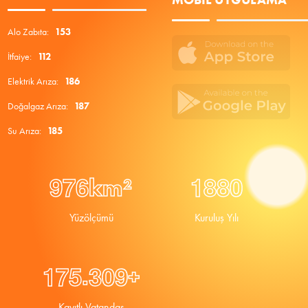
Alo Zabıta:
153
İtfaiye:
112
Elektrik Arıza:
186
Doğalgaz Arıza:
187
Su Arıza:
185
9
7
6
1
8
8
0
km²
Yüzölçümü
Kuruluş Yılı
.
1
7
5
3
0
9
+
Kayıtlı Vatandaş