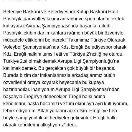
Belediye Başkanı ve Belediyespor Kulüp Başkanı Halil
Posbıyık, paravolley takımı antranör ve sporcularını tek tek
kutlayarak Avrupa Şampiyonası’nda başarılar diledi.
Posbıyık, ekibin dar imkanlara rağmen büyük bir özveriyle
mücadele ettiklerini belirterek; “Takımımız Türkiye Oturarak
Voleybol Şampiyonası’nda Kdz. Ereğli Belediyespor olarak
Kdz. Ereğli halkını temsil etti ve Türkiye 2’nciliğine oturdu.
Türkiye 2.si olmak demek Avrupa Ligi Şampiyonluğu’na
katılmak demek. Bu gerçekten çok büyük bir başarıdır.
Burada bizim dar imkanlarımızla arkadaşlarımız bütün
özverilerini ortaya koyarak heyecanla bu kupaya
hazırlandılar. İnanıyorum Avrupa Ligi Şampiyonası’ndan
başarıyla Ereğli’ye dönecekler. Ereğli halkı adına
kendilerini, başta hocamızı ve tüm ekibi ayrı ayrı kutluyorum,
tebrik ediyorum. Allah yollarını açık etsin. Ereğli’ye hep
böyle şampiyonluklar, hediyeler getirsinler. Ereğli halkı
olarak kendilerini alkışlıyoruz” dedi.