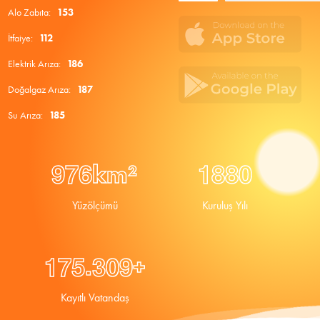
Alo Zabıta:
153
İtfaiye:
112
Elektrik Arıza:
186
Doğalgaz Arıza:
187
Su Arıza:
185
9
7
6
1
8
8
0
km²
Yüzölçümü
Kuruluş Yılı
.
1
7
5
3
0
9
+
Kayıtlı Vatandaş