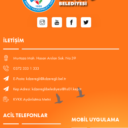
İLETIŞIM
Murtaza Mah. Hasan Arslan Sok. No:39
0372 333 1 333
E-Posta: kdzeregli@kdzeregli.bel.tr
Kep Adresi: kdzereglibelediyesi@hs01.kep.tr
KVKK Aydınlatma Metni
ACIL TELEFONLAR
MOBIL UYGULAMA