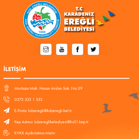
İLETIŞIM
Murtaza Mah. Hasan Arslan Sok. No:39
0372 333 1 333
E-Posta: kdzeregli@kdzeregli.bel.tr
Kep Adresi: kdzereglibelediyesi@hs01.kep.tr
KVKK Aydınlatma Metni