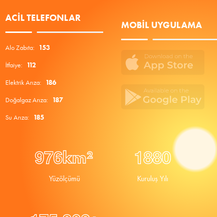
ACIL TELEFONLAR
MOBIL UYGULAMA
Alo Zabıta:
153
İtfaiye:
112
Elektrik Arıza:
186
Doğalgaz Arıza:
187
Su Arıza:
185
9
7
6
1
8
8
0
km²
Yüzölçümü
Kuruluş Yılı