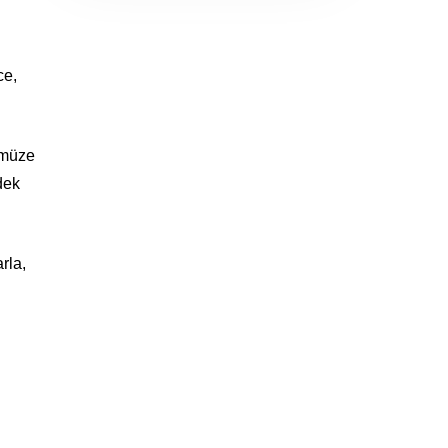
n
ce,
ümüze
dek
rla,