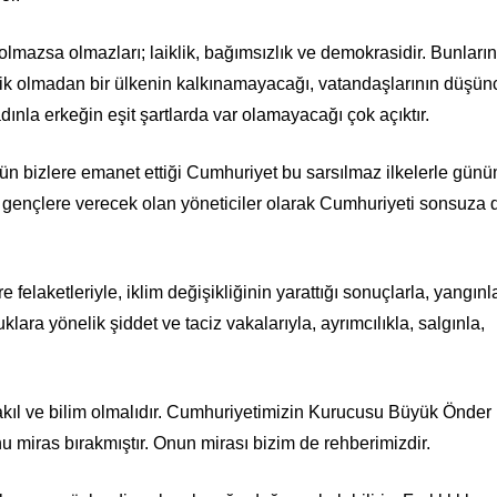
olmazsa olmazları; laiklik, bağımsızlık ve demokrasidir. Bunları
klik olmadan bir ülkenin kalkınamayacağı, vatandaşlarının düşün
nla erkeğin eşit şartlarda var olamayacağı çok açıktır.
n bizlere emanet ettiği Cumhuriyet bu sarsılmaz ilkelerle gün
i gençlere verecek olan yöneticiler olarak Cumhuriyeti sonsuza 
 felaketleriyle, iklim değişikliğinin yarattığı sonuçlarla, yangınla
uklara yönelik şiddet ve taciz vakalarıyla, ayrımcılıkla, salgınla,
ıl ve bilim olmalıdır. Cumhuriyetimizin Kurucusu Büyük Önder
u miras bırakmıştır. Onun mirası bizim de rehberimizdir.