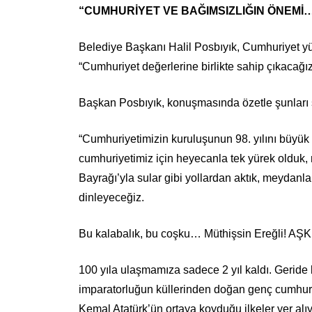
“CUMHURİYET VE BAĞIMSIZLIĞIN ÖNEMİ
Belediye Başkanı Halil Posbıyık, Cumhuriyet y
“Cumhuriyet değerlerine birlikte sahip çıkacağız
Başkan Posbıyık, konuşmasında özetle şunları 
“Cumhuriyetimizin kuruluşunun 98. yılını büyük
cumhuriyetimiz için heyecanla tek yürek olduk, 
Bayrağı’yla sular gibi yollardan aktık, meydan
dinleyeceğiz.
Bu kalabalık, bu coşku… Müthişsin Ereğli! AŞ
100 yıla ulaşmamıza sadece 2 yıl kaldı. Geride 
imparatorluğun küllerinden doğan genç cumhur
Kemal Atatürk’ün ortaya koyduğu ilkeler yer alıy