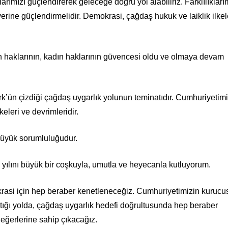
larımızı güçlendirerek geleceğe doğru yol alabiliriz. Farklılıkları
k yerine güçlendirmelidir. Demokrasi, çağdaş hukuk ve laiklik ilkel
n haklarının, kadın haklarının güvencesi oldu ve olmaya devam
k’ün çizdiği çağdaş uygarlık yolunun teminatıdır. Cumhuriyetimi
eleri ve devrimleridir.
büyük sorumluluğudur.
yılını büyük bir coşkuyla, umutla ve heyecanla kutluyorum.
krasi için hep beraber kenetleneceğiz. Cumhuriyetimizin kurucu
ığı yolda, çağdaş uygarlık hedefi doğrultusunda hep beraber
ğerlerine sahip çıkacağız.