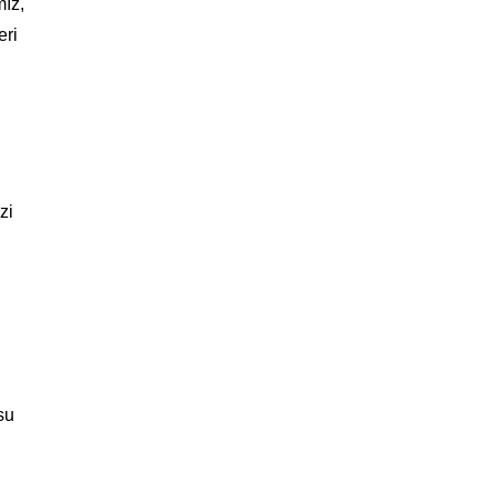
mız,
eri
zi
su