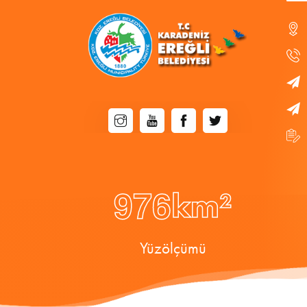
9
7
6
km²
Yüzölçümü