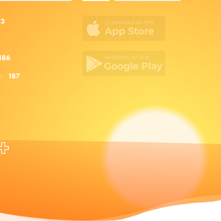
53
186
za:
187
+