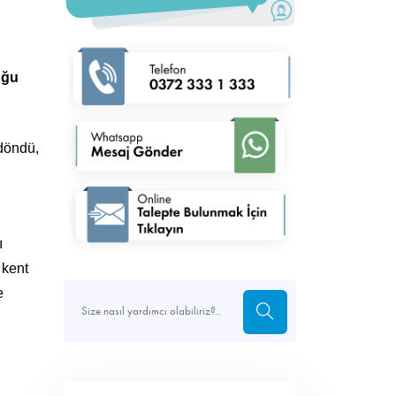
ş
uğu
döndü,
ı
 kent
e