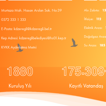
Murtaza Mah. Hasan Arslan Sok. No:39
Alo Zabıta:
1
İtfaiye:
112
0372 333 1 333
Elektrik Arıza:
E-Posta: kdzeregli@kdzeregli.bel.tr
Doğalgaz Arı
Kep Adresi: kdzereglibelediyesi@hs01.kep.tr
Su Arıza:
185
KVKK Aydınlatma Metni
.
1
8
8
0
1
7
5
3
0
9
Kuruluş Yılı
Kayıtlı Vatandaş