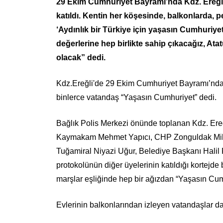
29 Ekim Cumhuriyet Bayramı’nda Kdz. Ereğl
katıldı. Kentin her köşesinde, balkonlarda, p
‘Aydınlık bir Türkiye için yaşasın Cumhuriye
değerlerine hep birlikte sahip çıkacağız, At
olacak” dedi.
Kdz.Ereğli'de 29 Ekim Cumhuriyet Bayramı’nda
binlerce vatandaş “Yaşasın Cumhuriyet” dedi.
Bağlık Polis Merkezi önünde toplanan Kdz. Ereğl
Kaymakam Mehmet Yapıcı, CHP Zonguldak Mille
Tuğamiral Niyazi Uğur, Belediye Başkanı Halil P
protokolünün diğer üyelerinin katıldığı kortejde
marşlar eşliğinde hep bir ağızdan “Yaşasın Cum
Evlerinin balkonlarından izleyen vatandaşlar da 