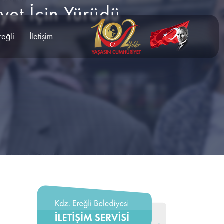
yet İçin Yürüdü
reğli
İletişim