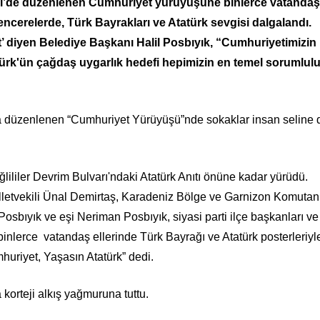
i’de düzenlenen Cumhuriyet yürüyüşüne binlerce vatanda
encerelerde, Türk Bayrakları ve Atatürk sevgisi dalgalandı.
t’ diyen Belediye Başkanı Halil Posbıyık, “Cumhuriyetimizin
atürk'ün çağdaş uygarlık hedefi hepimizin en temel sorumlul
 düzenlenen “Cumhuriyet Yürüyüşü”nde sokaklar insan seline 
ililer Devrim Bulvarı'ndaki Atatürk Anıtı önüne kadar yürüdü.
tvekili Ünal Demirtaş, Karadeniz Bölge ve Garnizon Komutan
osbıyık ve eşi Neriman Posbıyık, siyasi parti ilçe başkanları ve
 binlerce vatandaş ellerinde Türk Bayrağı ve Atatürk posterleriyl
huriyet, Yaşasın Atatürk” dedi.
korteji alkış yağmuruna tuttu.