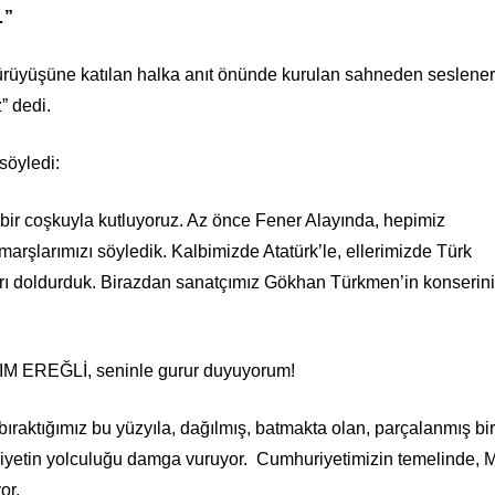
…”
ürüyüşüne katılan halka anıt önünde kurulan sahneden seslene
” dedi.
söyledi:
 bir coşkuyla kutluyoruz. Az önce Fener Alayında, hepimiz
marşlarımızı söyledik. Kalbimizde Atatürk’le, ellerimizde Türk
ları doldurduk. Birazdan sanatçımız Gökhan Türkmen’in konserin
KIM EREĞLİ, seninle gurur duyuyorum!
bıraktığımız bu yüzyıla, dağılmış, batmakta olan, parçalanmış bi
iyetin yolculuğu damga vuruyor. Cumhuriyetimizin temelinde, 
or.