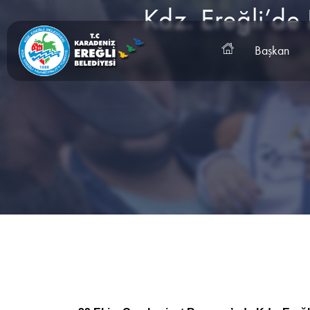
Kdz. Ereğli’de
Başkan