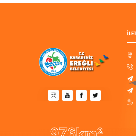
İLE
9
7
6
km²