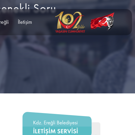
çenekli Soru
reğli
İletişim