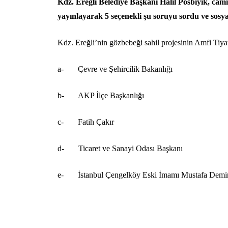
Kdz. Ereğli Belediye Başkanı Halil Posbıyık, cami 
yayınlayarak 5 seçenekli şu soruyu sordu ve sosy
Kdz. Ereğli’nin gözbebeği sahil projesinin Amfi Tiyat
a- Çevre ve Şehircilik Bakanlığı
b- AKP İlçe Başkanlığı
c- Fatih Çakır
d- Ticaret ve Sanayi Odası Başkanı
e- İstanbul Çengelköy Eski İmamı Mustafa Demi