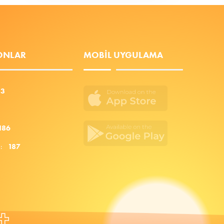
FONLAR
MOBIL UYGULAMA
53
186
za:
187
+