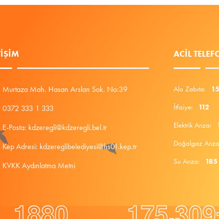
TIŞIM
ACIL TELE
Murtaza Mah. Hasan Arslan Sok. No:39
Alo Zabıta:
1
İtfaiye:
112
0372 333 1 333
Elektrik Arıza:
E-Posta: kdzeregli@kdzeregli.bel.tr
Doğalgaz Arı
Kep Adresi: kdzereglibelediyesi@hs01.kep.tr
Su Arıza:
185
KVKK Aydınlatma Metni
.
1
8
8
0
1
7
5
3
0
9