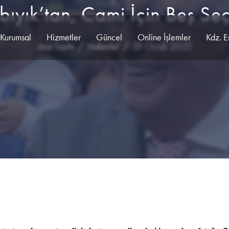
ıyık’tan, Cami İçin Beş Se
Kurumsal
Hizmetler
Güncel
Online İşlemler
Kdz. E
13 Ocak 2022
Ana Sayfa
Haberler