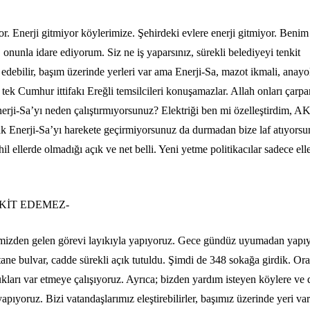
ıyor. Enerji gitmiyor köylerimize. Şehirdeki evlere enerji gitmiyor. Beni
 onunla idare ediyorum. Siz ne iş yaparsınız, sürekli belediyeyi tenkit
debilir, başım üzerinde yerleri var ama Enerji-Sa, mazot ikmali, anayol
ek Cumhur ittifakı Ereğli temsilcileri konuşamazlar. Allah onları çarpa
nerji-Sa’yı neden çalıştırmıyorsunuz? Elektriği ben mi özelleştirdim, A
k Enerji-Sa’yı harekete geçirmiyorsunuz da durmadan bize laf atıyorsu
il ellerde olmadığı açık ve net belli. Yeni yetme politikacılar sadece elle
NKİT EDEMEZ-
limizden gelen görevi layıkıyla yapıyoruz. Gece gündüz uyumadan yapı
 tane bulvar, cadde sürekli açık tutuldu. Şimdi de 348 sokağa girdik. Or
arı var etmeye çalışıyoruz. Ayrıca; bizden yardım isteyen köylere ve 
pıyoruz. Bizi vatandaşlarımız eleştirebilirler, başımız üzerinde yeri va