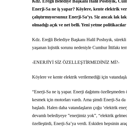
Kdz. Ereğli Belediye Başkanı Halil Posbıyık, Cumhu
Enerji-Sa ne iş yapar? Köylere, kente elektrik v
çalıştırmıyorsunuz Enerji-Sa’yı. Siz ancak lak lak 
olmadığı açık ve net belli. Yeni yetme politikacıla
Kdz. Ereğli Belediye Başkanı Halil Posbıyık, sürekli ya
yaşanan lojistik sorunu nedeniyle Cumhur İttifakı tems
-ENERJİYİ SİZ ÖZELLEŞTİRMEDİNİZ Mİ?-
Köylere ve kente elektrik verilemediği için vatandaşl
“Enerji-Sa ne iş yapar. Enerji dağıtımı özelleşmeden ön
kesmek için motorları vardı. Ama şimdi Enerji-Sa da 
başladı. Halen daha vatandaşların çoğu ‘elektrik enerji
devamlı belediyeye ”enerjimiz yok”, “elektrik gelmed
özelleştirdi, Enerji-Sa’ya verdi. Eskiden hepsinin araç