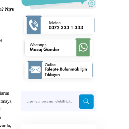
mı? Niye
e
le
larını
 atmaya
r
u
 vurdu,