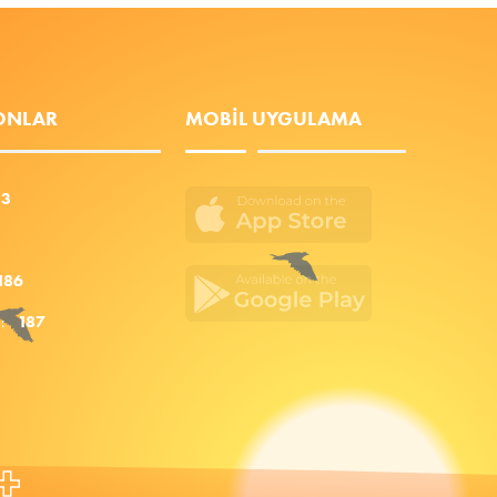
FONLAR
MOBIL UYGULAMA
53
186
za:
187
+