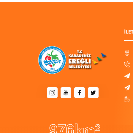
İLE
9
7
6
km²