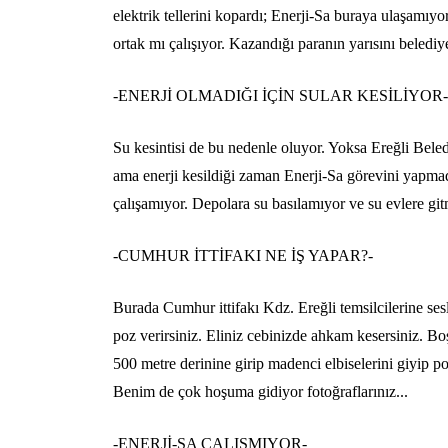
elektrik tellerini kopardı; Enerji-Sa buraya ulaşamıyo
ortak mı çalışıyor. Kazandığı paranın yarısını beled
-ENERJİ OLMADIĞI İÇİN SULAR KESİLİYOR
Su kesintisi de bu nedenle oluyor. Yoksa Ereğli Beled
ama enerji kesildiği zaman Enerji-Sa görevini yapmad
çalışamıyor. Depolara su basılamıyor ve su evlere gi
-CUMHUR İTTİFAKI NE İŞ YAPAR?-
Burada Cumhur ittifakı Kdz. Ereğli temsilcilerine sesl
poz verirsiniz. Eliniz cebinizde ahkam kesersiniz. B
500 metre derinine girip madenci elbiselerini giyip poz
Benim de çok hoşuma gidiyor fotoğraflarınız...
-ENERJİ-SA ÇALIŞMIYOR-