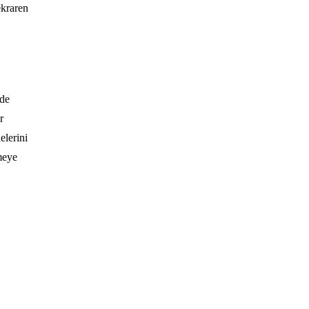
ekraren
rde
r
elerini
meye