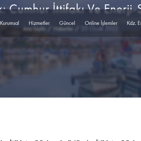
: Cumhur İttifakı Ve Enerji
Kurumsal
Hizmetler
Güncel
Online İşlemler
Kdz. E
25 Ocak 2022
Ana Sayfa
Haberler