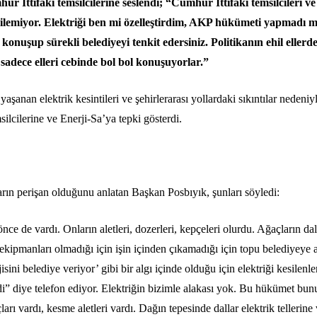
r İttifakı temsilcilerine seslendi; “Cumhur İttifakı temsilcileri ve
erilemiyor. Elektriği ben mi özelleştirdim, AKP hükümeti yapmadı 
konuşup sürekli belediyeyi tenkit edersiniz. Politikanın ehil ellerd
r sadece elleri cebinde bol bol konuşuyorlar.”
şanan elektrik kesintileri ve şehirlerarası yollardaki sıkıntılar nedeniy
ilcilerine ve Enerji-Sa’ya tepki gösterdi.
arın perişan olduğunu anlatan Başkan Posbıyık, şunları söyledi:
ce de vardı. Onların aletleri, dozerleri, kepçeleri olurdu. Ağaçların dal
ekipmanları olmadığı için işin içinden çıkamadığı için topu belediyeye
sini belediye veriyor’ gibi bir algı içinde olduğu için elektriği kesilenle
i” diye telefon ediyor. Elektriğin bizimle alakası yok. Bu hükümet bun
ları vardı, kesme aletleri vardı. Dağın tepesinde dallar elektrik tellerine