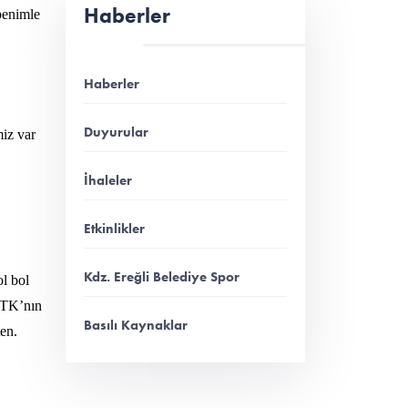
Haberler
 benimle
Haberler
Duyurular
miz var
İhaleler
Etkinlikler
Kdz. Ereğli Belediye Spor
ol bol
 TTK’nın
Basılı Kaynaklar
ten.