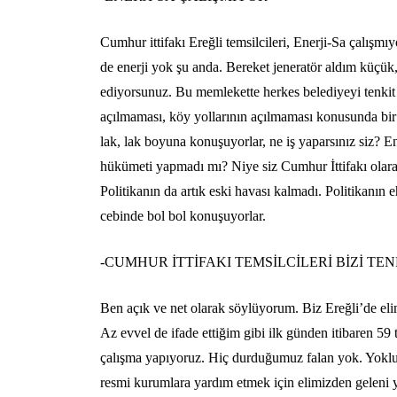
Cumhur ittifakı Ereğli temsilcileri, Enerji-Sa çalışm
de enerji yok şu anda. Bereket jeneratör aldım küçük,
ediyorsunuz. Bu memlekette herkes belediyeyi tenkit e
açılmaması, köy yollarının açılmaması konusunda bir t
lak, lak boyuna konuşuyorlar, ne iş yaparsınız siz? E
hükümeti yapmadı mı? Niye siz Cumhur İttifakı olara
Politikanın da artık eski havası kalmadı. Politikanın eh
cebinde bol bol konuşuyorlar.
-CUMHUR İTTİFAKI TEMSİLCİLERİ BİZİ TE
Ben açık ve net olarak söylüyorum. Biz Ereğli’de e
Az evvel de ifade ettiğim gibi ilk günden itibaren 59
çalışma yapıyoruz. Hiç durduğumuz falan yok. Yoklukl
resmi kurumlara yardım etmek için elimizden geleni ya