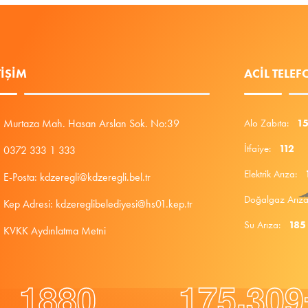
TIŞIM
ACIL TELE
Murtaza Mah. Hasan Arslan Sok. No:39
Alo Zabıta:
1
İtfaiye:
112
0372 333 1 333
Elektrik Arıza:
E-Posta: kdzeregli@kdzeregli.bel.tr
Doğalgaz Arı
Kep Adresi: kdzereglibelediyesi@hs01.kep.tr
Su Arıza:
185
KVKK Aydınlatma Metni
.
1
8
8
0
1
7
5
3
0
9