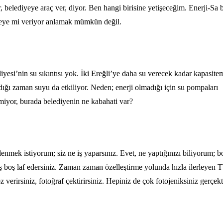
r, belediyeye araç ver, diyor. Ben hangi birisine yetişeceğim. Enerji-Sa
iyeye mi veriyor anlamak mümkün değil.
-
iyesi’nin su sıkıntısı yok. İki Ereğli’ye daha su verecek kadar kapasite
ığı zaman suyu da etkiliyor. Neden; enerji olmadığı için su pompaları
tmiyor, burada belediyenin ne kabahati var?
enmek istiyorum; siz ne iş yaparsınız. Evet, ne yaptığınızı biliyorum; b
oş boş laf edersiniz. Zaman zaman özelleştirme yolunda hızla ilerleyen
 verirsiniz, fotoğraf çektirirsiniz. Hepiniz de çok fotojeniksiniz gerçek