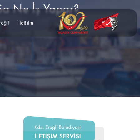
-Sa Ne İş Yapar?
reğli
İletişim