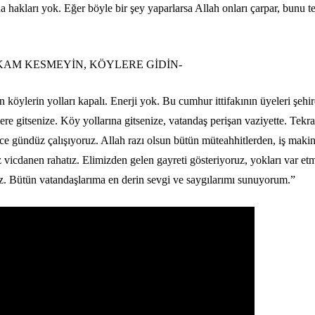
na hakları yok. Eğer böyle bir şey yaparlarsa Allah onları çarpar, bunu t
KAM KESMEYİN, KÖYLERE GİDİN-
köylerin yolları kapalı. Enerji yok. Bu cumhur ittifakının üyeleri şehi
re gitsenize. Köy yollarına gitsenize, vatandaş perişan vaziyette. Tekra
ce gündüz çalışıyoruz. Allah razı olsun bütün müteahhitlerden, iş makin
 vicdanen rahatız. Elimizden gelen gayreti gösteriyoruz, yokları var et
z. Bütün vatandaşlarıma en derin sevgi ve saygılarımı sunuyorum.”