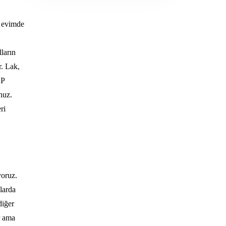
m evimde
ların
r. Lak,
KP
nuz.
ri
yoruz.
alarda
diğer
r ama