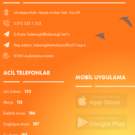
Murtaza Mah. Hasan Arslan Sok. No:39
0372 333 1 333
E-Posta: kdzeregli@kdzeregli.bel.tr
Kep Adresi: kdzereglibelediyesi@hs01.kep.tr
KVKK Aydınlatma Metni
ACIL TELEFONLAR
MOBIL UYGULAMA
Alo Zabıta:
153
İtfaiye:
112
Elektrik Arıza:
186
Doğalgaz Arıza:
187
Su Arıza:
185