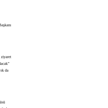
Başkanı
ziyaret
olacak”
yık da
püsü