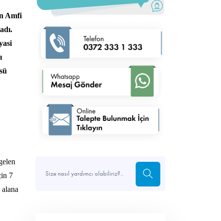
in Amfi
adı.
yasi
ı
üsü
gelen
çin 7
ı alana