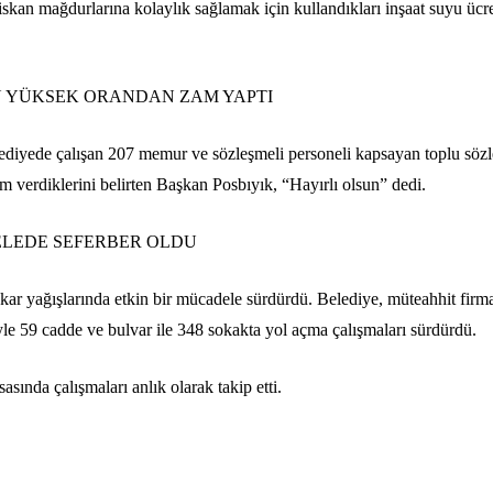
an mağdurlarına kolaylık sağlamak için kullandıkları inşaat suyu ücre
N YÜKSEK ORANDAN ZAM YAPTI
ediyede çalışan 207 memur ve sözleşmeli personeli kapsayan toplu söz
 verdiklerini belirten Başkan Posbıyık, “Hayırlı olsun” dedi.
ELEDE SEFERBER OLDU
kar yağışlarında etkin bir mücadele sürdürdü. Belediye, müteahhit firm
iyle 59 cadde ve bulvar ile 348 sokakta yol açma çalışmaları sürdürdü.
sında çalışmaları anlık olarak takip etti.