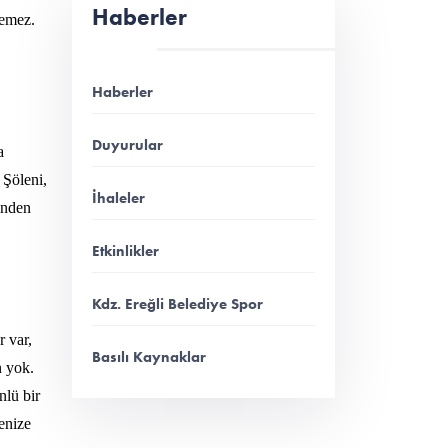
Haberler
demez.
Haberler
Duyurular
a
 Şöleni,
İhaleler
linden
Etkinlikler
Kdz. Ereğli Belediye Spor
r var,
Basılı Kaynaklar
n yok.
nlü bir
denize