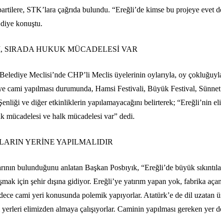
partilere, STK’lara çağrıda bulundu. “Ereğli’de kimse bu projeye evet 
 diye konuştu.
Tİ, SIRADA HUKUK MÜCADELESİ VAR
i Belediye Meclisi’nde CHP’li Meclis üyelerinin oylarıyla, oy çokluğuyl
eye cami yapılması durumunda, Hamsi Festivali, Büyük Festival, Sünnet
enliği ve diğer etkinliklerin yapılamayacağını belirterek; “Ereğli’nin e
uk mücadelesi ve halk mücadelesi var” dedi.
LARIN YERİNE YAPILMALIDIR
larının bulunduğunu anlatan Başkan Posbıyık, “Ereğli’de büyük sıkıntıla
lışmak için şehir dışına gidiyor. Ereğli’ye yatırım yapan yok, fabrika aça
ce cami yeri konusunda polemik yapıyorlar. Atatürk’e de dil uzatan ü
ği yerleri elimizden almaya çalışıyorlar. Caminin yapılması gereken yer 