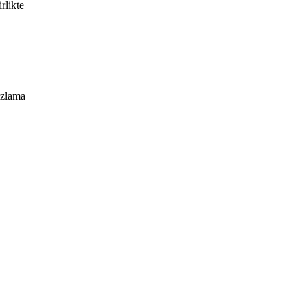
rlikte
uzlama