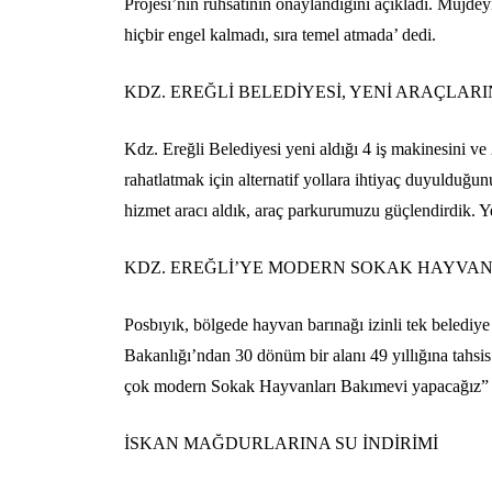
Projesi’nin ruhsatının onaylandığını açıkladı. Müjd
hiçbir engel kalmadı, sıra temel atmada’ dedi.
KDZ. EREĞLİ BELEDİYESİ, YENİ ARAÇLARI
Kdz. Ereğli Belediyesi yeni aldığı 4 iş makinesini ve 
rahatlatmak için alternatif yollara ihtiyaç duyulduğu
hizmet aracı aldık, araç parkurumuzu güçlendirdik. Yen
KDZ. EREĞLİ’YE MODERN SOKAK HAYVAN
Posbıyık, bölgede hayvan barınağı izinli tek belediye
Bakanlığı’ndan 30 dönüm bir alanı 49 yıllığına tahsis
çok modern Sokak Hayvanları Bakımevi yapacağız” 
İSKAN MAĞDURLARINA SU İNDİRİMİ