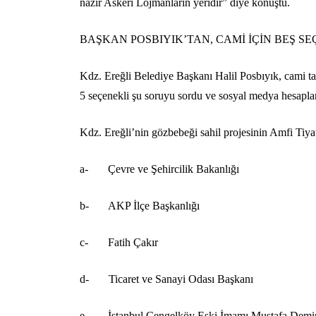
nazır Askeri Lojmanların yeridir” diye konuştu.
BAŞKAN POSBIYIK’TAN, CAMİ İÇİN BEŞ S
Kdz. Ereğli Belediye Başkanı Halil Posbıyık, cami tar
5 seçenekli şu soruyu sordu ve sosyal medya hesaplar
Kdz. Ereğli’nin gözbebeği sahil projesinin Amfi Tiyat
a- Çevre ve Şehircilik Bakanlığı
b- AKP İlçe Başkanlığı
c- Fatih Çakır
d- Ticaret ve Sanayi Odası Başkanı
e- İstanbul Çengelköy Eski İmamı Mustafa Demi