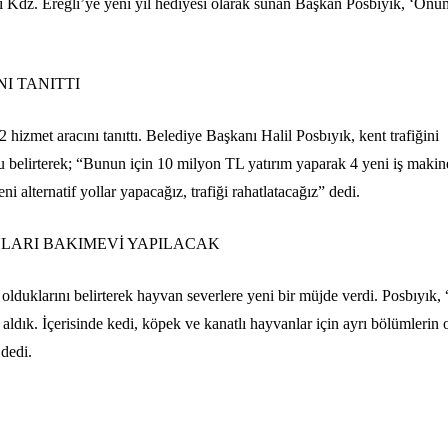
eyi Kdz. Ereğli’ye yeni yıl hediyesi olarak sunan Başkan Posbıyık, ‘Ön
NI TANITTI
2 hizmet aracını tanıttı. Belediye Başkanı Halil Posbıyık, kent trafiğini
nu belirterek; “Bunun için 10 milyon TL yatırım yaparak 4 yeni iş makin
i alternatif yollar yapacağız, trafiği rahatlatacağız” dedi.
LARI BAKIMEVİ YAPILACAK
 olduklarını belirterek hayvan severlere yeni bir müjde verdi. Posbıyık
 aldık. İçerisinde kedi, köpek ve kanatlı hayvanlar için ayrı bölümlerin
dedi.