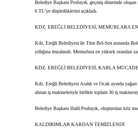
Belediye Başkanı Posbıyık, geçmiş dönemde oluşan isk
6 TL’ye düşürdüklerini açıkladı.
KDZ. EREĞLİ BELEDİYESİ, MEMURLARA E
Kdz. Ereğli Belediyesi ile Tüm Bel-Sen arasında Bel
yıllığına imzalandı. Memurlara en yüksek orandan zam
KDZ. EREĞLİ BELEDİYESİ, KARLA MÜCAD
Kdz. Ereğli Belediyesi Aralık ve Ocak ayında yağan 
alınan iş makineleriyle birlikte toplam 30 iş makines
Belediye Başkanı Halil Posbıyık, oluşturulan kriz masa
KALDIRIMLAR KARDAN TEMİZLENDİ