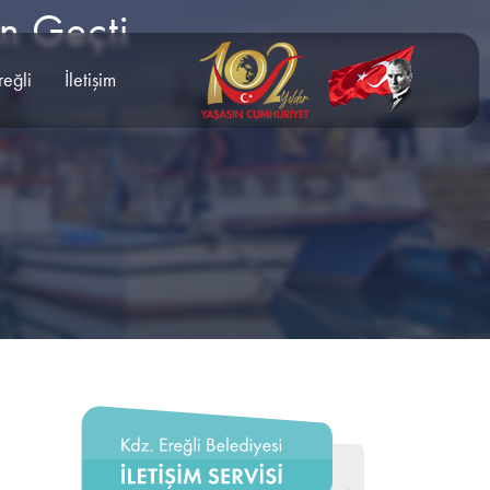
n Geçti
reğli
İletişim