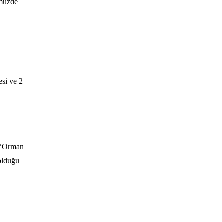
ümüzde
esi ve 2
, “Orman
 olduğu