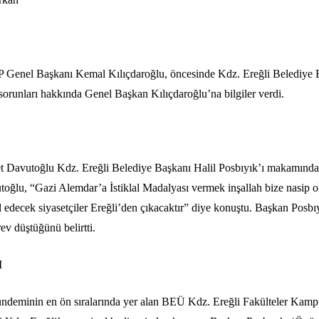
P Genel Başkanı Kemal Kılıçdaroğlu, öncesinde Kdz. Ereğli Belediye 
n sorunları hakkında Genel Başkan Kılıçdaroğlu’na bilgiler verdi.
 Davutoğlu Kdz. Ereğli Belediye Başkanı Halil Posbıyık’ı makamında 
vutoğlu, “Gazi Alemdar’a İstiklal Madalyası vermek inşallah bize nasip 
l edecek siyasetçiler Ereğli’den çıkacaktır” diye konuştu. Başkan Posbı
ev düştüğünü belirtti.
I
gündeminin en ön sıralarında yer alan BEÜ Kdz. Ereğli Fakülteler Kam