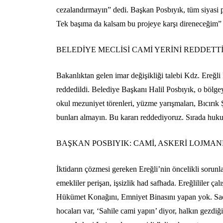
cezalandırmayın” dedi. Başkan Posbıyık, tüm siyasi 
Tek başıma da kalsam bu projeye karşı direneceğim”
BELEDİYE MECLİSİ CAMİ YERİNİ REDDET
Bakanlıktan gelen imar değişikliği talebi Kdz. Ereğl
reddedildi. Belediye Başkanı Halil Posbıyık, o bölg
okul mezuniyet törenleri, yüzme yarışmaları, Bıcırık Ş
bunları almayın. Bu kararı reddediyoruz. Sırada huk
BAŞKAN POSBIYIK: CAMİ, ASKERİ LOJMAN
İktidarın çözmesi gereken Ereğli’nin öncelikli sorun
emekliler perişan, işsizlik had safhada. Ereğlililer ça
Hükümet Konağını, Emniyet Binasını yapan yok. Sade
hocaları var, ‘Sahile cami yapın’ diyor, halkın gezdi