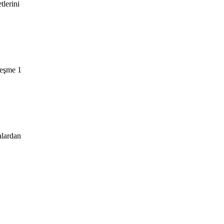
tlerini
leşme 1
alardan