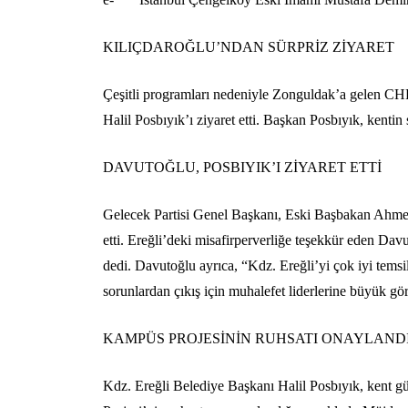
KILIÇDAROĞLU’NDAN SÜRPRİZ ZİYARET
Çeşitli programları nedeniyle Zonguldak’a gelen CH
Halil Posbıyık’ı ziyaret etti. Başkan Posbıyık, kenti
DAVUTOĞLU, POSBIYIK’I ZİYARET ETTİ
Gelecek Partisi Genel Başkanı, Eski Başbakan Ahmet
etti. Ereğli’deki misafirperverliğe teşekkür eden Da
dedi. Davutoğlu ayrıca, “Kdz. Ereğli’yi çok iyi temsi
sorunlardan çıkış için muhalefet liderlerine büyük gör
KAMPÜS PROJESİNİN RUHSATI ONAYLAND
Kdz. Ereğli Belediye Başkanı Halil Posbıyık, kent 