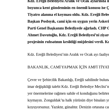
Kdz. Ereğli Belediyesi Aralık ve Ocak aylarında me
boyunca kent gündeminin en önemli konusu ise Çev
Tiyatro alanına el koyması oldu. Kdz. Ereğli Bele
Başkan Posbıyık, cami için en uygun yerin Askeri
Parti Genel Başkanını Belediyede ağırladı. CHP G
Ahmet Davutoğlu, Kdz. Ereğli Belediyesi’ni ziyare
projesinin ruhsatının kesildiği müjdesini verdi. Kdz
Kdz. Ereğli Belediyesi’nin Aralık ve Ocak ayı faaliyet
BAKANLIK, CAMİ YAPMAK İÇİN AMFİ TİY
Çevre ve Şehircilik Bakanlığı, Ereğli sahilinde bulu
imar değişikliği talebi Kdz. Ereğli Belediye Meclisi
yer önermelerine rağmen sahile el konduğunu belirterek
kıymayın. Zonguldak’ta halk yürüsün diye binaları yı
koyuyorsunuz. Yazıktır, günahtır. Denizin ortasına 