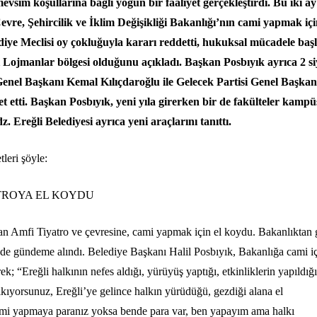
vsim koşullarına bağlı yoğun bir faaliyet gerçekleştirdi. Bu iki ay
re, Şehircilik ve İklim Değişikliği Bakanlığı’nın cami yapmak iç
diye Meclisi oy çokluğuyla kararı reddetti, hukuksal mücadele başl
 Lojmanlar bölgesi olduğunu açıkladı. Başkan Posbıyık ayrıca 2 si
enel Başkanı Kemal Kılıçdaroğlu ile Gelecek Partisi Genel Başkan
t etti. Başkan Posbıyık, yeni yıla girerken bir de fakülteler kamp
. Ereğli Belediyesi ayrıca yeni araçlarını tanıttı.
leri şöyle:
ATROYA EL KOYDU
nan Amfi Tiyatro ve çevresine, cami yapmak için el koydu. Bakanlıktan 
’nde gündeme alındı. Belediye Başkanı Halil Posbıyık, Bakanlığa cami i
; “Ereğli halkının nefes aldığı, yürüyüş yaptığı, etkinliklerin yapıldığ
kıyorsunuz, Ereğli’ye gelince halkın yürüdüğü, gezdiği alana el
cami yapmaya paranız yoksa bende para var, ben yapayım ama halkı