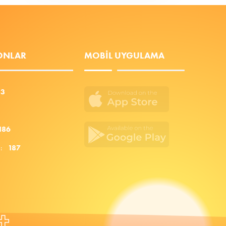
FONLAR
MOBIL UYGULAMA
53
186
za:
187
+