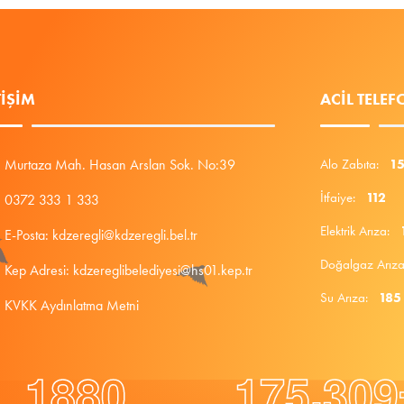
TIŞIM
ACIL TELE
Murtaza Mah. Hasan Arslan Sok. No:39
Alo Zabıta:
1
İtfaiye:
112
0372 333 1 333
Elektrik Arıza:
E-Posta: kdzeregli@kdzeregli.bel.tr
Doğalgaz Arı
Kep Adresi: kdzereglibelediyesi@hs01.kep.tr
Su Arıza:
185
KVKK Aydınlatma Metni
.
1
8
8
0
1
7
5
3
0
9