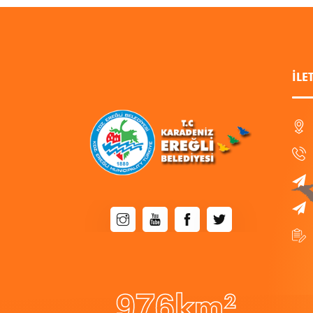
İLE
9
7
6
km²