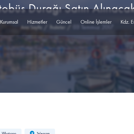
obüs Durağı Satın Alınacak
Kurumsal
Hizmetler
Güncel
Online İşlemler
Kdz. E
03 Temmuz 2017
Ana Sayfa
İhaleler
Whatsapp
Telegram