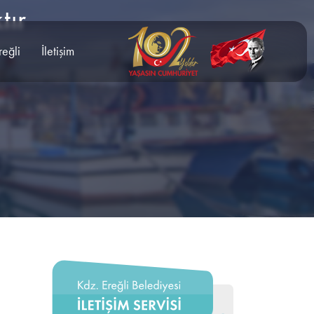
tır
reğli
İletişim