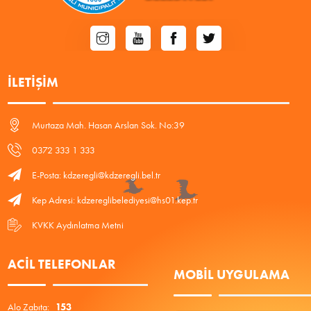
İLETIŞIM
Murtaza Mah. Hasan Arslan Sok. No:39
0372 333 1 333
E-Posta: kdzeregli@kdzeregli.bel.tr
Kep Adresi: kdzereglibelediyesi@hs01.kep.tr
KVKK Aydınlatma Metni
ACIL TELEFONLAR
MOBIL UYGULAMA
Alo Zabıta:
153