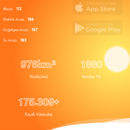
İtfaiye:
112
Elektrik Arıza:
186
Doğalgaz Arıza:
187
Su Arıza:
185
9
7
6
1
8
8
0
km²
Yüzölçümü
Kuruluş Yılı
.
1
7
5
3
0
9
+
Kayıtlı Vatandaş