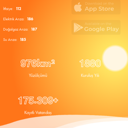
İtfaiye:
112
Elektrik Arıza:
186
Doğalgaz Arıza:
187
Su Arıza:
185
9
7
6
1
8
8
0
km²
Yüzölçümü
Kuruluş Yılı
.
1
7
5
3
0
9
+
Kayıtlı Vatandaş