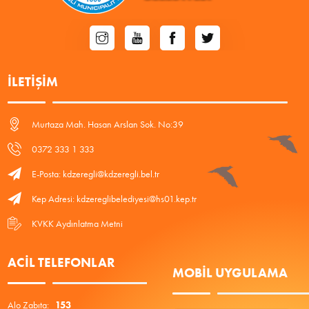
İLETIŞIM
Murtaza Mah. Hasan Arslan Sok. No:39
0372 333 1 333
E-Posta: kdzeregli@kdzeregli.bel.tr
Kep Adresi: kdzereglibelediyesi@hs01.kep.tr
KVKK Aydınlatma Metni
ACIL TELEFONLAR
MOBIL UYGULAMA
Alo Zabıta:
153