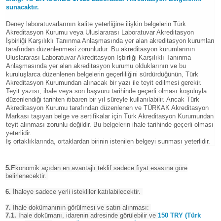
sunacaktır.
Deney laboratuvarlarının kalite yeterliğine ilişkin belgelerin Türk
Akreditasyon Kurumu veya Uluslararası Laboratuvar Akreditasyon
İşbirliği Karşılıklı Tanınma Anlaşmasında yer alan akreditasyon kurumları
tarafından düzenlenmesi zorunludur. Bu akreditasyon kurumlarının
Uluslararası Laboratuvar Akreditasyon İşbirliği Karşılıklı Tanınma
Anlaşmasında yer alan akreditasyon kurumu olduklarının ve bu
kuruluşlarca düzenlenen belgelerin geçerliliğini sürdürdüğünün, Türk
Akreditasyon Kurumundan alınacak bir yazı ile teyit edilmesi gerekir.
Teyit yazısı, ihale veya son başvuru tarihinde geçerli olması koşuluyla
düzenlendiği tarihten itibaren bir yıl süreyle kullanılabilir. Ancak Türk
Akreditasyon Kurumu tarafından düzenlenen ve TÜRKAK Akreditasyon
Markası taşıyan belge ve sertifikalar için Türk Akreditasyon Kurumundan
teyit alınması zorunlu değildir. Bu belgelerin ihale tarihinde geçerli olması
yeterlidir.
İş ortaklıklarında, ortaklardan birinin istenilen belgeyi sunması yeterlidir.
5.
Ekonomik açıdan en avantajlı teklif sadece fiyat esasına göre
belirlenecektir.
6.
İhaleye sadece yerli istekliler katılabilecektir.
7.
İhale dokümanının görülmesi ve satın alınması:
7.1.
İhale dokümanı, idarenin adresinde görülebilir ve
150 TRY (Türk