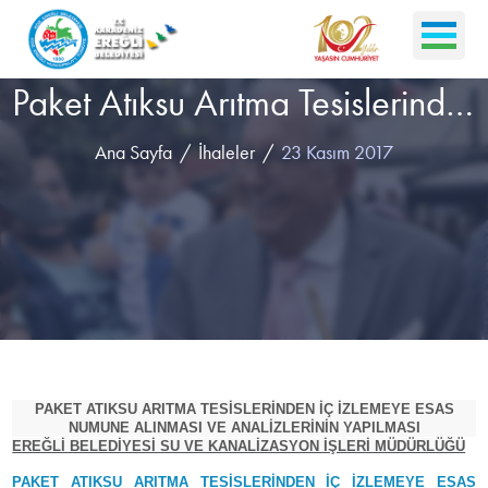
Paket Atıksu Arıtma Tesislerinden İç İzlemeye Esas Numune Alınması Ve Analizlerinin Yapılması
Ana Sayfa
İhaleler
23 Kasım 2017
PAKET ATIKSU ARITMA TESİSLERİNDEN İÇ İZLEMEYE ESAS
NUMUNE ALINMASI VE ANALİZLERİNİN YAPILMASI
EREĞLİ BELEDİYESİ SU VE KANALİZASYON İŞLERİ MÜDÜRLÜĞÜ
PAKET ATIKSU ARITMA TESİSLERİNDEN İÇ İZLEMEYE ESAS