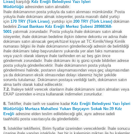
Lirası)
karşılığı
Kdz Ereğli Belediyesi Yazı İşleri
Müdürlüğü
adresinden satın alınabilir.
İhale dokümanının posta yoluyla da satın alınması mümkündür. Posta
yoluyla ihale dokümanı almak isteyenler, posta masrafı dahil yurtiçi
için
170 TRY (Türk Lirası)
, yurtdışı için
200 TRY (Türk Lirası)
doküman
bedelini
Ziraat Bankası Kdz Ereğli Merkez Şubesi 28988368-
5001
yatırmak zorundadır. Posta yoluyla ihale dokümanı satın almak
isteyenler, ihale doküman bedeline ilişkin ödeme dekontu ve adına ihale
dokümanı satın alınacak gerçek/tüzel kişiye ait TC Kimlik/Vergi Kimlik
numarası bilgisi ile ihale dokümanının gönderileceği adresin de belirtildiği
ihale dokümanı talep başvurularını yukarıda yer alan faks numarasına
veya yazılı olarak idareye ihale tarihinden en az beş gün önce
göndermek zorundadır. İhale dokümanı iki iş günü içinde bildirilen adrese
posta yoluyla gönderilecektir. İhale dokümanının posta yoluyla
gönderilmesi halinde, postanın ulaşmamasından veya geç ulaşmasından
ya da dokümanın eksik olmasından dolayı idaremiz hiçbir şekilde
sorumlu tutulamaz. Dokümanın postaya verildiği tarih, dokümanın satın
alma tarihi olarak kabul edilecektir.
7.2.
İhaleye teklif verecek olanların ihale dokümanını satın almaları veya
EKAP üzerinden e-imza kullanarak indirmeleri zorunludur.
8.
Teklifler, ihale tarih ve saatine kadar
Kdz Ereğli Belediyesi Yazı İşleri
Müdürlüğü Murtaza Mahallesi Yukarı Beyçayırı Sokak No:39 Kdz
Ereğli
adresine elden teslim edilebileceği gibi, aynı adrese iadeli
taahhütlü posta vasıtasıyla da gönderilebilir.
9.
İstekliler tekliflerini, Birim fiyatlar üzerinden vereceklerdir. İhale sonucu
üzerine ihale yapılan istekliyle, her bir iş kaleminin miktarı ile bu kalemler