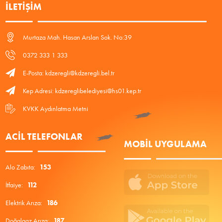
İLETIŞIM
Murtaza Mah. Hasan Arslan Sok. No:39
0372 333 1 333
E-Posta: kdzeregli@kdzeregli.bel.tr
Kep Adresi: kdzereglibelediyesi@hs01.kep.tr
KVKK Aydınlatma Metni
ACIL TELEFONLAR
MOBIL UYGULAMA
Alo Zabıta:
153
İtfaiye:
112
Elektrik Arıza:
186
Doğalgaz Arıza:
187