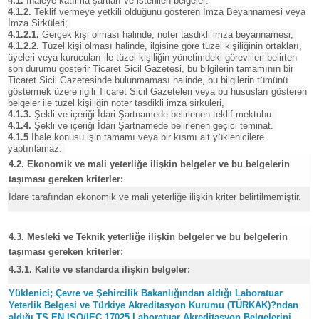
4.1.
İhaleye katılma şartları ve istenilen belgeler:
4.1.2.
Teklif vermeye yetkili olduğunu gösteren İmza Beyannamesi veya
İmza Sirküleri;
4.1.2.1.
Gerçek kişi olması halinde, noter tasdikli imza beyannamesi,
4.1.2.2.
Tüzel kişi olması halinde, ilgisine göre tüzel kişiliğinin ortakları,
üyeleri veya kurucuları ile tüzel kişiliğin yönetimdeki görevlileri belirten
son durumu gösterir Ticaret Sicil Gazetesi, bu bilgilerin tamamının bir
Ticaret Sicil Gazetesinde bulunmaması halinde, bu bilgilerin tümünü
göstermek üzere ilgili Ticaret Sicil Gazeteleri veya bu hususları gösteren
belgeler ile tüzel kişiliğin noter tasdikli imza sirküleri,
4.1.3.
Şekli ve içeriği İdari Şartnamede belirlenen teklif mektubu.
4.1.4.
Şekli ve içeriği İdari Şartnamede belirlenen geçici teminat.
4.1.5
İhale konusu işin tamamı veya bir kısmı alt yüklenicilere
yaptırılamaz.
4.2. Ekonomik ve mali yeterliğe ilişkin belgeler ve bu belgelerin
taşıması gereken kriterler:
İdare tarafından ekonomik ve mali yeterliğe ilişkin kriter belirtilmemiştir.
4.3. Mesleki ve Teknik yeterliğe ilişkin belgeler ve bu belgelerin
taşıması gereken kriterler:
4.3.1. Kalite ve standarda ilişkin belgeler:
Yüklenici; Çevre ve Şehircilik Bakanlığından aldığı Laboratuar
Yeterlik Belgesi ve Türkiye Akreditasyon Kurumu (TÜRKAK)?ndan
aldığı TS EN ISO/IEC 17025 Laboratuar Akreditasyon Belgelerini