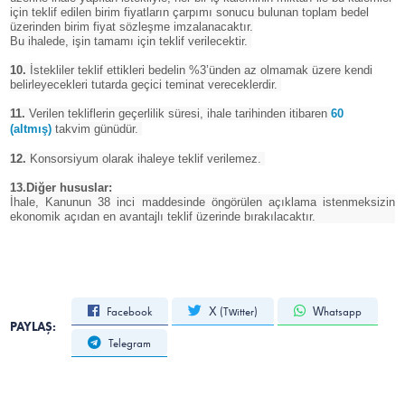
için teklif edilen birim fiyatların çarpımı sonucu bulunan toplam bedel
üzerinden birim fiyat sözleşme imzalanacaktır.
Bu ihalede, işin tamamı için teklif verilecektir.
10.
İstekliler teklif ettikleri bedelin %3’ünden az olmamak üzere kendi
belirleyecekleri tutarda geçici teminat vereceklerdir.
11.
Verilen tekliflerin geçerlilik süresi, ihale tarihinden itibaren
60
(altmış)
takvim günüdür.
12.
Konsorsiyum olarak ihaleye teklif verilemez.
13.Diğer hususlar:
İhale, Kanunun 38 inci maddesinde öngörülen açıklama istenmeksizin
ekonomik açıdan en avantajlı teklif üzerinde bırakılacaktır.
Facebook
X (Twitter)
Whatsapp
PAYLAŞ:
Telegram