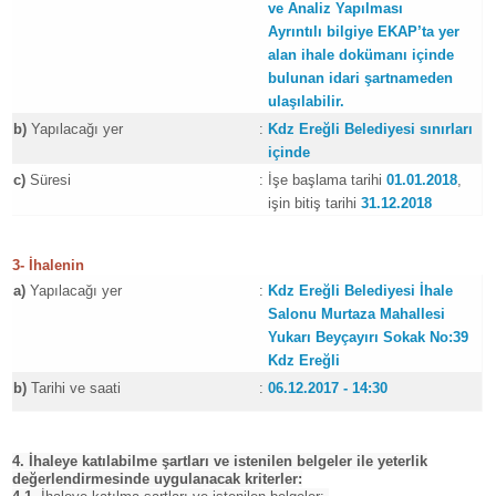
ve Analiz Yapılması
Ayrıntılı bilgiye EKAP’ta yer
alan ihale dokümanı içinde
bulunan idari şartnameden
ulaşılabilir.
b)
Yapılacağı yer
:
Kdz Ereğli Belediyesi sınırları
içinde
c)
Süresi
:
İşe başlama tarihi
01.01.2018
,
işin bitiş tarihi
31.12.2018
3- İhalenin
a)
Yapılacağı yer
:
Kdz Ereğli Belediyesi İhale
Salonu Murtaza Mahallesi
Yukarı Beyçayırı Sokak No:39
Kdz Ereğli
b)
Tarihi ve saati
:
06.12.2017 - 14:30
4. İhaleye katılabilme şartları ve istenilen belgeler ile yeterlik
değerlendirmesinde uygulanacak kriterler: