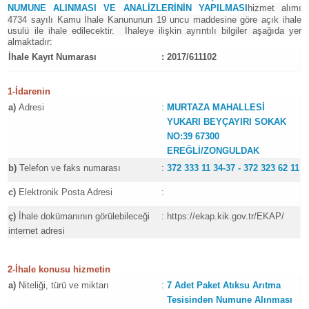
NUMUNE ALINMASI VE ANALİZLERİNİN YAPILMASI
hizmet alımı
4734 sayılı Kamu İhale Kanununun 19 uncu maddesine göre açık ihale
usulü ile ihale edilecektir. İhaleye ilişkin ayrıntılı bilgiler aşağıda yer
almaktadır:
İhale Kayıt Numarası
:
2017/611102
1-İdarenin
a)
Adresi
:
MURTAZA MAHALLESİ
YUKARI BEYÇAYIRI SOKAK
NO:39 67300
EREĞLİ/ZONGULDAK
b)
Telefon ve faks numarası
:
372 333 11 34-37 - 372 323 62 11
c)
Elektronik Posta Adresi
:
ç)
İhale dokümanının görülebileceği
:
https://ekap.kik.gov.tr/EKAP/
internet adresi
2-İhale konusu hizmetin
a)
Niteliği, türü ve miktarı
:
7 Adet Paket Atıksu Arıtma
Tesisinden Numune Alınması