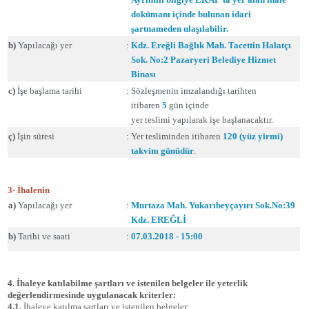
dokümanı içinde bulunan idari
şartnameden ulaşılabilir.
b)
Yapılacağı yer
:
Kdz. Ereğli Bağlık Mah. Tacettin Halatçı
Sok. No:2 Pazaryeri Belediye Hizmet
Binası
c)
İşe başlama tarihi
:
Sözleşmenin imzalandığı tarihten
itibaren
5
gün içinde
yer teslimi yapılarak işe başlanacaktır.
ç)
İşin süresi
:
Yer tesliminden itibaren
120 (yüz yirmi)
takvim günüdür
.
3- İhalenin
a)
Yapılacağı yer
:
Murtaza Mah. Yukarıbeyçayırı Sok.No:39
Kdz. EREĞLİ
b)
Tarihi ve saati
:
07.03.2018 - 15:00
4. İhaleye katılabilme şartları ve istenilen belgeler ile yeterlik
değerlendirmesinde uygulanacak kriterler:
4.1.
İhaleye katılma şartları ve istenilen belgeler: