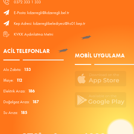
0372 333 1 333
E-Posta: kdzeregli@kdzeregli.bel.tr
Kep Adresi: kdzereglibelediyesi@hs01.kep.tr
KVKK Aydınlatma Metni
ACIL TELEFONLAR
MOBIL UYGULAMA
Alo Zabıta:
153
İtfaiye:
112
Elektrik Arıza:
186
Doğalgaz Arıza:
187
Su Arıza:
185