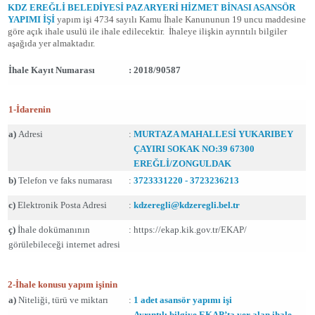
KDZ EREĞLİ BELEDİYESİ PAZARYERİ HİZMET BİNASI ASANSÖR
YAPIMI İŞİ
yapım işi 4734 sayılı Kamu İhale Kanununun 19 uncu maddesine
göre açık ihale usulü ile ihale edilecektir. İhaleye ilişkin ayrıntılı bilgiler
aşağıda yer almaktadır.
İhale Kayıt Numarası
:
2018/90587
1-İdarenin
a)
Adresi
:
MURTAZA MAHALLESİ YUKARIBEY
ÇAYIRI SOKAK NO:39 67300
EREĞLİ/ZONGULDAK
b)
Telefon ve faks numarası
:
3723331220 - 3723236213
c)
Elektronik Posta Adresi
:
kdzeregli@kdzeregli.bel.tr
ç)
İhale dokümanının
:
https://ekap.kik.gov.tr/EKAP/
görülebileceği internet adresi
2-İhale konusu yapım işinin
a)
Niteliği, türü ve miktarı
:
1 adet asansör yapımı işi
Ayrıntılı bilgiye EKAP’ta yer alan ihale