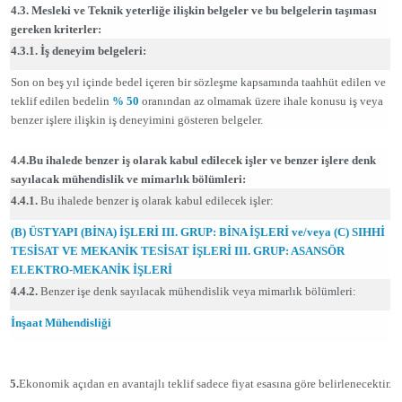
4.3. Mesleki ve Teknik yeterliğe ilişkin belgeler ve bu belgelerin taşıması
gereken kriterler:
4.3.1. İş deneyim belgeleri:
Son on beş yıl içinde bedel içeren bir sözleşme kapsamında taahhüt edilen ve
teklif edilen bedelin
% 50
oranından az olmamak üzere ihale konusu iş veya
benzer işlere ilişkin iş deneyimini gösteren belgeler.
4.4.Bu ihalede benzer iş olarak kabul edilecek işler ve benzer işlere denk
sayılacak mühendislik ve mimarlık bölümleri:
4.4.1.
Bu ihalede benzer iş olarak kabul edilecek işler:
(B) ÜSTYAPI (BİNA) İŞLERİ III. GRUP: BİNA İŞLERİ ve/veya (C) SIHHİ
TESİSAT VE MEKANİK TESİSAT İŞLERİ III. GRUP: ASANSÖR
ELEKTRO-MEKANİK İŞLERİ
4.4.2.
Benzer işe denk sayılacak mühendislik veya mimarlık bölümleri:
İnşaat Mühendisliği
5.
Ekonomik açıdan en avantajlı teklif sadece fiyat esasına göre belirlenecektir.