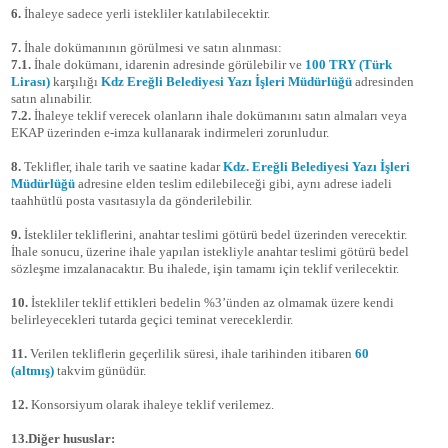
6.
İhaleye sadece yerli istekliler katılabilecektir.
7.
İhale dokümanının görülmesi ve satın alınması:
7.1.
İhale dokümanı, idarenin adresinde görülebilir ve
100 TRY (Türk
Lirası)
karşılığı
Kdz Ereğli Belediyesi Yazı İşleri Müdürlüğü
adresinden
satın alınabilir.
7.2.
İhaleye teklif verecek olanların ihale dokümanını satın almaları veya
EKAP üzerinden e-imza kullanarak indirmeleri zorunludur.
8.
Teklifler, ihale tarih ve saatine kadar
Kdz. Ereğli Belediyesi Yazı İşleri
Müdürlüğü
adresine elden teslim edilebileceği gibi, aynı adrese iadeli
taahhütlü posta vasıtasıyla da gönderilebilir.
9.
İstekliler tekliflerini, anahtar teslimi götürü bedel üzerinden verecektir.
İhale sonucu, üzerine ihale yapılan istekliyle anahtar teslimi götürü bedel
sözleşme imzalanacaktır. Bu ihalede, işin tamamı için teklif verilecektir.
10.
İstekliler teklif ettikleri bedelin %3’ünden az olmamak üzere kendi
belirleyecekleri tutarda geçici teminat vereceklerdir.
11.
Verilen tekliflerin geçerlilik süresi, ihale tarihinden itibaren
60
(altmış)
takvim günüdür.
12.
Konsorsiyum olarak ihaleye teklif verilemez.
13.Diğer hususlar: