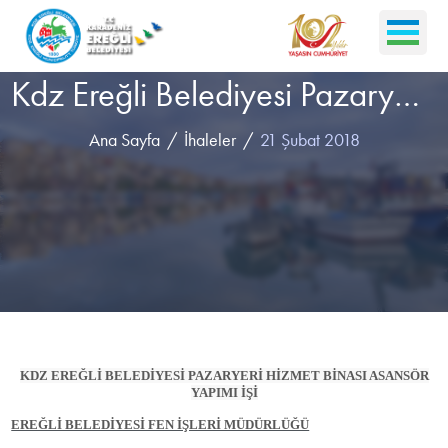
Kdz Ereğli Belediyesi Pazaryeri Hizmet Binası Asansör Yapımı İşi
Ana Sayfa
İhaleler
21 Şubat 2018
KDZ EREĞLİ BELEDİYESİ PAZARYERİ HİZMET BİNASI ASANSÖR
YAPIMI İŞİ
EREĞLİ BELEDİYESİ FEN İŞLERİ MÜDÜRLÜĞÜ