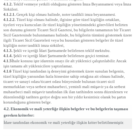
4.1.2.
Teklif vermeye yetkili olduğunu gösteren İmza Beyannamesi veya İmza
Sirküleri.
4.1.2.1.
Gerçek kişi olması halinde, noter tasdikli imza beyannamesi.
4.1.2.2.
Tüzel kişi olması halinde, ilgisine göre tüzel kişiliğin ortakları,
üyeleri veya kurucuları ile tüzel kişiliğin yönetimindeki görevlileri belirten
son durumu gösterir Ticaret Sicil Gazetesi, bu bilgilerin tamamının bir Ticaret
Sicil Gazetesinde bulunmaması halinde, bu bilgilerin tümünü göstermek üzere
ilgili Ticaret Sicil Gazeteleri veya bu hususları gösteren belgeler ile tüzel
kişiliğin noter tasdikli imza sirküleri,
4.1.3.
Şekli ve içeriği İdari Şartnamede belirlenen teklif mektubu.
4.1.4.
Şekli ve içeriği İdari Şartnamede belirlenen geçici teminat.
4.1.5
İhale konusu işte idarenin onayı ile alt yüklenici çalıştırılabilir. Ancak
işin tamamı alt yüklenicilere yaptırılamaz.
4.1.6
Tüzel kişi tarafından iş deneyimi göstermek üzere sunulan belgenin,
tüzel kişiliğin yarısından fazla hissesine sahip ortağına ait olması halinde,
ticaret ve sanayi odası/ticaret odası bünyesinde bulunan ticaret sicil
memurlukları veya serbest muhasebeci, yeminli mali müşavir ya da serbest
muhasebeci mali müşavir tarafından ilk ilan tarihinden sonra düzenlenen ve
düzenlendiği tarihten geriye doğru son bir yıldır kesintisiz olarak bu şartın
korunduğunu gösteren belge.
4.2. Ekonomik ve mali yeterliğe ilişkin belgeler ve bu belgelerin taşıması
gereken kriterler:
İdare tarafından ekonomik ve mali yeterliğe ilişkin kriter belirtilmemiştir.