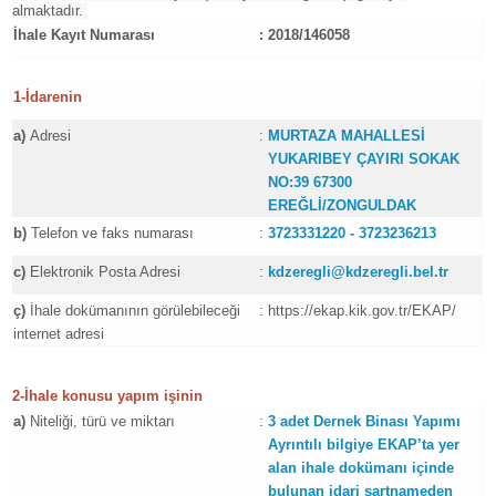
almaktadır.
İhale Kayıt Numarası
:
2018/146058
1-İdarenin
a)
Adresi
:
MURTAZA MAHALLESİ
YUKARIBEY ÇAYIRI SOKAK
NO:39 67300
EREĞLİ/ZONGULDAK
b)
Telefon ve faks numarası
:
3723331220 - 3723236213
c)
Elektronik Posta Adresi
:
kdzeregli@kdzeregli.bel.tr
ç)
İhale dokümanının görülebileceği
:
https://ekap.kik.gov.tr/EKAP/
internet adresi
2-İhale konusu yapım işinin
a)
Niteliği, türü ve miktarı
:
3 adet Dernek Binası Yapımı
Ayrıntılı bilgiye EKAP’ta yer
alan ihale dokümanı içinde
bulunan idari şartnameden