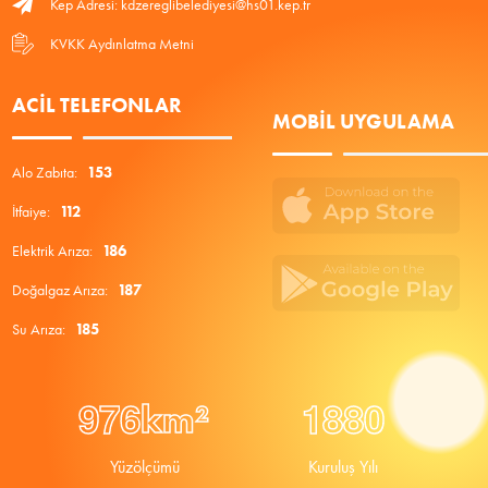
Kep Adresi: kdzereglibelediyesi@hs01.kep.tr
KVKK Aydınlatma Metni
ACIL TELEFONLAR
MOBIL UYGULAMA
Alo Zabıta:
153
İtfaiye:
112
Elektrik Arıza:
186
Doğalgaz Arıza:
187
Su Arıza:
185
9
7
6
1
8
8
0
km²
Yüzölçümü
Kuruluş Yılı