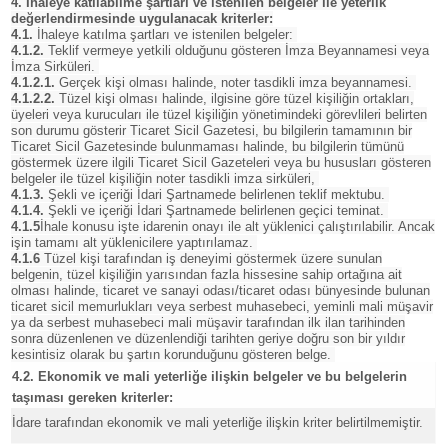
4. İhaleye katılabilme şartları ve istenilen belgeler ile yeterlik
değerlendirmesinde uygulanacak kriterler:
4.1.
İhaleye katılma şartları ve istenilen belgeler:
4.1.2.
Teklif vermeye yetkili olduğunu gösteren İmza Beyannamesi veya
İmza Sirküleri.
4.1.2.1.
Gerçek kişi olması halinde, noter tasdikli imza beyannamesi.
4.1.2.2.
Tüzel kişi olması halinde, ilgisine göre tüzel kişiliğin ortakları,
üyeleri veya kurucuları ile tüzel kişiliğin yönetimindeki görevlileri belirten
son durumu gösterir Ticaret Sicil Gazetesi, bu bilgilerin tamamının bir
Ticaret Sicil Gazetesinde bulunmaması halinde, bu bilgilerin tümünü
göstermek üzere ilgili Ticaret Sicil Gazeteleri veya bu hususları gösteren
belgeler ile tüzel kişiliğin noter tasdikli imza sirküleri,
4.1.3.
Şekli ve içeriği İdari Şartnamede belirlenen teklif mektubu.
4.1.4.
Şekli ve içeriği İdari Şartnamede belirlenen geçici teminat.
4.1.5
İhale konusu işte idarenin onayı ile alt yüklenici çalıştırılabilir. Ancak
işin tamamı alt yüklenicilere yaptırılamaz.
4.1.6
Tüzel kişi tarafından iş deneyimi göstermek üzere sunulan
belgenin, tüzel kişiliğin yarısından fazla hissesine sahip ortağına ait
olması halinde, ticaret ve sanayi odası/ticaret odası bünyesinde bulunan
ticaret sicil memurlukları veya serbest muhasebeci, yeminli mali müşavir
ya da serbest muhasebeci mali müşavir tarafından ilk ilan tarihinden
sonra düzenlenen ve düzenlendiği tarihten geriye doğru son bir yıldır
kesintisiz olarak bu şartın korunduğunu gösteren belge.
4.2. Ekonomik ve mali yeterliğe ilişkin belgeler ve bu belgelerin
taşıması gereken kriterler:
İdare tarafından ekonomik ve mali yeterliğe ilişkin kriter belirtilmemiştir.