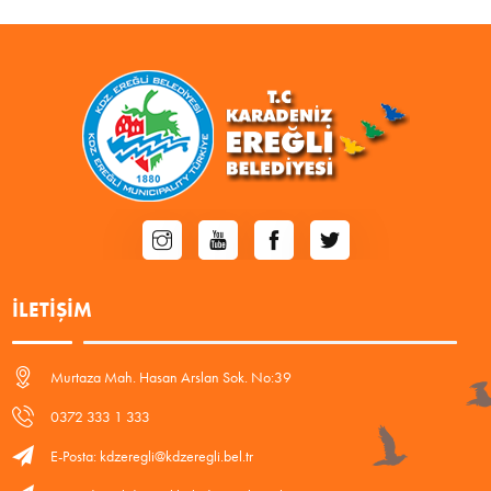
İLETIŞIM
Murtaza Mah. Hasan Arslan Sok. No:39
0372 333 1 333
E-Posta: kdzeregli@kdzeregli.bel.tr