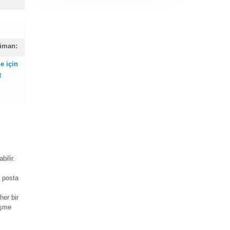
küman:
e için
t
bilir.
ü posta
her bir
eşme