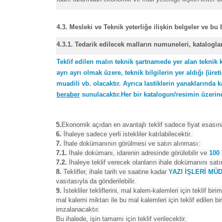
4.3. Mesleki ve Teknik yeterliğe ilişkin belgeler ve bu 
4.3.1. Tedarik edilecek malların numuneleri, katalogla
Teklif edilen malın teknik şartnamede yer alan teknik
ayrı ayrı olmak üzere, teknik bilgilerin yer aldığı
(üret
muadili vb. olacaktır. Ayrıca lastiklerin yanaklarında k
beraber
sunulacaktır.
Her bir katalogun/resimin üzerine 
5.
Ekonomik açıdan en avantajlı teklif sadece fiyat esasına
6.
İhaleye sadece yerli istekliler katılabilecektir.
7.
İhale dokümanının görülmesi ve satın alınması:
7.1.
İhale dokümanı, idarenin adresinde görülebilir ve
100 
7.2.
İhaleye teklif verecek olanların ihale dokümanını sat
8.
Teklifler, ihale tarih ve saatine kadar
YAZI İŞLERİ M
vasıtasıyla da gönderilebilir.
9.
İstekliler tekliflerini, mal kalem-kalemleri için teklif bir
mal kalemi miktarı ile bu mal kalemleri için teklif edilen 
imzalanacaktır.
Bu ihalede, işin tamamı için teklif verilecektir.