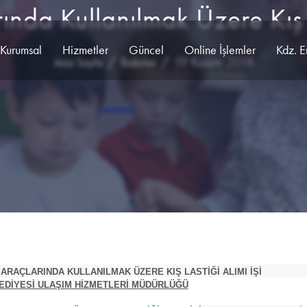
nda Kullanılmak Üzere Kış L
Kurumsal
Hizmetler
Güncel
Online İşlemler
Kdz. E
19 Kasım 2018
Ana Sayfa
İhaleler
ARAÇLARINDA KULLANILMAK ÜZERE KIŞ LASTİĞİ ALIMI İŞİ
EDİYESİ ULAŞIM HİZMETLERİ MÜDÜRLÜĞÜ