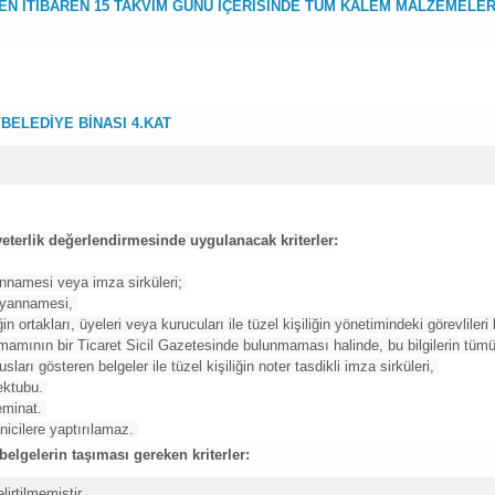
EN İTİBAREN 15 TAKVİM GÜNÜ İÇERİSİNDE TÜM KALEM MALZEMELE
BELEDİYE BİNASI 4.KAT
e yeterlik değerlendirmesinde uygulanacak kriterler:
annamesi veya imza sirküleri;
beyannamesi,
in ortakları, üyeleri veya kurucuları ile tüzel kişiliğin yönetimindeki görevlileri 
tamamının bir Ticaret Sicil Gazetesinde bulunmaması halinde, bu bilgilerin tüm
ları gösteren belgeler ile tüzel kişiliğin noter tasdikli imza sirküleri,
mektubu.
teminat.
nicilere yaptırılamaz.
belgelerin taşıması gereken kriterler:
lirtilmemiştir.