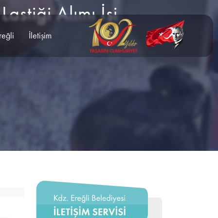
astiği Alımı İşi
reğli
İletişim