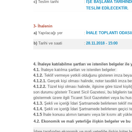
c)
Teslim tarihi
:
İŞE BAŞLAMA TARİHİND
TESLİM EDİLECEKTİR.
3- İhalenin
a)
Yapılacağı yer
:
İHALE TOPLANTI ODASI/
b)
Tarihi ve saati
:
28.11.2018 - 15:00
4. İhaleye katılabilme şartları ve istenilen belgeler il
4.1.
İhaleye katılma şartları ve istenilen belgeler:
4.1.2.
Teklif vermeye yetkili olduğunu gösteren imza bey
4.1.2.1.
Gerçek kişi olması halinde, noter tasdikli imza 
4.1.2.2.
Tüzel kişi olması halinde, ilgisine göre tüzel kişiliğ
son durumu gösterir Ticaret Sicil Gazetesi, bu bilgilerin 
göstermek üzere ilgili Ticaret Sicil Gazeteleri veya bu husus
4.1.3.
Şekli ve içeriği İdari Şartnamede belirlenen teklif 
4.1.4.
Şekli ve içeriği İdari Şartnamede belirlenen geçici 
4.1.5
İhale konusu alımın tamamı veya bir kısmı alt yükle
4.2. Ekonomik ve mali yeterliğe ilişkin belgeler ve bu 
İdare tarafından ekonomik ve mali yeterliğe ilişkin kriter be