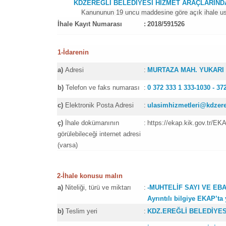
KDZEREĞLİ BELEDİYESİ HİZMET ARAÇLARINDA 
Kanununun 19 uncu maddesine göre açık ihale usulü i
İhale Kayıt Numarası
:
2018/591526
1-İdarenin
a)
Adresi
:
MURTAZA MAH. YUKARI 
b)
Telefon ve faks numarası
:
0 372 333 1 333-1030 - 3
c)
Elektronik Posta Adresi
:
ulasimhizmetleri@kdzereg
ç)
İhale dokümanının
:
https://ekap.kik.gov.tr/EK
görülebileceği internet adresi
(varsa)
2-İhale konusu malın
a)
Niteliği, türü ve miktarı
:
-MUHTELİF SAYI VE EBA
Ayrıntılı bilgiye EKAP’ta
b)
Teslim yeri
:
KDZ.EREĞLİ BELEDİYE