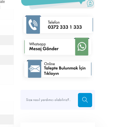
ale
: