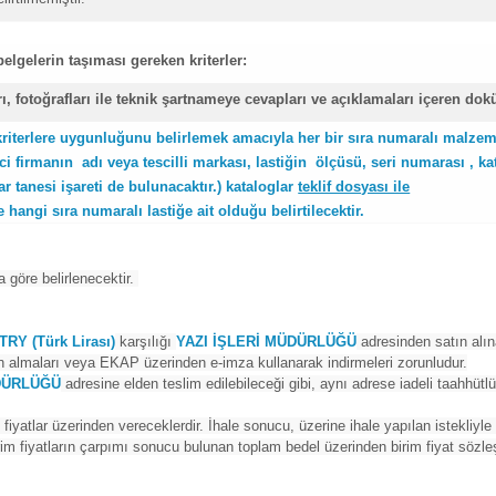
belgelerin taşıması gereken kriterler:
rı, fotoğrafları ile teknik şartnameye cevapları ve açıklamaları içeren do
 kriterlere uygunluğunu belirlemek amacıyla her bir sıra numaralı malzem
ici firmanın adı veya tescilli markası, lastiğin ölçüsü, seri numarası , ka
ar tanesi işareti de bulunacaktır.)
kataloglar
teklif dosyası ile
hangi sıra numaralı lastiğe ait olduğu belirtilecektir.
 göre belirlenecektir.
TRY (Türk Lirası)
karşılığı
YAZI İŞLERİ MÜDÜRLÜĞÜ
adresinden satın alına
ın almaları veya EKAP üzerinden e-imza kullanarak indirmeleri zorunludur.
ÜDÜRLÜĞÜ
adresine elden teslim edilebileceği gibi, aynı adrese iadeli taahhütl
im fiyatlar üzerinden vereceklerdir. İhale sonucu, üzerine ihale yapılan istekliyle 
birim fiyatların çarpımı sonucu bulunan toplam bedel üzerinden birim fiyat sözl