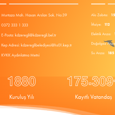
Murtaza Mah. Hasan Arslan Sok. No:39
Alo Zabıta:
1
İtfaiye:
112
0372 333 1 333
Elektrik Arıza:
E-Posta: kdzeregli@kdzeregli.bel.tr
Doğalgaz Arı
Kep Adresi: kdzereglibelediyesi@hs01.kep.tr
Su Arıza:
185
KVKK Aydınlatma Metni
.
1
8
8
0
1
7
5
3
0
9
Kuruluş Yılı
Kayıtlı Vatandaş