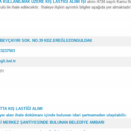
KULLANILMAK ÜZERE KIŞ LASTİĞİ ALIMI İŞİ
alımı 4734 sayılı Kamu İh
le ihale edilecektir. İhaleye ilişkin ayrıntılı bilgiler aşağıda yer almaktadır
BEYÇAYIRI SOK. NO.39 KDZ.EREĞLİ/ZONGULDAK
723237503
li.bel.tr
AP/
TTA KIŞ LASTİĞİ ALIMI
 yer alan ihale dokümanı içinde bulunan idari şartnameden ulaşılabilir.
Sİ MERKEZ ŞANTİYESİNDE BULUNAN BELEDİYE AMBARI