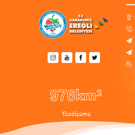
9
7
6
km²
Yüzölçümü