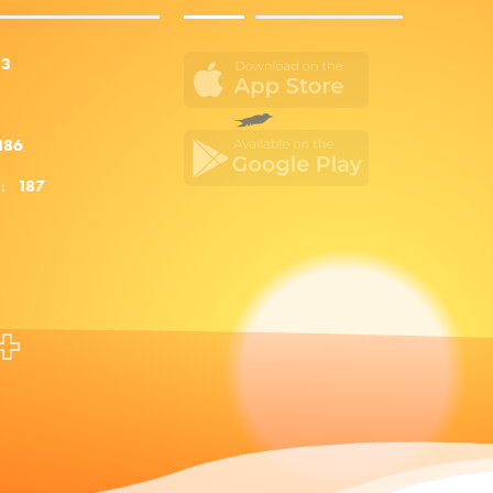
53
186
za:
187
+