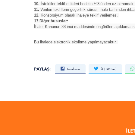
10.
İstekliler teklif ettikleri bedelin %3’ünden az olmamak 
11.
Verilen tekliflerin geçerlilik süresi, ihale tarihinden itib
12.
Konsorsiyum olarak ihaleye teklif verilemez.
13.Diğer hususlar:
İhale, Kanunun 38 inci maddesinde öngörülen açıklama ist
Bu ihalede elektronik eksiltme yapılmayacaktır.
PAYLAŞ:
Facebook
X (Twitter)
İLE