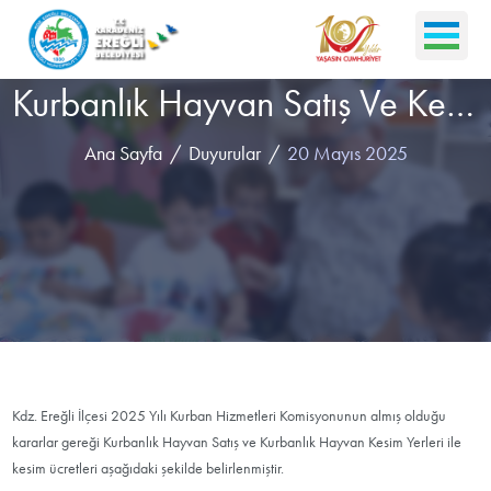
Kurbanlık Hayvan Satış Ve Kesim Yerleri Hakkında Duyuru (2025 YILI)
Ana Sayfa
Duyurular
20 Mayıs 2025
Kdz. Ereğli İlçesi 2025 Yılı Kurban Hizmetleri Komisyonunun almış olduğu
kararlar gereği Kurbanlık Hayvan Satış ve Kurbanlık Hayvan Kesim Yerleri ile
kesim ücretleri aşağıdaki şekilde belirlenmiştir.