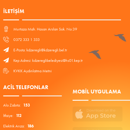
İLETIŞIM
Murtaza Mah. Hasan Arslan Sok. No:39
0372 333 1 333
E-Posta: kdzeregli@kdzeregli.bel.tr
Kep Adresi: kdzereglibelediyesi@hs01.kep.tr
KVKK Aydınlatma Metni
ACIL TELEFONLAR
MOBIL UYGULAMA
Alo Zabıta:
153
İtfaiye:
112
Elektrik Arıza:
186