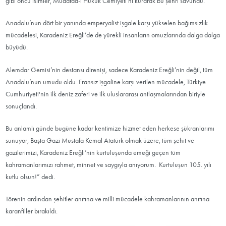
gibi öncü isimler, Müdafaa-i Hukuk Cemiyeti’ni kurarak bu şehri savundu.
Anadolu’nun dört bir yanında emperyalist işgale karşı yükselen bağımsızlık
mücadelesi, Karadeniz Ereğli’de de yürekli insanların omuzlarında dalga dalga
büyüdü.
Alemdar Gemisi’nin destansı direnişi, sadece Karadeniz Ereğli’nin değil, tüm
Anadolu’nun umudu oldu. Fransız işgaline karşı verilen mücadele, Türkiye
Cumhuriyeti'nin ilk deniz zaferi ve ilk uluslararası antlaşmalarından biriyle
sonuçlandı.
Bu anlamlı günde bugüne kadar kentimize hizmet eden herkese şükranlarımı
sunuyor, Başta Gazi Mustafa Kemal Atatürk olmak üzere, tüm şehit ve
gazilerimizi, Karadeniz Ereğli’nin kurtuluşunda emeği geçen tüm
kahramanlarımızı rahmet, minnet ve saygıyla anıyorum. Kurtuluşun 105. yılı
kutlu olsun!” dedi.
Törenin ardından şehitler anıtına ve milli mücadele kahramanlarının anıtına
karanfiller bırakıldı.