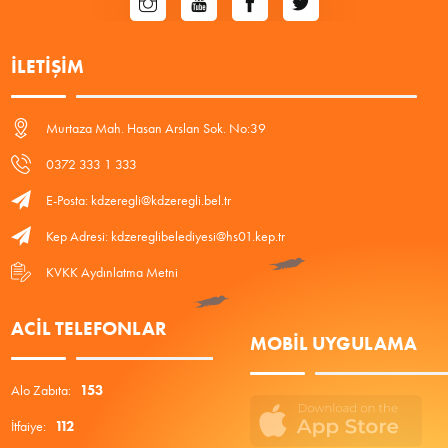
İLETIŞIM
Murtaza Mah. Hasan Arslan Sok. No:39
0372 333 1 333
E-Posta: kdzeregli@kdzeregli.bel.tr
Kep Adresi: kdzereglibelediyesi@hs01.kep.tr
KVKK Aydınlatma Metni
ACIL TELEFONLAR
MOBIL UYGULAMA
Alo Zabıta:
153
İtfaiye:
112