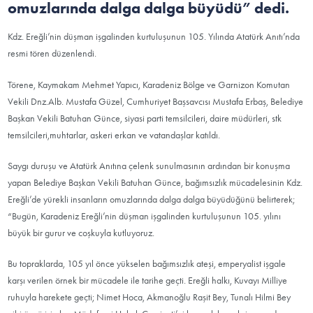
omuzlarında dalga dalga büyüdü” dedi.
Kdz. Ereğli’nin düşman işgalinden kurtuluşunun 105. Yılında Atatürk Anıtı’nda
resmi tören düzenlendi.
Törene, Kaymakam Mehmet Yapıcı, Karadeniz Bölge ve Garnizon Komutan
Vekili Dnz.Alb. Mustafa Güzel, Cumhuriyet Başsavcısı Mustafa Erbaş, Belediye
Başkan Vekili Batuhan Günce, siyasi parti temsilcileri, daire müdürleri, stk
temsilcileri,muhtarlar, askeri erkan ve vatandaşlar katıldı.
Saygı duruşu ve Atatürk Anıtına çelenk sunulmasının ardından bir konuşma
yapan Belediye Başkan Vekili Batuhan Günce, bağımsızlık mücadelesinin Kdz.
Ereğli’de yürekli insanların omuzlarında dalga dalga büyüdüğünü belirterek;
“Bugün, Karadeniz Ereğli’nin düşman işgalinden kurtuluşunun 105. yılını
büyük bir gurur ve coşkuyla kutluyoruz.
Bu topraklarda, 105 yıl önce yükselen bağımsızlık ateşi, emperyalist işgale
karşı verilen örnek bir mücadele ile tarihe geçti. Ereğli halkı, Kuvayı Milliye
ruhuyla harekete geçti; Nimet Hoca, Akmanoğlu Raşit Bey, Tunalı Hilmi Bey