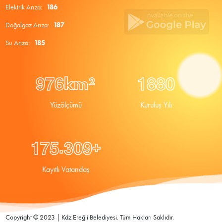
Elektrik Arıza:
186
Doğalgaz Arıza:
187
Su Arıza:
185
9
7
6
1
8
8
0
km²
Yüzölçümü
Kuruluş Yılı
.
1
7
5
3
0
9
+
Kayıtlı Vatandaş
Copyright © 2023 | Kdz Ereğli Belediyesi. Tüm Hakları Saklıdır.