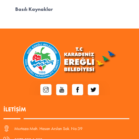
Basılı Kaynaklar
İLETIŞIM
Murtaza Mah. Hasan Arslan Sok. No:39