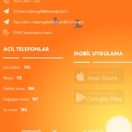
0372 333 1 333
E-Posta: kdzeregli@kdzeregli.bel.tr
Kep Adresi: kdzereglibelediyesi@hs01.kep.tr
KVKK Aydınlatma Metni
ACIL TELEFONLAR
MOBIL UYGULAMA
Alo Zabıta:
153
İtfaiye:
112
Elektrik Arıza:
186
Doğalgaz Arıza:
187
Su Arıza:
185