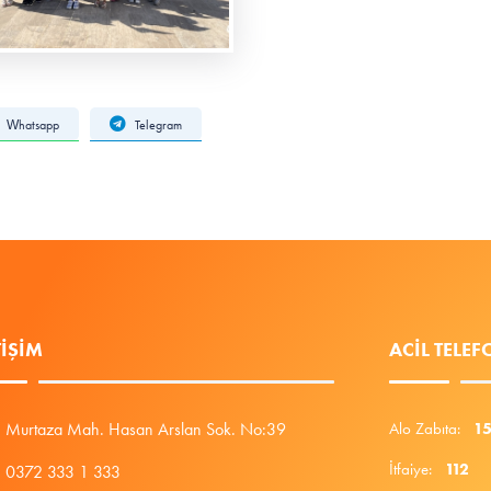
Whatsapp
Telegram
TIŞIM
ACIL TELE
Murtaza Mah. Hasan Arslan Sok. No:39
Alo Zabıta:
1
İtfaiye:
112
0372 333 1 333