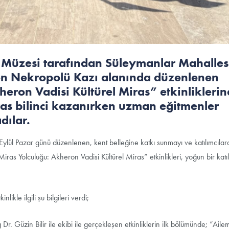
 Müzesi tarafından Süleymanlar Mahalles
eron Nekropolü Kazı alanında düzenlenen
eron Vadisi Kültürel Miras” etkinlikleri
iras bilinci kazanırken uzman eğitmenler
dılar.
ylül Pazar günü düzenlenen, kent belleğine katkı sunmayı ve katılımcılara
 Yolculuğu: Akheron Vadisi Kültürel Miras” etkinlikleri, yoğun bir katı
kle ilgili şu bilgileri verdi;
 Güzin Bilir ile ekibi ile gerçekleşen etkinliklerin ilk bölümünde; “Aile