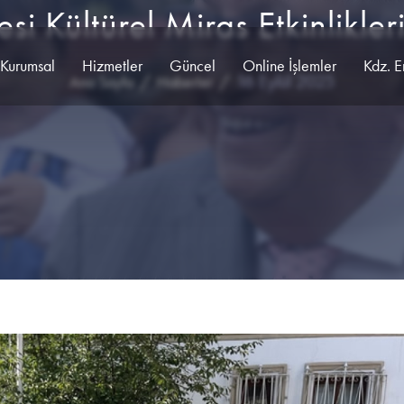
 Kültürel Miras Etkinlikle
Kurumsal
Hizmetler
Güncel
Online İşlemler
Kdz. E
16 Eylül 2025
Ana Sayfa
Haberler