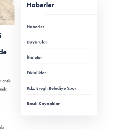
Haberler
Haberler
i
Duyurular
nde
İhaleler
Etkinlikler
 antik
Kdz. Ereğli Belediye Spor
lımla
Basılı Kaynaklar
mle