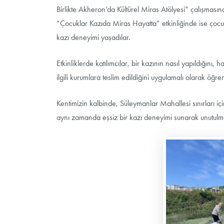
Birlikte Akheron’da Kültürel Miras Atölyesi” çalışması
“Çocuklar Kazıda Miras Hayatta” etkinliğinde ise çocu
kazı deneyimi yaşadılar.
Etkinliklerde katılımcılar, bir kazının nasıl yapıldığın
ilgili kurumlara teslim edildiğini uygulamalı olarak öğren
Kentimizin kalbinde, Süleymanlar Mahallesi sınırları i
aynı zamanda eşsiz bir kazı deneyimi sunarak unutulma