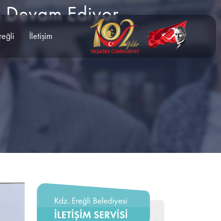
ri Devam Ediyor
reğli
İletişim