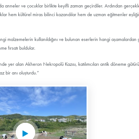
nda anneler ve çocuklar birlikte keyifli zaman geçirdiler. Ardından gerçek
klar hem kültürel miras bilinci kazandılar hem de uzman eğitmenler eşliğ
ı, hangi malzemelerin kullanıldığını ve bulunan eserlerin hangi aşamalardan
me fırsatı buldular.
çinde yer alan Akheron Nekropolü Kazısı, katılımcıları antik döneme götür
z bir anı oluşturdu.”