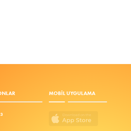
FONLAR
MOBIL UYGULAMA
53