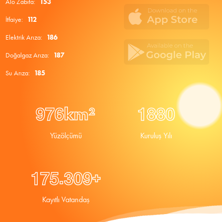
Alo Zabıta:
153
İtfaiye:
112
Elektrik Arıza:
186
Doğalgaz Arıza:
187
Su Arıza:
185
9
7
6
1
8
8
0
km²
Yüzölçümü
Kuruluş Yılı
.
1
7
5
3
0
9
+
Kayıtlı Vatandaş