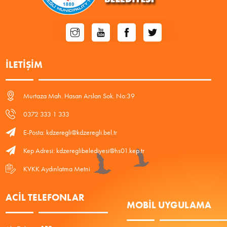
İLETIŞIM
Murtaza Mah. Hasan Arslan Sok. No:39
0372 333 1 333
E-Posta: kdzeregli@kdzeregli.bel.tr
Kep Adresi: kdzereglibelediyesi@hs01.kep.tr
KVKK Aydınlatma Metni
ACIL TELEFONLAR
MOBIL UYGULAMA