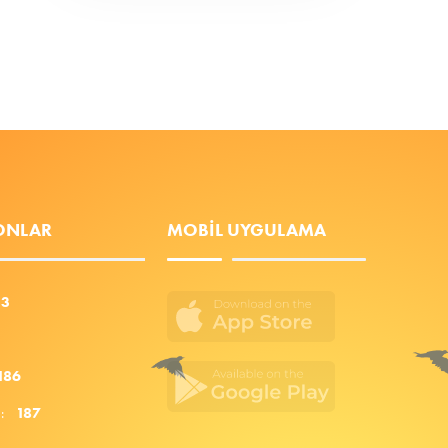
FONLAR
MOBIL UYGULAMA
53
186
za:
187