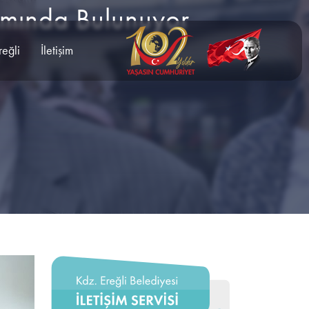
dımında Bulunuyor
reğli
İletişim