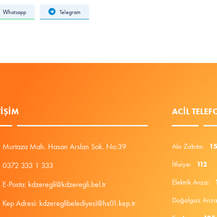
Whatsapp
Telegram
TIŞIM
ACIL TELE
Murtaza Mah. Hasan Arslan Sok. No:39
Alo Zabıta:
1
İtfaiye:
112
0372 333 1 333
Elektrik Arıza:
E-Posta: kdzeregli@kdzeregli.bel.tr
Doğalgaz Arı
Kep Adresi: kdzereglibelediyesi@hs01.kep.tr