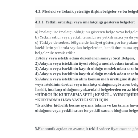
4.3. Mesleki ve Teknik yeterliğe ilişkin belgeler ve bu belge
4.3.1. Yetkili satıcılığı veya imalatçılığı gösteren belgeler:
a) İmalatçı ise imalatçı olduğunu gösteren belge veya belgeler
b) Yetkili satıcı veya yetkili temsilci ise yetkili satıcı ya da
c) Türkiye’de serbest bölgelerde faaliyet gösteriyor ise yukarı
İsteklilerin yukarıda sayılan belgelerden, kendi durumuna uyg
belgeler ile tevsik edilir.
1)Aday veya istekli adına düzenlenen sanayi Sicil Belgesi,
2) Adayın veya isteklinin üyesi olduğu meslek odası tarafı
3) Adayın veya isteklinin kayıtlı olduğu meslek odası taraf
4) Adayın veya isteklinin kayıtlı olduğu meslek odası tarafı
5) Adayın veya isteklinin alım konusu malı ürettiğine iliş
veya isteklinin üretici veya imalatçı olduğunu gösteren belg
İstekli, imalatçı olduğunu yukarıdaki belgelerden en az bi
*HİDROLİK KURTARMA SETİ ( KESİCİ – AYIRICI)HİDR
*KURTARMA HAVA YASTIĞI SETİ İÇİN
*İstekliler hidrolik kesme ayırma takımı ve kurtarma hava y
olduğunu veya yetkili satıcı ise yetkili satıcı olduğunu belge
5.
Ekonomik açıdan en avantajlı teklif sadece fiyat esasına göre