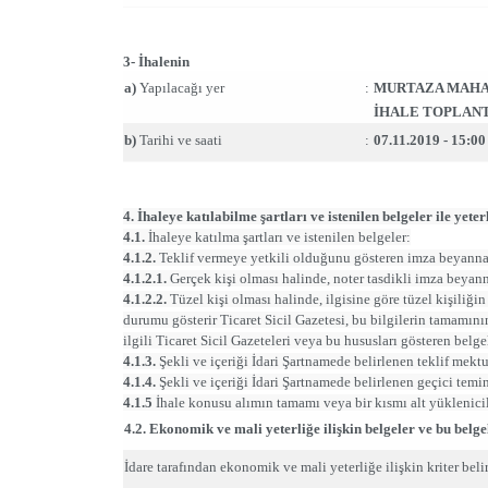
3- İhalenin
a)
Yapılacağı yer
:
MURTAZA MAHAL
İHALE TOPLANT
b)
Tarihi ve saati
:
07.11.2019 - 15:00
4. İhaleye katılabilme şartları ve istenilen belgeler ile ye
4.1.
İhaleye katılma şartları ve istenilen belgeler:
4.1.2.
Teklif vermeye yetkili olduğunu gösteren imza beyanna
4.1.2.1.
Gerçek kişi olması halinde, noter tasdikli imza beyan
4.1.2.2.
Tüzel kişi olması halinde, ilgisine göre tüzel kişiliğin
durumu gösterir Ticaret Sicil Gazetesi, bu bilgilerin tamamın
ilgili Ticaret Sicil Gazeteleri veya bu hususları gösteren belgel
4.1.3.
Şekli ve içeriği İdari Şartnamede belirlenen teklif mekt
4.1.4.
Şekli ve içeriği İdari Şartnamede belirlenen geçici temin
4.1.5
İhale konusu alımın tamamı veya bir kısmı alt yüklenicil
4.2. Ekonomik ve mali yeterliğe ilişkin belgeler ve bu belge
İdare tarafından ekonomik ve mali yeterliğe ilişkin kriter belir