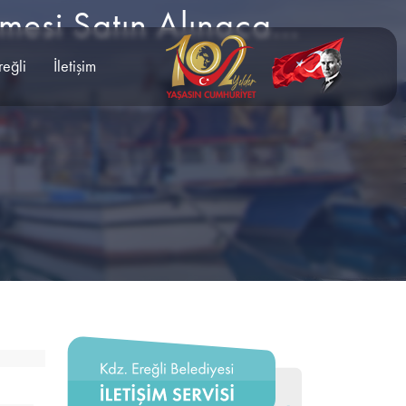
Yangından Korunma Ve Arama Kurtarma Malzemesi Satın Alınacaktır
reğli
İletişim