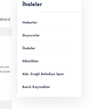
İhaleler
DİYESİ
Haberler
Duyurular
İhaleler
Etkinlikler
rten son
ek üzere
Kdz. Ereğli Belediye Spor
Basılı Kaynaklar