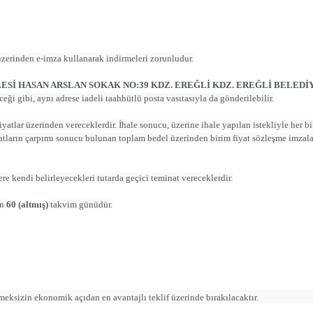
zerinden e-imza kullanarak indirmeleri zorunludur.
Sİ HASAN ARSLAN SOKAK NO:39 KDZ. EREĞLİ KDZ. EREĞLİ BELEDİ
ceği gibi, aynı adrese iadeli taahhütlü posta vasıtasıyla da gönderilebilir.
 fiyatlar üzerinden vereceklerdir. İhale sonucu, üzerine ihale yapılan istekliyle her b
iyatların çarpımı sonucu bulunan toplam bedel üzerinden birim fiyat sözleşme imzala
re kendi belirleyecekleri tutarda geçici teminat vereceklerdir.
en
60 (altmış)
takvim günüdür.
ksizin ekonomik açıdan en avantajlı teklif üzerinde bırakılacaktır.