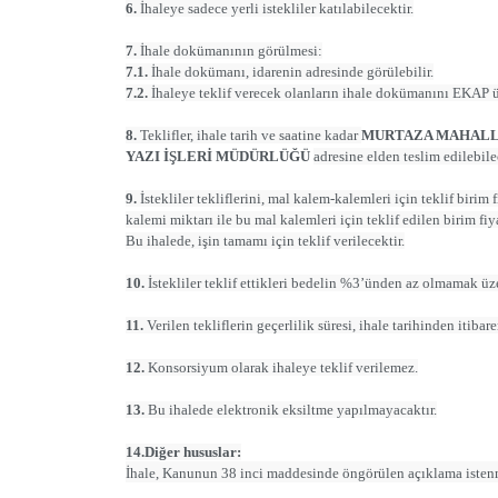
6.
İhaleye sadece yerli istekliler katılabilecektir.
7.
İhale dokümanının görülmesi:
7.1.
İhale dokümanı, idarenin adresinde görülebilir.
7.2.
İhaleye teklif verecek olanların ihale dokümanını EKAP ü
8.
Teklifler, ihale tarih ve saatine kadar
MURTAZA MAHALLE
YAZI İŞLERİ MÜDÜRLÜĞÜ
adresine elden teslim edilebile
9.
İstekliler tekliflerini, mal kalem-kalemleri için teklif birim
kalemi miktarı ile bu mal kalemleri için teklif edilen birim f
Bu ihalede, işin tamamı için teklif verilecektir.
10.
İstekliler teklif ettikleri bedelin %3’ünden az olmamak üze
11.
Verilen tekliflerin geçerlilik süresi, ihale tarihinden itibar
12.
Konsorsiyum olarak ihaleye teklif verilemez.
13.
Bu ihalede elektronik eksiltme yapılmayacaktır.
14.Diğer hususlar:
İhale, Kanunun 38 inci maddesinde öngörülen açıklama istenme