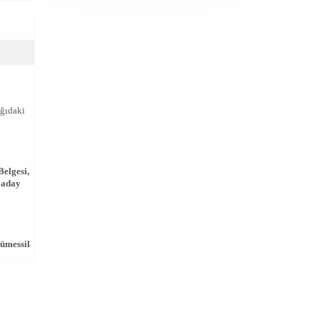
ağıdaki
Belgesi,
e aday
mümessil