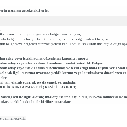
lerin taşıması gereken kriterler:
,
 yetkili temsilci olduğunu gösteren belge veya belgeler,
daki belgelerden biriyle birlikte sunduğu serbest bölge faaliyet belgesi.
un belge veya belgeleri sunması yeterli kabul edilir. İsteklinin imalatçı olduğu aş
ndan aday veya istekli adına düzenlenen kapasite raporu,
ından aday veya istekli adına düzenlenen İmalat Yeterlilik Belgesi,
ndan aday veya istekli adına düzenlenmiş ve teklif ettiği mala ilişkin Yerli Malı 
kin olarak ilgili mevzuat uyarınca yetkili kurum veya kuruluşlarca düzenlenen v
eler.
rini tam olarak sunarak tevsik etmek zorundadır.
OLİK KURTARMA SETİ ( KESİCİ – AYIRICI)
astığı seti ile ilgili olarak; imalatçı ise imalatçı olduğunu veya mümessil ise 
 olarak teklif mektubu ile birlikte sunacaktır.
 belirlenecektir.