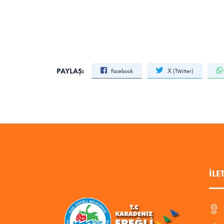
Muhammet A
İtfaiye M
PAYLAŞ:
Facebook
X (Twitter)
İLE