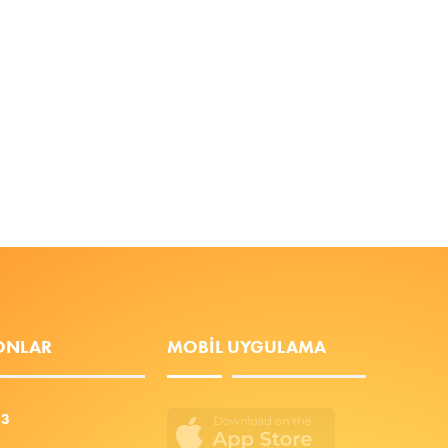
FONLAR
MOBIL UYGULAMA
53