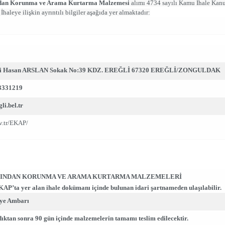
ından Korunma ve Arama Kurtarma Malzemesi
alımı 4734 sayılı Kamu İhale Ka
İhaleye ilişkin ayrıntılı bilgiler aşağıda yer almaktadır:
esi Hasan ARSLAN Sokak No:39 KDZ. EREĞLİ 67320 EREĞLİ/ZONGULDAK
3331219
i.bel.tr
ov.tr/EKAP/
GINDAN KORUNMA VE ARAMA KURTARMA MALZEMELERİ
EKAP’ta yer alan ihale dokümanı içinde bulunan idari şartnameden ulaşılabilir.
iye Ambarı
ıktan sonra 90 gün içinde malzemelerin tamamı teslim edilecektir.