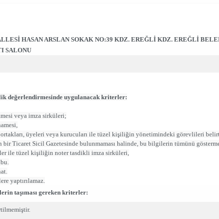
LESİ HASAN ARSLAN SOKAK NO:39 KDZ. EREĞLİ KDZ. EREĞLİ BELE
I SALONU
terlik değerlendirmesinde uygulanacak kriterler:
mesi veya imza sirküleri;
namesi,
 ortakları, üyeleri veya kurucuları ile tüzel kişiliğin yönetimindeki görevlileri beli
ın bir Ticaret Sicil Gazetesinde bulunmaması halinde, bu bilgilerin tümünü gösterm
er ile tüzel kişiliğin noter tasdikli imza sirküleri,
ubu.
at.
ere yaptırılamaz.
lerin taşıması gereken kriterler:
tilmemiştir.