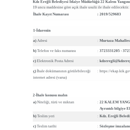
Kdz Ereğli Belediyesi İtfaiye Müdürlüğü 22 Kalem Yang
19 uncu maddesine göre açık ihale usulü ile ihale edilecektir. 
İhale Kayıt Numarası
:
2019/529683
1-İdarenin
a)
Adresi
:
Murtaza Mahall
b)
Telefon ve faks numarası
:
3723331205 - 372
c)
Elektronik Posta Adresi
:
kdzeregli@kdzeregl
ç)
İhale dokümanının görülebileceği
:
https://ekap.kik.g
internet adresi (varsa)
2-İhale konusu malın
a)
Niteliği, türü ve miktarı
:
22 KALEM YAN
Ayrıntılı bilgiye 
b)
Teslim yeri
:
Kdz. Ereğli Beled
c)
Teslim tarihi
:
Sözleşme imzaland