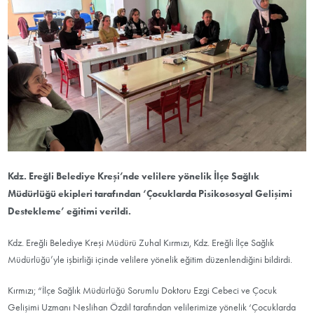
Kdz. Ereğli Belediye Kreşi’nde velilere yönelik İlçe Sağlık
Müdürlüğü ekipleri tarafından ‘Çocuklarda Pisikososyal Gelişimi
Destekleme’ eğitimi verildi.
Kdz. Ereğli Belediye Kreşi Müdürü Zuhal Kırmızı, Kdz. Ereğli İlçe Sağlık
Müdürlüğü’yle işbirliği içinde velilere yönelik eğitim düzenlendiğini bildirdi.
Kırmızı; “İlçe Sağlık Müdürlüğü Sorumlu Doktoru Ezgi Cebeci ve Çocuk
Gelişimi Uzmanı Neslihan Özdil tarafından velilerimize yönelik ‘Çocuklarda