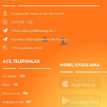
Murtaza Mah. Hasan Arslan Sok. No:39
0372 333 1 333
E-Posta: kdzeregli@kdzeregli.bel.tr
Kep Adresi: kdzereglibelediyesi@hs01.kep.tr
KVKK Aydınlatma Metni
ACIL TELEFONLAR
MOBIL UYGULAMA
Alo Zabıta:
153
İtfaiye:
112
Elektrik Arıza:
186
Doğalgaz Arıza:
187