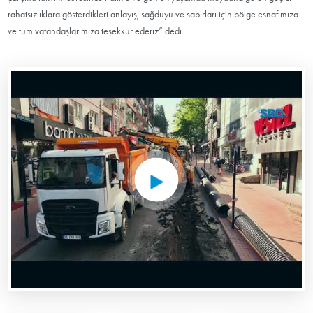
rahatsızlıklara gösterdikleri anlayış, sağduyu ve sabırları için bölge esnafımıza
ve tüm vatandaşlarımıza teşekkür ederiz” dedi.