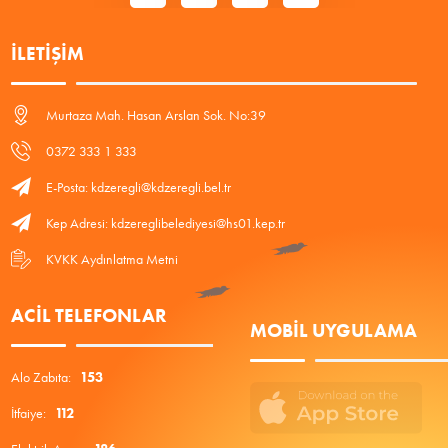
İLETIŞIM
Murtaza Mah. Hasan Arslan Sok. No:39
0372 333 1 333
E-Posta: kdzeregli@kdzeregli.bel.tr
Kep Adresi: kdzereglibelediyesi@hs01.kep.tr
KVKK Aydınlatma Metni
ACIL TELEFONLAR
MOBIL UYGULAMA
Alo Zabıta:
153
İtfaiye:
112