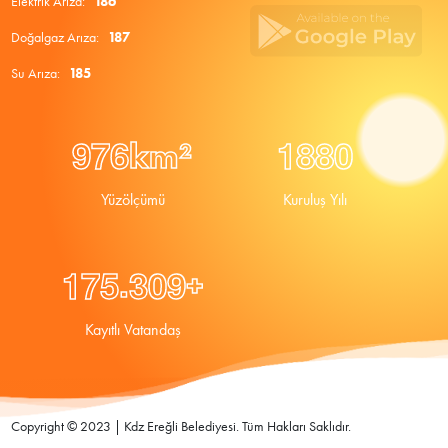
Elektrik Arıza:
186
Doğalgaz Arıza:
187
Su Arıza:
185
9
7
6
1
8
8
0
km²
Yüzölçümü
Kuruluş Yılı
.
1
7
5
3
0
9
+
Kayıtlı Vatandaş
Copyright © 2023 | Kdz Ereğli Belediyesi. Tüm Hakları Saklıdır.