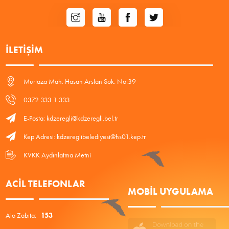
İLETIŞIM
Murtaza Mah. Hasan Arslan Sok. No:39
0372 333 1 333
E-Posta: kdzeregli@kdzeregli.bel.tr
Kep Adresi: kdzereglibelediyesi@hs01.kep.tr
KVKK Aydınlatma Metni
ACIL TELEFONLAR
MOBIL UYGULAMA
Alo Zabıta:
153