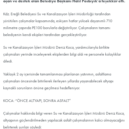
açan ve destek olan Belediye Başkanı Halil Posbıyık’a teşekkür etti.
Kdz. Ereğli Belediyesi Su ve Kanalizasyon İşleri Müdürlüğü tarafından
yürütülen çalışmalar kapsamında, eskiyen hatlar yüksek dayanımlı 710
milimetre çapında PE100 borularla değiştiriliyor. Çalışmaların tamamı
belediyenin kendi ekipleri tarafından gerçekleştiriliyor.
Su ve Kanalizasyon İşleri Müdürü Deniz Koca, yardımcılarıyla birlikte
çalışmaları yerinde inceleyerek ekiplerden bilgi aldı ve personele kolaylıklar
diledi.
Yaklaşık 2 ay içerisinde tamamlanması planlanan yatırımın, asfaltlama
çalışmaları öncesinde bitirilerek ilerleyen yıllarda yaşanabilecek altyapı
kaynaklı sorunların önüne geçilmesi hedefleniyor.
KOCA: “ÖNCE ALTYAPI, SONRA ASFALT”
Çalışmalar hakkında bilgi veren Su ve Kanalizasyon İşleri Müdürü Deniz Koca,
altyapının güçlendirilmeden yapılacak asfalt çalışmalarının kalıcı olmayacağını
belirterek şunları söyledi: