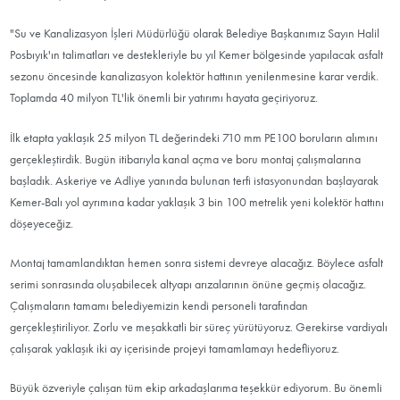
"Su ve Kanalizasyon İşleri Müdürlüğü olarak Belediye Başkanımız Sayın Halil
Posbıyık'ın talimatları ve destekleriyle bu yıl Kemer bölgesinde yapılacak asfalt
sezonu öncesinde kanalizasyon kolektör hattının yenilenmesine karar verdik.
Toplamda 40 milyon TL'lik önemli bir yatırımı hayata geçiriyoruz.
İlk etapta yaklaşık 25 milyon TL değerindeki 710 mm PE100 boruların alımını
gerçekleştirdik. Bugün itibarıyla kanal açma ve boru montaj çalışmalarına
başladık. Askeriye ve Adliye yanında bulunan terfi istasyonundan başlayarak
Kemer-Balı yol ayrımına kadar yaklaşık 3 bin 100 metrelik yeni kolektör hattını
döşeyeceğiz.
Montaj tamamlandıktan hemen sonra sistemi devreye alacağız. Böylece asfalt
serimi sonrasında oluşabilecek altyapı arızalarının önüne geçmiş olacağız.
Çalışmaların tamamı belediyemizin kendi personeli tarafından
gerçekleştiriliyor. Zorlu ve meşakkatli bir süreç yürütüyoruz. Gerekirse vardiyalı
çalışarak yaklaşık iki ay içerisinde projeyi tamamlamayı hedefliyoruz.
Büyük özveriyle çalışan tüm ekip arkadaşlarıma teşekkür ediyorum. Bu önemli