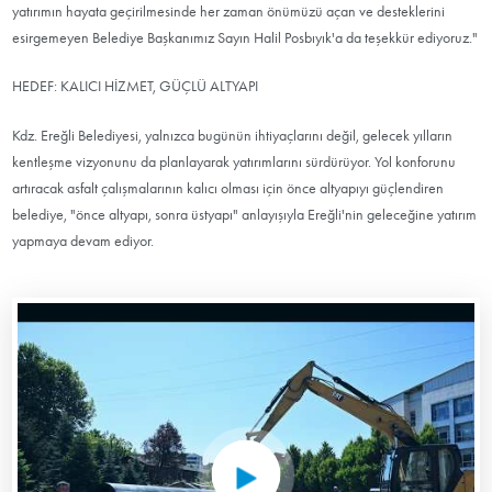
yatırımın hayata geçirilmesinde her zaman önümüzü açan ve desteklerini
esirgemeyen Belediye Başkanımız Sayın Halil Posbıyık'a da teşekkür ediyoruz."
HEDEF: KALICI HİZMET, GÜÇLÜ ALTYAPI
Kdz. Ereğli Belediyesi, yalnızca bugünün ihtiyaçlarını değil, gelecek yılların
kentleşme vizyonunu da planlayarak yatırımlarını sürdürüyor. Yol konforunu
artıracak asfalt çalışmalarının kalıcı olması için önce altyapıyı güçlendiren
belediye, "önce altyapı, sonra üstyapı" anlayışıyla Ereğli'nin geleceğine yatırım
yapmaya devam ediyor.