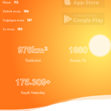
İtfaiye:
112
Elektrik Arıza:
186
Doğalgaz Arıza:
187
Su Arıza:
185
9
7
6
1
8
8
0
km²
Yüzölçümü
Kuruluş Yılı
.
1
7
5
3
0
9
+
Kayıtlı Vatandaş