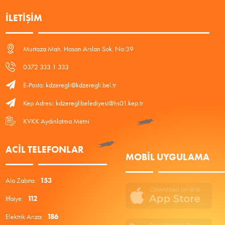
İLETIŞIM
Murtaza Mah. Hasan Arslan Sok. No:39
0372 333 1 333
E-Posta: kdzeregli@kdzeregli.bel.tr
Kep Adresi: kdzereglibelediyesi@hs01.kep.tr
KVKK Aydınlatma Metni
ACIL TELEFONLAR
MOBIL UYGULAMA
Alo Zabıta:
153
İtfaiye:
112
Elektrik Arıza:
186