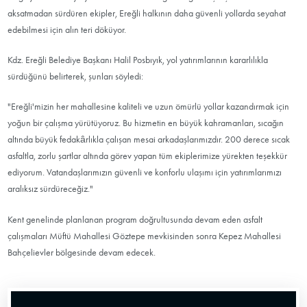
aksatmadan sürdüren ekipler, Ereğli halkının daha güvenli yollarda seyahat
edebilmesi için alın teri döküyor.
Kdz. Ereğli Belediye Başkanı Halil Posbıyık, yol yatırımlarının kararlılıkla
sürdüğünü belirterek, şunları söyledi:
"Ereğli'mizin her mahallesine kaliteli ve uzun ömürlü yollar kazandırmak için
yoğun bir çalışma yürütüyoruz. Bu hizmetin en büyük kahramanları, sıcağın
altında büyük fedakârlıkla çalışan mesai arkadaşlarımızdır. 200 derece sıcak
asfaltla, zorlu şartlar altında görev yapan tüm ekiplerimize yürekten teşekkür
ediyorum. Vatandaşlarımızın güvenli ve konforlu ulaşımı için yatırımlarımızı
aralıksız sürdüreceğiz."
Kent genelinde planlanan program doğrultusunda devam eden asfalt
çalışmaları Müftü Mahallesi Göztepe mevkisinden sonra Kepez Mahallesi
Bahçelievler bölgesinde devam edecek.