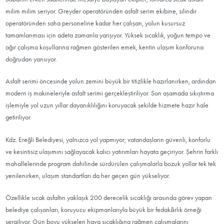
milim milim seriyor. Greyder operatöründen asfalt serim ekibine, silindir
operatöründen saha personeline kadar her çalışan, yolun kusursuz
tamamlanması için adeta zamanla yarışıyor. Yüksek sıcaklık, yoğun tempo ve
ağır çalışma koşullarına rağmen gösterilen emek, kentin ulaşım konforuna
doğrudan yansıyor.
Asfalt serimi öncesinde yolun zemini büyük bir titizlikle hazırlanırken, ardından
modern iş makineleriyle asfalt serimi gerçekleştiriliyor. Son aşamada sıkıştırma
işlemiyle yol uzun yıllar dayanıklılığını koruyacak şekilde hizmete hazır hale
getiriliyor.
Kdz. Ereğli Belediyesi, yalnızca yol yapmıyor; vatandaşların güvenli, konforlu
ve kesintisiz ulaşımını sağlayacak kalıcı yatırımları hayata geçiriyor. Şehrin farklı
mahallelerinde program dahilinde sürdürülen çalışmalarla bozuk yollar tek tek
yenilenirken, ulaşım standartları da her geçen gün yükseliyor.
Özellikle sıcak asfaltın yaklaşık 200 derecelik sıcaklığı arasında görev yapan
belediye çalışanları, koruyucu ekipmanlarıyla büyük bir fedakârlık örneği
sergiliyor. Gün boyu yükselen hava sıcaklığına rağmen çalışmalarını