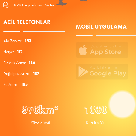
KVKK Aydınlatma Metni
ACIL TELEFONLAR
MOBIL UYGULAMA
Alo Zabıta:
153
İtfaiye:
112
Elektrik Arıza:
186
Doğalgaz Arıza:
187
Su Arıza:
185
9
7
6
1
8
8
0
km²
Yüzölçümü
Kuruluş Yılı