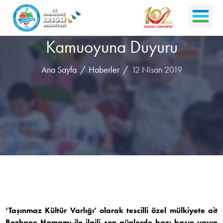
Kamuoyuna Duyuru
Ana Sayfa
Haberler
12 Nisan 2019
‘Taşınmaz Kültür Varlığı’ olarak tescilli özel mülkiyete ait
Bozhane Hamamı ile ilgili son günlerde bazı basın yayın