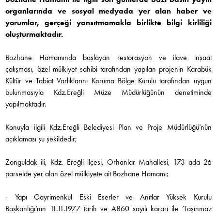
organlarında ve sosyal medyada yer alan haber ve
yorumlar, gerçeği yansıtmamakla birlikte bilgi kirliliği
oluşturmaktadır.
Bozhane Hamamında başlayan restorasyon ve ilave inşaat
çalışması, özel mülkiyet sahibi tarafından yapılan projenin Karabük
Kültür ve Tabiat Varlıklarını Koruma Bölge Kurulu tarafından uygun
bulunmasıyla Kdz.Ereğli Müze Müdürlüğünün denetiminde
yapılmaktadır.
Konuyla ilgili Kdz.Ereğli Belediyesi Plan ve Proje Müdürlüğü’nün
açıklaması şu şekildedir;
Zonguldak ili, Kdz. Ereğli ilçesi, Orhanlar Mahallesi, 173 ada 26
parselde yer alan özel mülkiyete ait Bozhane Hamamı;
- Yapı Gayrimenkul Eski Eserler ve Anıtlar Yüksek Kurulu
Başkanlığı’nın 11.11.1977 tarih ve A860 sayılı kararı ile ‘Taşınmaz