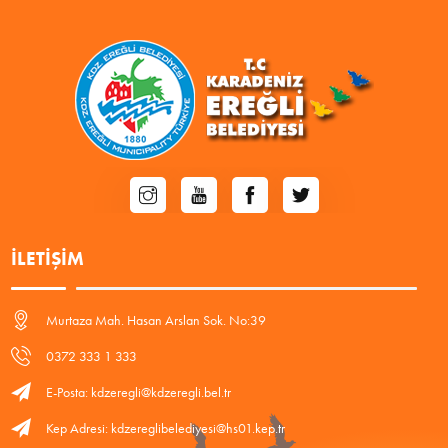
İLETIŞIM
Murtaza Mah. Hasan Arslan Sok. No:39
0372 333 1 333
E-Posta: kdzeregli@kdzeregli.bel.tr
Kep Adresi: kdzereglibelediyesi@hs01.kep.tr