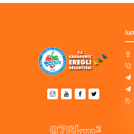
İLE
9
7
6
km²