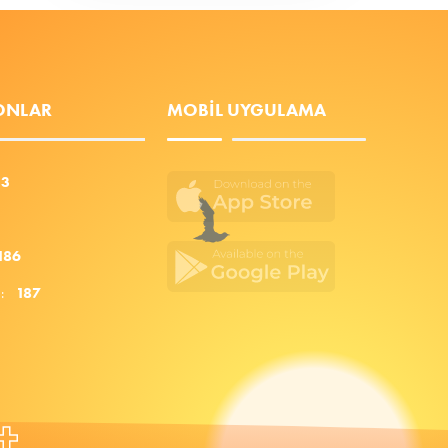
FONLAR
MOBIL UYGULAMA
53
186
za:
187
+