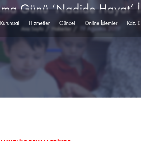
uma Günü ‘Nadide Hayat’ İ
Kurumsal
Hizmetler
Güncel
Online İşlemler
Kdz. E
19 Ağustos 2019
Ana Sayfa
Haberler