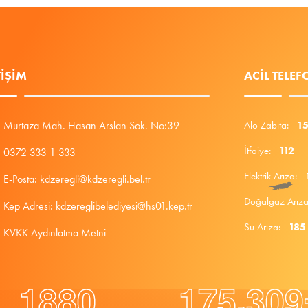
TIŞIM
ACIL TELE
Murtaza Mah. Hasan Arslan Sok. No:39
Alo Zabıta:
1
İtfaiye:
112
0372 333 1 333
Elektrik Arıza:
E-Posta: kdzeregli@kdzeregli.bel.tr
Doğalgaz Arı
Kep Adresi: kdzereglibelediyesi@hs01.kep.tr
Su Arıza:
185
KVKK Aydınlatma Metni
.
1
8
8
0
1
7
5
3
0
9