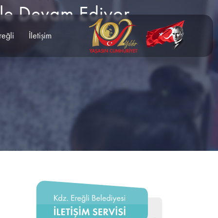
le Devam Ediyor
reğli
İletişim