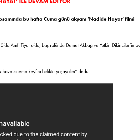
AYAT’ İLE DEVAM EDİYOR
 kapsamında bu hafta Cuma günü akşam ‘Nadide Hayat’ filmi
’da Amfi Tiyatro’da, baş rolünde Demet Akbağ ve Yetkin Dikinciler’in o
k hava sinema keyfini birlikte yaşayalım” dedi.