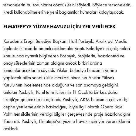
tersanelerin bu sorunlarını çözdüklerini söyledi. Böylece tersanelerin,
kredi kullanabilmeleri ve yeni bağlantılar kurmaları kolaylaşacak.
ELMATEPE'YE YÜZME HAVUZU İÇİN YER VERİLECEK
Karadeniz Ereğli Belediye Başkanı Halil Posbıyık, Aralık ayı Meclis
toplantısı sırasında önemli açıklamalar yaptı. Belediye'nin çalışmaları
konusunda ayrıntılı bilgi veren Posbıyık, projelerin, hazırlanma ve
onay süreçlerinin zaman aldığını ancak birbiri ardına
tamamlanacaklarını söyledi. Yıkılan belediye binasının yerine
yapılacak bilim sanat kültür merkezi binasının Anıtlar Yüksek
Kurulu'nun incelemesinde olduğunu ve son aşamaya geldiğini
anlatan Posbıyık, Kurul temsilcilerinin 11 Ocak'ta bir kez daha
Ereğli'ye geleceklerini açıkladı. Posbıyık, AKM binasının çatı ve dış
cephe yenilemelerinin başladığını, içiyle ilgili olarak Opera Bale
Vakfı temsilcilerinin verdiği bilgiler çerçevesinde proje hazırlandığını
ifade etti. Posbıyık, Elmatepe'ye yüzme havuzu için yer vereceklerini
açıkladı.