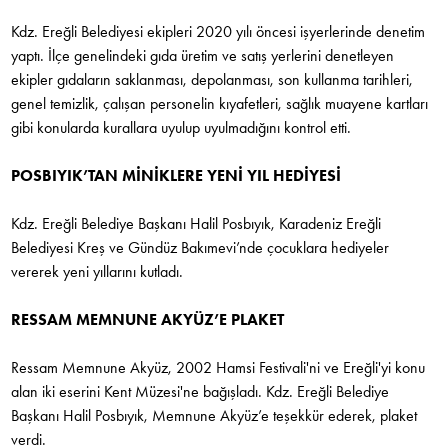
Kdz. Ereğli Belediyesi ekipleri 2020 yılı öncesi işyerlerinde denetim
yaptı. İlçe genelindeki gıda üretim ve satış yerlerini denetleyen
ekipler gıdaların saklanması, depolanması, son kullanma tarihleri,
genel temizlik, çalışan personelin kıyafetleri, sağlık muayene kartları
gibi konularda kurallara uyulup uyulmadığını kontrol etti.
POSBIYIK’TAN MİNİKLERE YENİ YIL HEDİYESİ
Kdz. Ereğli Belediye Başkanı Halil Posbıyık, Karadeniz Ereğli
Belediyesi Kreş ve Gündüz Bakımevi’nde çocuklara hediyeler
vererek yeni yıllarını kutladı.
RESSAM MEMNUNE AKYÜZ’E PLAKET
Ressam Memnune Akyüz, 2002 Hamsi Festivali'ni ve Ereğli'yi konu
alan iki eserini Kent Müzesi'ne bağışladı. Kdz. Ereğli Belediye
Başkanı Halil Posbıyık, Memnune Akyüz’e teşekkür ederek, plaket
verdi.