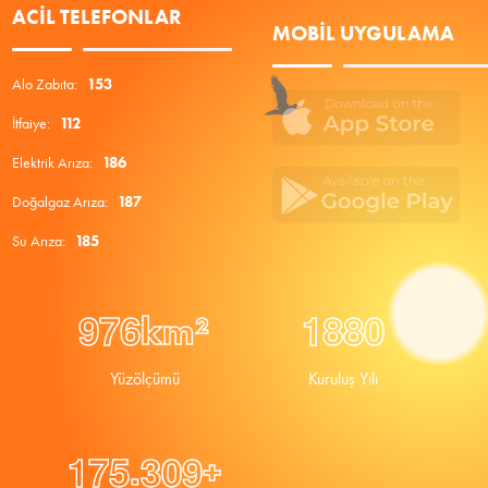
ACIL TELEFONLAR
MOBIL UYGULAMA
Alo Zabıta:
153
İtfaiye:
112
Elektrik Arıza:
186
Doğalgaz Arıza:
187
Su Arıza:
185
9
7
6
1
8
8
0
km²
Yüzölçümü
Kuruluş Yılı
.
1
7
5
3
0
9
+