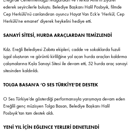
ederek seyircilerle buluştu. Belediye Başkanı Halil Posbıyık, filmde
Cep Herkülü'nü canlandıran oyuncu Hayat Van Eck’e ‘Herkül, Cep
Herkülü'ne emanet’ diyerek heykelini hediye etti.
SANAYİ SİTESİ, HURDA ARAÇLARDAN TEMİZLENDİ
Kdz. Ereğli Belediyesi Zabıta ekipleri, cadde ve sokaklarda fuzuli
işgal oluşturan ve görüntü kirliliğine yol açan hurda araçları kaldırma
çalışmalarına Kışla Sanayi Sitesi ile devam etti, 52 hurda araç sanayi
sitesinden kaldırıldı.
TOLGA BASAN’A ‘O SES TÜRKİYE’DE DESTEK
O Ses Türkiye’de gösterdiği performansıyla yarışmaya devam eden
Ereğlili genç müzisyen Tolga Basan, Belediye Başkanı Halil
Posbıyık’tan tam destek aldı.
YENİ YIL İÇİN EĞLENCE YERLERİ DENETLENDİ