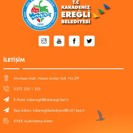
İLETIŞIM
Murtaza Mah. Hasan Arslan Sok. No:39
0372 333 1 333
E-Posta: kdzeregli@kdzeregli.bel.tr
Kep Adresi: kdzereglibelediyesi@hs01.kep.tr
KVKK Aydınlatma Metni