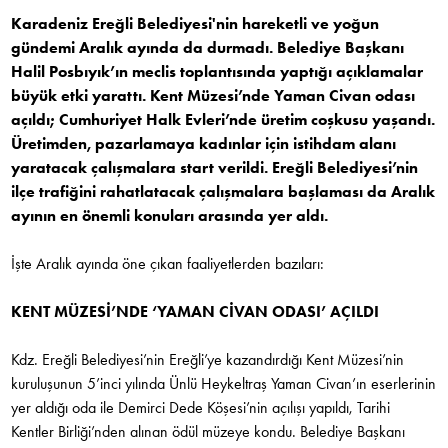
Karadeniz Ereğli Belediyesi'nin hareketli ve yoğun
gündemi Aralık ayında da durmadı. Belediye Başkanı
Halil Posbıyık’ın meclis toplantısında yaptığı açıklamalar
büyük etki yarattı. Kent Müzesi’nde Yaman Civan odası
açıldı; Cumhuriyet Halk Evleri’nde üretim coşkusu yaşandı.
Üretimden, pazarlamaya kadınlar için istihdam alanı
yaratacak çalışmalara start verildi. Ereğli Belediyesi’nin
ilçe trafiğini rahatlatacak çalışmalara başlaması da Aralık
ayının en önemli konuları arasında yer aldı.
İşte Aralık ayında öne çıkan faaliyetlerden bazıları:
KENT MÜZESİ’NDE ‘YAMAN CİVAN ODASI’ AÇILDI
Kdz. Ereğli Belediyesi’nin Ereğli’ye kazandırdığı Kent Müzesi’nin
kuruluşunun 5’inci yılında Ünlü Heykeltraş Yaman Civan’ın eserlerinin
yer aldığı oda ile Demirci Dede Köşesi’nin açılışı yapıldı, Tarihi
Kentler Birliği’nden alınan ödül müzeye kondu. Belediye Başkanı