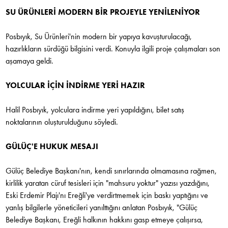
SU ÜRÜNLERİ MODERN BİR PROJEYLE YENİLENİYOR
Posbıyık, Su Ürünleri'nin modern bir yapıya kavuşturulacağı,
hazırlıkların sürdüğü bilgisini verdi. Konuyla ilgili proje çalışmaları son
aşamaya geldi.
YOLCULAR İÇİN İNDİRME YERİ HAZIR
Halil Posbıyık, yolculara indirme yeri yapıldığını, bilet satış
noktalarının oluşturulduğunu söyledi.
GÜLÜÇ'E HUKUK MESAJI
Gülüç Belediye Başkanı'nın, kendi sınırlarında olmamasına rağmen,
kirlilik yaratan cüruf tesisleri için "mahsuru yoktur" yazısı yazdığını,
Eski Erdemir Plajı'nı Ereğli'ye verdirtmemek için baskı yaptığını ve
yanlış bilgilerle yöneticileri yanılttığını anlatan Posbıyık, "Gülüç
Belediye Başkanı, Ereğli halkının hakkını gasp etmeye çalışırsa,