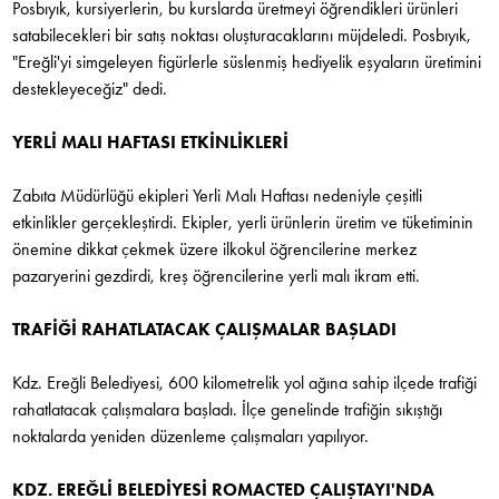
Posbıyık, kursiyerlerin, bu kurslarda üretmeyi öğrendikleri ürünleri
satabilecekleri bir satış noktası oluşturacaklarını müjdeledi. Posbıyık,
"Ereğli'yi simgeleyen figürlerle süslenmiş hediyelik eşyaların üretimini
destekleyeceğiz" dedi.
YERLİ MALI HAFTASI ETKİNLİKLERİ
Zabıta Müdürlüğü ekipleri Yerli Malı Haftası nedeniyle çeşitli
etkinlikler gerçekleştirdi. Ekipler, yerli ürünlerin üretim ve tüketiminin
önemine dikkat çekmek üzere ilkokul öğrencilerine merkez
pazaryerini gezdirdi, kreş öğrencilerine yerli malı ikram etti.
TRAFİĞİ RAHATLATACAK ÇALIŞMALAR BAŞLADI
Kdz. Ereğli Belediyesi, 600 kilometrelik yol ağına sahip ilçede trafiği
rahatlatacak çalışmalara başladı. İlçe genelinde trafiğin sıkıştığı
noktalarda yeniden düzenleme çalışmaları yapılıyor.
KDZ. EREĞLİ BELEDİYESİ ROMACTED ÇALIŞTAYI'NDA