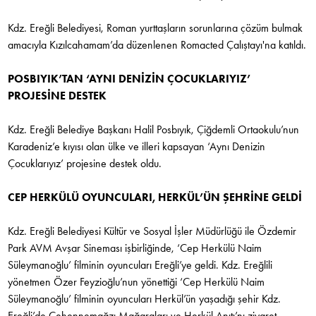
Kdz. Ereğli Belediyesi, Roman yurttaşların sorunlarına çözüm bulmak
amacıyla Kızılcahamam’da düzenlenen Romacted Çalıştayı'na katıldı.
POSBIYIK’TAN ‘AYNI DENİZİN ÇOCUKLARIYIZ’
PROJESİNE DESTEK
Kdz. Ereğli Belediye Başkanı Halil Posbıyık, Çiğdemli Ortaokulu’nun
Karadeniz’e kıyısı olan ülke ve illeri kapsayan ‘Aynı Denizin
Çocuklarıyız’ projesine destek oldu.
CEP HERKÜLÜ OYUNCULARI, HERKÜL’ÜN ŞEHRİNE GELDİ
Kdz. Ereğli Belediyesi Kültür ve Sosyal İşler Müdürlüğü ile Özdemir
Park AVM Avşar Sineması işbirliğinde, ‘Cep Herkülü Naim
Süleymanoğlu’ filminin oyuncuları Ereğli’ye geldi. Kdz. Ereğlili
yönetmen Özer Feyzioğlu’nun yönettiği ‘Cep Herkülü Naim
Süleymanoğlu’ filminin oyuncuları Herkül’ün yaşadığı şehir Kdz.
Ereğli’de Cehennemağzı Mağaraları ve Herkül Anıtı’nı ziyaret