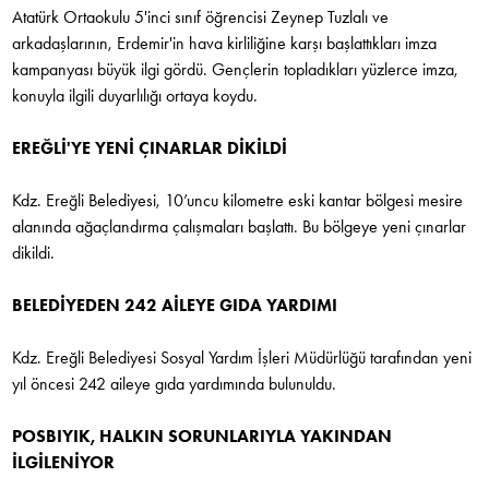
Atatürk Ortaokulu 5'inci sınıf öğrencisi Zeynep Tuzlalı ve
arkadaşlarının, Erdemir'in hava kirliliğine karşı başlattıkları imza
kampanyası büyük ilgi gördü. Gençlerin topladıkları yüzlerce imza,
konuyla ilgili duyarlılığı ortaya koydu.
EREĞLİ'YE YENİ ÇINARLAR DİKİLDİ
Kdz. Ereğli Belediyesi, 10’uncu kilometre eski kantar bölgesi mesire
alanında ağaçlandırma çalışmaları başlattı. Bu bölgeye yeni çınarlar
dikildi.
BELEDİYEDEN 242 AİLEYE GIDA YARDIMI
Kdz. Ereğli Belediyesi Sosyal Yardım İşleri Müdürlüğü tarafından yeni
yıl öncesi 242 aileye gıda yardımında bulunuldu.
POSBIYIK, HALKIN SORUNLARIYLA YAKINDAN
İLGİLENİYOR