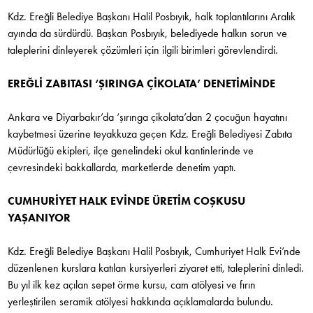
Kdz. Ereğli Belediye Başkanı Halil Posbıyık, halk toplantılarını Aralık
ayında da sürdürdü. Başkan Posbıyık, belediyede halkın sorun ve
taleplerini dinleyerek çözümleri için ilgili birimleri görevlendirdi.
EREĞLİ ZABITASI ‘ŞIRINGA ÇİKOLATA’ DENETİMİNDE
Ankara ve Diyarbakır’da ‘şırınga çikolata’dan 2 çocuğun hayatını
kaybetmesi üzerine teyakkuza geçen Kdz. Ereğli Belediyesi Zabıta
Müdürlüğü ekipleri, ilçe genelindeki okul kantinlerinde ve
çevresindeki bakkallarda, marketlerde denetim yaptı.
CUMHURİYET HALK EVİNDE ÜRETİM COŞKUSU
YAŞANIYOR
Kdz. Ereğli Belediye Başkanı Halil Posbıyık, Cumhuriyet Halk Evi’nde
düzenlenen kurslara katılan kursiyerleri ziyaret etti, taleplerini dinledi.
Bu yıl ilk kez açılan sepet örme kursu, cam atölyesi ve fırın
yerleştirilen seramik atölyesi hakkında açıklamalarda bulundu.