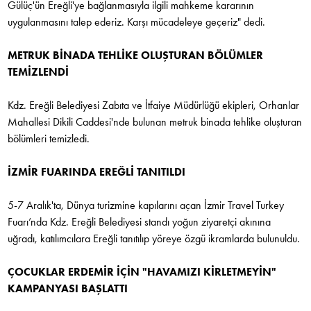
Gülüç'ün Ereğli'ye bağlanmasıyla ilgili mahkeme kararının
uygulanmasını talep ederiz. Karşı mücadeleye geçeriz" dedi.
METRUK BİNADA TEHLİKE OLUŞTURAN BÖLÜMLER
TEMİZLENDİ
Kdz. Ereğli Belediyesi Zabıta ve İtfaiye Müdürlüğü ekipleri, Orhanlar
Mahallesi Dikili Caddesi'nde bulunan metruk binada tehlike oluşturan
bölümleri temizledi.
İZMİR FUARINDA EREĞLİ TANITILDI
5-7 Aralık'ta, Dünya turizmine kapılarını açan İzmir Travel Turkey
Fuarı’nda Kdz. Ereğli Belediyesi standı yoğun ziyaretçi akınına
uğradı, katılımcılara Ereğli tanıtılıp yöreye özgü ikramlarda bulunuldu.
ÇOCUKLAR ERDEMİR İÇİN "HAVAMIZI KİRLETMEYİN"
KAMPANYASI BAŞLATTI