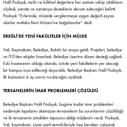
Halil Posbıyık, tarihi ve kültürel değerlere her zaman sahip çıktıklarını
söyledi, sanata ve sanatçıya desteklerin devam edeceğini belirtti.
Posbıyık “Evlerinde, müzede sergilenmeye uygun değerli eşyası
olanlar mutlaka Kent Müzesi’ne bağışlasınlar” dedi.
EREĞLİ'DE YENİ FAKÜLTELER İÇİN MÜJDE
Vali, Kaymakam, Belediye, Rektör bir araya geldi. Projeleri, belediye
ve İTÜ'den ekipler hazırladı. Belediye üzerine düşen desteği sağladı.
Eski hastanenin olduğu alanda, içinde yeni fakültelerin yer alacağı
bir kampus inşa edileceği duyuruldu. Belediye Başkanı Halil Posbıyık,
ilk kazmanın 6 ay sonra vurulacağını açıkladı.
TERSANELERİN İMAR PROBLEMLERİ ÇÖZÜLDÜ
Belediye Başkanı Halil Posbıyık, bugüne kadar imar problemleri
nedeniyle tapularını alamayan tersanelerin bu sorunlarının çözüldüğü
ve iki tersanenin şimdiden tapusunu aldığı müjdesini verdi. Posbıyık,
Vali, kaymakam, siyasi parti temsilcileriyle hep beraber çalışarak